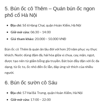
5. Bún ốc cô Thêm – Quán bún ốc ngon
phố cổ Hà Nội
Địa chỉ:
Số 6 Hàng Chai, quận Hoàn Kiếm, Hà Nội
Giờ mở cửa:
06:30 – 14:00
Giá tham khảo:
20.000 – 50.000 VNĐ
Bún ốc cô Thêm là quán ăn lâu đời với hơn 20 năm phục vụ thực
khách. Nước dùng đậm đà, hài hòa giữa vị chua, cay, mặn, ngọt,
được tạo nên từ giấm bỗng gia truyền. Bát bún đầy đặn với ốc đa
dạng, từ ốc to, ốc nhỏ đến ốc lẫn, đáp ứng sở thích của nhiều
người.
6. Bún ốc sườn cô Sáu
Địa chỉ:
57 Hai Bà Trưng, quận Hoàn Kiếm, Hà Nội
Giờ mở cửa:
17:00 – 22:00