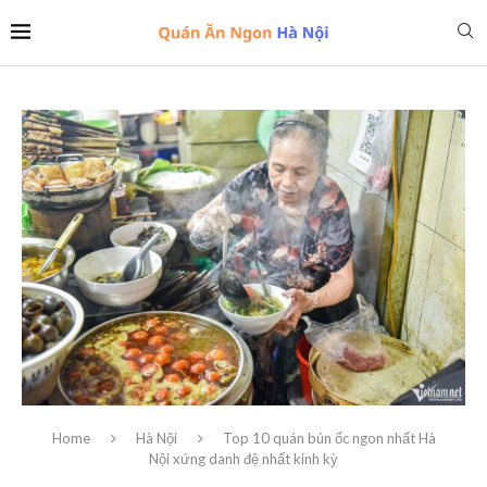
Home
Hà Nội
Top 10 quán bún ốc ngon nhất Hà
Nội xứng danh đệ nhất kinh kỳ