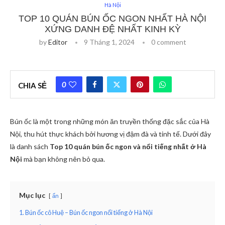
Hà Nội
TOP 10 QUÁN BÚN ỐC NGON NHẤT HÀ NỘI
XỨNG DANH ĐỆ NHẤT KINH KỲ
by
Editor
9 Tháng 1, 2024
0 comment
0
CHIA SẺ
Bún ốc là một trong những món ăn truyền thống đặc sắc của Hà
Nội, thu hút thực khách bởi hương vị đậm đà và tinh tế. Dưới đây
là danh sách
Top 10 quán bún ốc ngon và nổi tiếng nhất ở Hà
Nội
mà bạn không nên bỏ qua.
Mục lục
ẩn
1. Bún ốc cô Huệ – Bún ốc ngon nổi tiếng ở Hà Nội