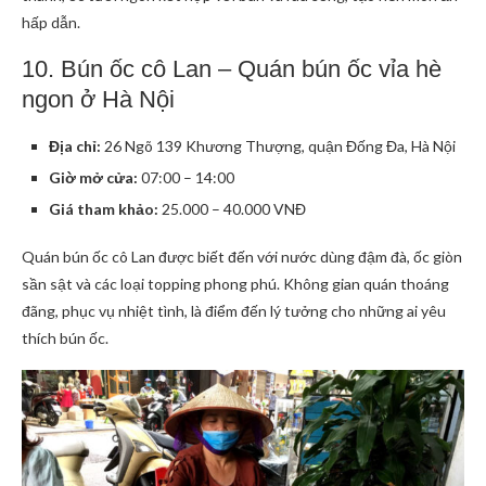
hấp dẫn.
10. Bún ốc cô Lan – Quán bún ốc vỉa hè
ngon ở Hà Nội
Địa chỉ:
26 Ngõ 139 Khương Thượng, quận Đống Đa, Hà Nội
Giờ mở cửa:
07:00 – 14:00
Giá tham khảo:
25.000 – 40.000 VNĐ
Quán bún ốc cô Lan được biết đến với nước dùng đậm đà, ốc giòn
sần sật và các loại topping phong phú. Không gian quán thoáng
đãng, phục vụ nhiệt tình, là điểm đến lý tưởng cho những ai yêu
thích bún ốc.