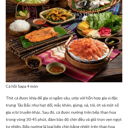
Cá hồi Sapa 4 món
Thịt cá được khía để gia vị ngắm sâu, ướp với hỗn hợp gia vị đặc
trưng Tây Bắc như hạt dổi, mắc khén, gừng, sả, tỏi, ớt và một số
gia vị bí truyền khác. Sau đó, cá được nướng trên bếp than hoa
trong vòng 30-45 phút, đảm bảo độ chín đều và giữ trọn vẹn ngọt
tự nhiên. Bếp nướng là loại bếp chín bằng nhiệt trên than hoa