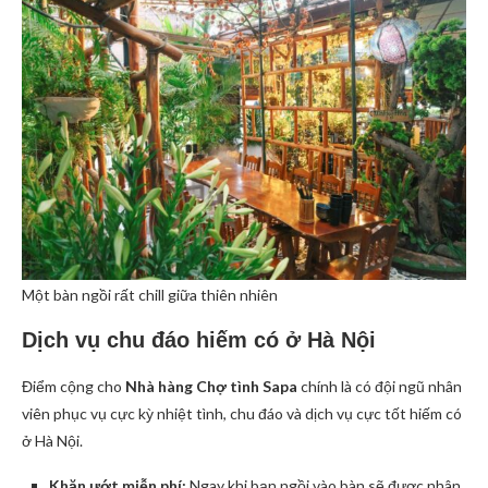
Một bàn ngồi rất chill giữa thiên nhiên
Dịch vụ chu đáo hiếm có ở Hà Nội
Điểm cộng cho
Nhà hàng Chợ tình Sapa
chính là có đội ngũ nhân
viên phục vụ cực kỳ nhiệt tình, chu đáo và dịch vụ cực tốt hiếm có
ở Hà Nội.
Khăn ướt miễn phí:
Ngay khi bạn ngồi vào bàn sẽ được nhân