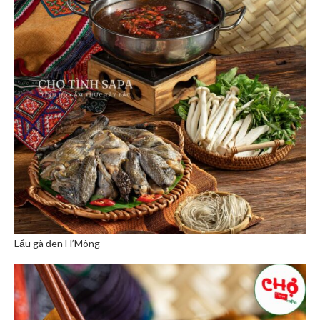
Lẩu gà đen H’Mông