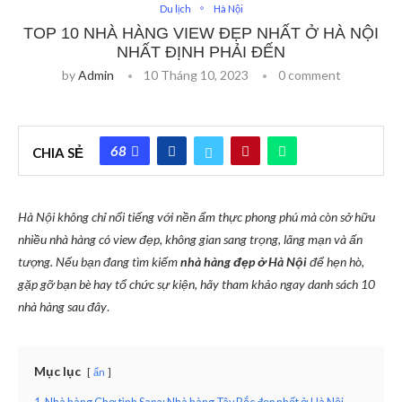
Du lịch
Hà Nội
TOP 10 NHÀ HÀNG VIEW ĐẸP NHẤT Ở HÀ NỘI
NHẤT ĐỊNH PHẢI ĐẾN
by
Admin
10 Tháng 10, 2023
0 comment
68
CHIA SẺ
Hà Nội không chỉ nổi tiếng với nền ẩm thực phong phú mà còn sở hữu
nhiều nhà hàng có view đẹp, không gian sang trọng, lãng mạn và ấn
tượng. Nếu bạn đang tìm kiếm
nhà hàng đẹp ở Hà Nội
để hẹn hò,
gặp gỡ bạn bè hay tổ chức sự kiện, hãy tham khảo ngay danh sách 10
nhà hàng sau đây
.
Mục lục
ẩn