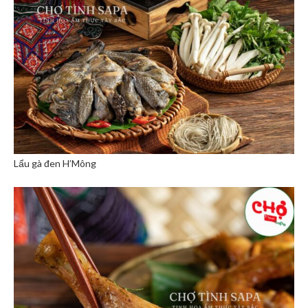
Lẩu gà đen H’Mông