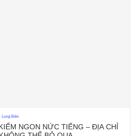
Long Biên
KIẾM NGON NỨC TIẾNG – ĐỊA CHỈ
KHÔNG THỂ BỎ QUA