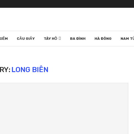
KIẾM
CẦU GIẤY
TÂY HỒ
BA ĐÌNH
HÀ ĐÔNG
NAM T
RY:
LONG BIÊN