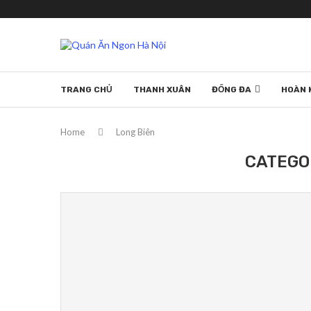
TRANG CHỦ
THANH XUÂN
ĐỐNG ĐA
HOÀN 
Home
Long Biên
CATEGO