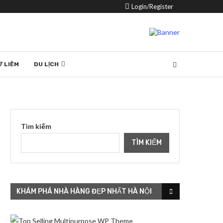
Login/Register
Ừ LIÊM
DU LỊCH
Tìm kiếm
TÌM KIẾM
KHÁM PHÁ NHÀ HÀNG ĐẸP NHẤT HÀ NỘI