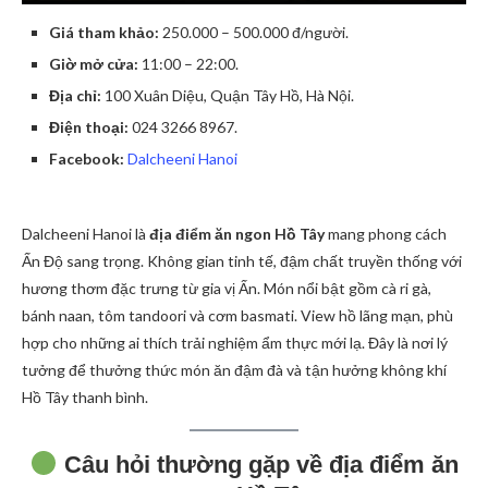
Giá tham khảo:
250.000 – 500.000 đ/người.
Giờ mở cửa:
11:00 – 22:00.
Địa chỉ:
100 Xuân Diệu, Quận Tây Hồ, Hà Nội.
Điện thoại:
024 3266 8967.
Facebook:
Dalcheeni Hanoi
Dalcheeni Hanoi là
địa điểm ăn ngon Hồ Tây
mang phong cách
Ấn Độ sang trọng. Không gian tinh tế, đậm chất truyền thống với
hương thơm đặc trưng từ gia vị Ấn. Món nổi bật gồm cà ri gà,
bánh naan, tôm tandoori và cơm basmati. View hồ lãng mạn, phù
hợp cho những ai thích trải nghiệm ẩm thực mới lạ. Đây là nơi lý
tưởng để thưởng thức món ăn đậm đà và tận hưởng không khí
Hồ Tây thanh bình.
Câu hỏi thường gặp về địa điểm ăn