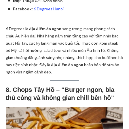
Điện thoại:
024 3266 6669.
Facebook:
6 Degrees Hanoi
6 Degrees là
địa điểm ăn ngon
sang trọng, mang phong cách
châu Âu hiện đại. Nhà hàng nằm trên tầng cao với tầm nhìn bao
quát Hồ Tây, cực kỳ lãng mạn vào buổi tối. Thực đơn gồm steak
bò Mỹ, cá hồi nướng, salad tươi và nhiều món Âu tinh tế. Không
gian thoáng đãng, ánh sáng nhẹ nhàng, thích hợp cho buổi hẹn hò
hay tiệc sinh nhật. Đây là
địa điểm ăn ngon
hoàn hảo để vừa ăn
ngon vừa ngắm cảnh đẹp.
8. Chops Tây Hồ – “Burger ngon, bia
thủ công và không gian chill bên hồ”