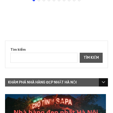
Tìm kiếm
TÌM KIẾM
KHÁM PHÁ NHÀ HÀNG ĐẸP NHẤT HÀ NỘI