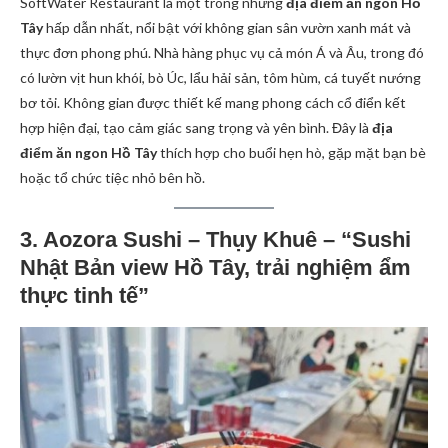
SoftWater Restaurant là một trong những
địa điểm ăn ngon Hồ
Tây
hấp dẫn nhất, nổi bật với không gian sân vườn xanh mát và
thực đơn phong phú. Nhà hàng phục vụ cả món Á và Âu, trong đó
có lườn vịt hun khói, bò Úc, lẩu hải sản, tôm hùm, cá tuyết nướng
bơ tỏi. Không gian được thiết kế mang phong cách cổ điển kết
hợp hiện đại, tạo cảm giác sang trọng và yên bình. Đây là
địa
điểm ăn ngon Hồ Tây
thích hợp cho buổi hẹn hò, gặp mặt bạn bè
hoặc tổ chức tiệc nhỏ bên hồ.
3. Aozora Sushi – Thụy Khuê – “Sushi
Nhật Bản view Hồ Tây, trải nghiệm ẩm
thực tinh tế”