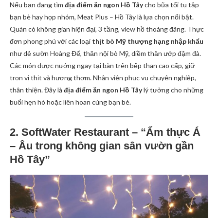
Nếu bạn đang tìm
địa điểm ăn ngon Hồ Tây
cho bữa tối tụ tập
bạn bè hay họp nhóm, Meat Plus – Hồ Tây là lựa chọn nổi bật.
Quán có không gian hiện đại, 3 tầng, view hồ thoáng đãng. Thực
đơn phong phú với các loại
thịt bò Mỹ thượng hạng nhập khẩu
như dẻ sườn Hoàng Đế, thăn nội bò Mỹ, diềm thăn ướp đậm đà.
Các món được nướng ngay tại bàn trên bếp than cao cấp, giữ
trọn vị thịt và hương thơm. Nhân viên phục vụ chuyên nghiệp,
thân thiện. Đây là
địa điểm ăn ngon Hồ Tây
lý tưởng cho những
buổi hẹn hò hoặc liên hoan cùng bạn bè.
2. SoftWater Restaurant – “Ẩm thực Á
– Âu trong không gian sân vườn gần
Hồ Tây”