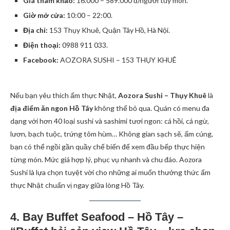
Giá tham khảo:
16.000 – 589.000 đ/người tùy món.
Giờ mở cửa:
10:00 – 22:00.
Địa chỉ:
153 Thụy Khuê, Quận Tây Hồ, Hà Nội.
Điện thoại:
0988 911 033.
Facebook:
AOZORA SUSHI – 153 THỤY KHUÊ
Nếu bạn yêu thích ẩm thực Nhật,
Aozora Sushi – Thụy Khuê
là
địa điểm ăn ngon Hồ Tây
không thể bỏ qua. Quán có menu đa
dạng với hơn 40 loại sushi và sashimi tươi ngon: cá hồi, cá ngừ,
lươn, bạch tuộc, trứng tôm hùm… Không gian sạch sẽ, ấm cúng,
bạn có thể ngồi gần quầy chế biến để xem đầu bếp thực hiện
từng món. Mức giá hợp lý, phục vụ nhanh và chu đáo. Aozora
Sushi là lựa chọn tuyệt vời cho những ai muốn thưởng thức ẩm
thực Nhật chuẩn vị ngay giữa lòng Hồ Tây.
4. Bay Buffet Seafood – Hồ Tây –