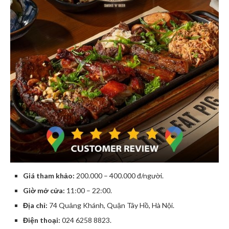
Giá tham khảo:
200.000 – 400.000 đ/người.
Giờ mở cửa:
11:00 – 22:00.
Địa chỉ:
74 Quảng Khánh, Quận Tây Hồ, Hà Nội.
Điện thoại:
024 6258 8823.