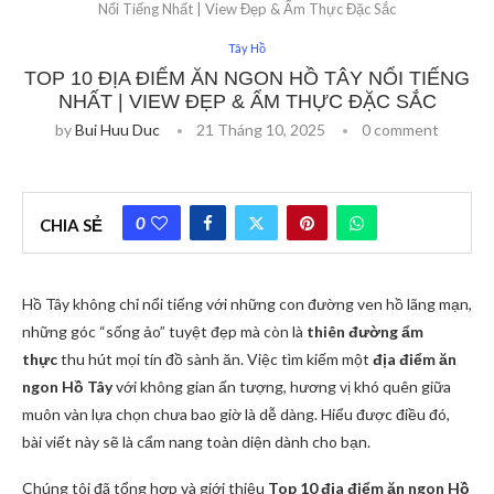
Nổi Tiếng Nhất | View Đẹp & Ẩm Thực Đặc Sắc
Tây Hồ
TOP 10 ĐỊA ĐIỂM ĂN NGON HỒ TÂY NỔI TIẾNG
NHẤT | VIEW ĐẸP & ẨM THỰC ĐẶC SẮC
by
Bui Huu Duc
21 Tháng 10, 2025
0 comment
0
CHIA SẺ
Hồ Tây không chỉ nổi tiếng với những con đường ven hồ lãng mạn,
những góc “sống ảo” tuyệt đẹp mà còn là
thiên đường ẩm
thực
thu hút mọi tín đồ sành ăn. Việc tìm kiếm một
địa điểm ăn
ngon Hồ Tây
với không gian ấn tượng, hương vị khó quên giữa
muôn vàn lựa chọn chưa bao giờ là dễ dàng. Hiểu được điều đó,
bài viết này sẽ là cẩm nang toàn diện dành cho bạn.
Chúng tôi đã tổng hợp và giới thiệu
Top 10 địa điểm ăn ngon Hồ