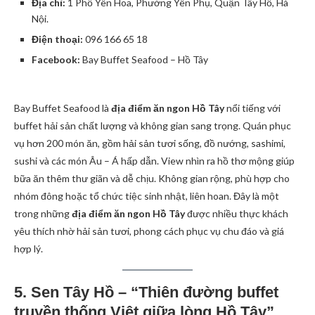
Địa chỉ:
1 Phố Yên Hoa, Phường Yên Phụ, Quận Tây Hồ, Hà
Nội.
Điện thoại:
096 166 65 18
Facebook:
Bay Buffet Seafood – Hồ Tây
Bay Buffet Seafood là
địa điểm ăn ngon Hồ Tây
nổi tiếng với
buffet hải sản chất lượng và không gian sang trọng. Quán phục
vụ hơn 200 món ăn, gồm hải sản tươi sống, đồ nướng, sashimi,
sushi và các món Âu – Á hấp dẫn. View nhìn ra hồ thơ mộng giúp
bữa ăn thêm thư giãn và dễ chịu. Không gian rộng, phù hợp cho
nhóm đông hoặc tổ chức tiệc sinh nhật, liên hoan. Đây là một
trong những
địa điểm ăn ngon Hồ Tây
được nhiều thực khách
yêu thích nhờ hải sản tươi, phong cách phục vụ chu đáo và giá
hợp lý.
5. Sen Tây Hồ – “Thiên đường buffet
truyền thống Việt giữa lòng Hồ Tây”