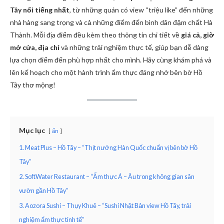
Tây nổi tiếng nhất
, từ những quán có view “triệu like” đến những
nhà hàng sang trọng và cả những điểm đến bình dân đậm chất Hà
Thành. Mỗi địa điểm đều kèm theo thông tin chi tiết về
giá cả, giờ
mở cửa, địa chỉ
và những trải nghiệm thực tế, giúp bạn dễ dàng
lựa chọn điểm đến phù hợp nhất cho mình. Hãy cùng khám phá và
lên kế hoạch cho một hành trình ẩm thực đáng nhớ bên bờ Hồ
Tây thơ mộng!
Mục lục
ẩn
1. Meat Plus – Hồ Tây – “Thịt nướng Hàn Quốc chuẩn vị bên bờ Hồ
Tây”
2. SoftWater Restaurant – “Ẩm thực Á – Âu trong không gian sân
vườn gần Hồ Tây”
3. Aozora Sushi – Thụy Khuê – “Sushi Nhật Bản view Hồ Tây, trải
nghiệm ẩm thực tinh tế”