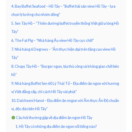
4. Bay Buffet Seafood – Hồ Tây – “Buffet hải sản view Hồ Tây – lựa
chọn lý tưởng cho nhóm đông”
5. Sen Tây Hồ – “Thiên đường buffet truyền thống Việt giữa lòng Hồ
Tây”
6. The Fat Pig – “Nhà hàng Âu view Hồ Tây cực chill”
7. Nhà hàng 6 Degrees – “Ẩm thực hiện đại trên tầng cao view Hồ
Tây”
8. Chops Tây Hồ – “Burger ngon, bia thủ công và không gian chill bên
hồ”
9. Nhà hàng Buffet Sen 60 Lý Thái Tổ – Địa điểm ăn ngon với hương
vị Việt đẳng cấp, chỉ cách Hồ Tây vài phút”
10. Dalcheeni Hanoi – Địa điểm ăn nngon với Ẩm thực Ấn Độ chuẩn
vị, độc đáo bên Hồ Tây”
Câu hỏi thường gặp về địa điểm ăn ngon Hồ Tây
1. Hồ Tây có những địa điểm ăn ngon nổi tiếng nào?