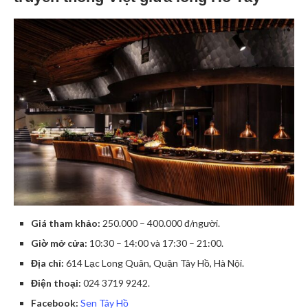
Giá tham khảo:
250.000 – 400.000 đ/người.
Giờ mở cửa:
10:30 – 14:00 và 17:30 – 21:00.
Địa chỉ:
614 Lạc Long Quân, Quận Tây Hồ, Hà Nội.
Điện thoại:
024 3719 9242.
Facebook:
Sen Tây Hồ