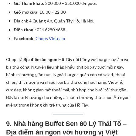
Giá tham khảo:
200.000 – 350.000 đ/người.
Giờ mở cửa:
10:00 – 22:30.
Địa chỉ:
4 Quảng An, Quận Tây Hồ, Hà Nội.
Điện thoại:
024 6290 6658.
Facebook:
Chops Vietnam
Chops là
địa điểm ăn ngon Hồ Tây
nổi tiếng với burger tự làm và
bia thủ công. Nguyên liệu nhập khẩu, thịt bò xay tươi mỗi ngày,
bánh mì nướng giòn rụm. Ngoài burger, quán còn có salad, khoai
chiên, thịt nướng và nhiều loại bia thủ công hảo hạng. View hồ
cực đẹp, không gian mở thoải mái, phù hợp cho buổi tối thư giãn.
Đây là nơi lý tưởng cho những ai muốn thưởng thức món Âu ngon
miệng trong không khí trẻ trung của Hồ Tây.
9. Nhà hàng Buffet Sen 60 Lý Thái Tổ –
Địa điểm ăn ngon với hương vị Việt