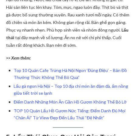
Hải sản liên tục lên khay. Tôm, mực, ngao luôn đầy. Thịt bò và thịt
gà được bổ sung thường xuyên. Rau xanh tươi mỗi ngày. Có thêm
đồ chiên và món ăn kèm. Không gian rộng rãi. Bàn ghế gọn gàng.
Phục vụ nhanh nhẹn. Phù hợp sinh viên và nhóm đông người.
Lẩu
thái
tại đây mạnh về số lượng. Ăn no nê với chi phí thấp. Cuối
tuần rất đông khách. Bạn nên đi sớm.
>> Xem thêm:
Top 10 Quán Cafe Trứng Hà Nội Ngon ‘Đúng Điệu’ – Bản Đồ
Thưởng Thức Không Thể Bỏ Qua”
Lẩu gà ngon Hà Nội – Top 10 địa chỉ món ăn đậm đà, ấm nồng
giữa tiết trời se lạnh
Điểm Danh Những Món Ăn Gần Hồ Gươm Không Thể Bỏ Lỡ
TOP 10 Quán Lẩu Hồ Gươm Nức Tiếng: Điểm Danh Đủ Mọi
“Chân Ái” Từ View Đẹp Đến Lẩu Thái “Đệ Nhất”