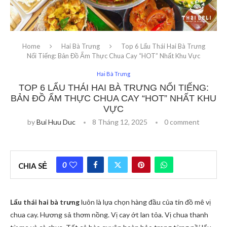
Home
Hai Bà Trưng
Top 6 Lẩu Thái Hai Bà Trưng
Nổi Tiếng: Bản Đồ Ẩm Thực Chua Cay “HOT” Nhất Khu Vực
Hai Bà Trưng
TOP 6 LẨU THÁI HAI BÀ TRƯNG NỔI TIẾNG:
BẢN ĐỒ ẨM THỰC CHUA CAY “HOT” NHẤT KHU
VỰC
by
Bui Huu Duc
8 Tháng 12, 2025
0 comment
0
CHIA SẺ
Lẩu thái hai bà trưng
luôn là lựa chọn hàng đầu của tín đồ mê vị
chua cay. Hương sả thơm nồng. Vị cay ớt lan tỏa. Vị chua thanh