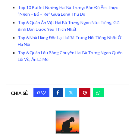
Top 10 Buffet Nướng Hai Bà Trưng: Bản Đồ Ẩm Thực
“Ngon – Bổ – Rẻ” Giữa Lòng Thủ Đô
Top 6 Quán Ăn Vặt Hai Bà Trưng Ngon Nức Tiếng, Giá
Bình Dân Được Yêu Thích Nhất
Top 6 Nhà Hàng Độc Lạ Hai Bà Trưng Nổi Tiếng Nhất Ở
Hà Nội
Top 6 Quán Lẩu Băng Chuyền Hai Bà Trưng Ngon Quên
Lối Về, Ăn Là Mê
0
CHIA SẺ