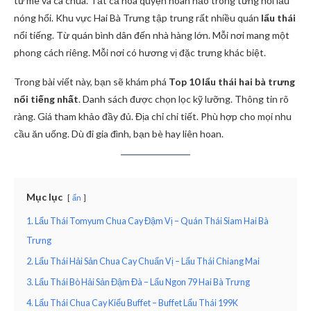
từ me và cà chua. Tất cả hòa quyện hoàn hảo trong từng nồi lẩu
nóng hổi. Khu vực Hai Bà Trưng tập trung rất nhiều quán
lẩu thái
nổi tiếng. Từ quán bình dân đến nhà hàng lớn. Mỗi nơi mang một
phong cách riêng. Mỗi nơi có hương vị đặc trưng khác biệt.
Trong bài viết này, bạn sẽ khám phá
Top 10 lẩu thái hai bà trưng
nổi tiếng nhất
. Danh sách được chọn lọc kỹ lưỡng. Thông tin rõ
ràng. Giá tham khảo đầy đủ. Địa chỉ chi tiết. Phù hợp cho mọi nhu
cầu ăn uống. Dù đi gia đình, bạn bè hay liên hoan.
Mục lục
ẩn
1. Lẩu Thái Tomyum Chua Cay Đậm Vị – Quán Thái Siam Hai Bà
Trưng
2. Lẩu Thái Hải Sản Chua Cay Chuẩn Vị – Lẩu Thái Chiang Mai
3. Lẩu Thái Bò Hải Sản Đậm Đà – Lẩu Ngon 79 Hai Bà Trưng
4. Lẩu Thái Chua Cay Kiểu Buffet – Buffet Lẩu Thái 199K