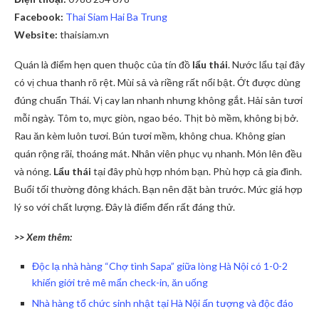
Facebook:
Thai Siam Hai Ba Trung
Website:
thaisiam.vn
Quán là điểm hẹn quen thuộc của tín đồ
lẩu thái
. Nước lẩu tại đây
có vị chua thanh rõ rệt. Mùi sả và riềng rất nổi bật. Ớt được dùng
đúng chuẩn Thái. Vị cay lan nhanh nhưng không gắt. Hải sản tươi
mỗi ngày. Tôm to, mực giòn, ngao béo. Thịt bò mềm, không bị bở.
Rau ăn kèm luôn tươi. Bún tươi mềm, không chua. Không gian
quán rộng rãi, thoáng mát. Nhân viên phục vụ nhanh. Món lên đều
và nóng.
Lẩu thái
tại đây phù hợp nhóm bạn. Phù hợp cả gia đình.
Buổi tối thường đông khách. Bạn nên đặt bàn trước. Mức giá hợp
lý so với chất lượng. Đây là điểm đến rất đáng thử.
>> Xem thêm:
Độc lạ nhà hàng “Chợ tình Sapa” giữa lòng Hà Nội có 1-0-2
khiến giới trẻ mê mẩn check-in, ăn uống
Nhà hàng tổ chức sinh nhật tại Hà Nội ấn tượng và độc đáo