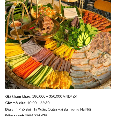
Giá tham khảo:
180.000 – 350.000 VNĐ/nồi
Giờ mở cửa:
10:00 – 22:30
Địa chỉ:
Phố Bùi Thị Xuân, Quận Hai Bà Trưng, Hà Nội
Điện thoại:
0986 234 678