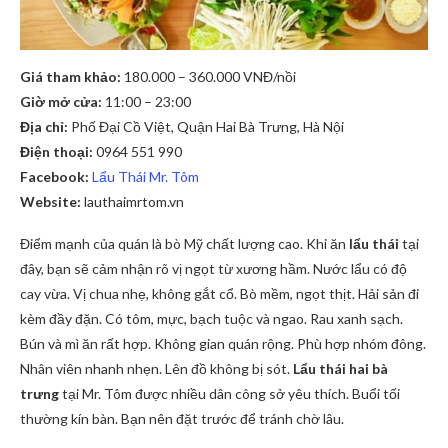
Giá tham khảo:
180.000 – 360.000 VNĐ/nồi
Giờ mở cửa:
11:00 – 23:00
Địa chỉ:
Phố Đại Cồ Việt, Quận Hai Bà Trưng, Hà Nội
Điện thoại:
0964 551 990
Facebook:
Lẩu Thái Mr. Tôm
Website:
lauthaimrtom.vn
Điểm mạnh của quán là bò Mỹ chất lượng cao. Khi ăn
lẩu thái
tại
đây, bạn sẽ cảm nhận rõ vị ngọt từ xương hầm. Nước lẩu có độ
cay vừa. Vị chua nhẹ, không gắt cổ. Bò mềm, ngọt thịt. Hải sản đi
kèm đầy đặn. Có tôm, mực, bạch tuộc và ngao. Rau xanh sạch.
Bún và mì ăn rất hợp. Không gian quán rộng. Phù hợp nhóm đông.
Nhân viên nhanh nhẹn. Lên đồ không bị sót.
Lẩu thái hai bà
trưng
tại Mr. Tôm được nhiều dân công sở yêu thích. Buổi tối
thường kín bàn. Bạn nên đặt trước để tránh chờ lâu.