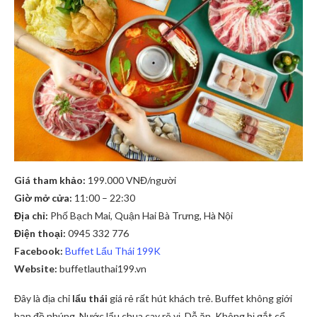
Giá tham khảo:
199.000 VNĐ/người
Giờ mở cửa:
11:00 – 22:30
Địa chỉ:
Phố Bạch Mai, Quận Hai Bà Trưng, Hà Nội
Điện thoại:
0945 332 776
Facebook:
Buffet Lẩu Thái 199K
Website:
buffetlauthai199.vn
Đây là địa chỉ
lẩu thái
giá rẻ rất hút khách trẻ. Buffet không giới
hạn đồ nhúng. Nước lẩu chua cay rõ vị. Dễ ăn. Không bị gắt cổ.