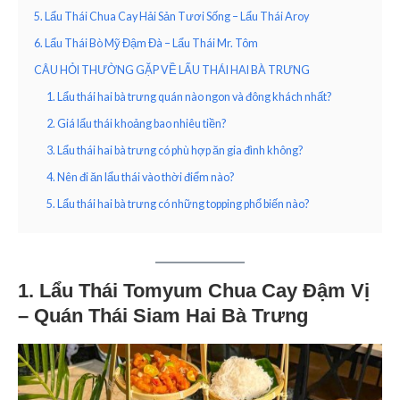
5. Lẩu Thái Chua Cay Hải Sản Tươi Sống – Lẩu Thái Aroy
6. Lẩu Thái Bò Mỹ Đậm Đà – Lẩu Thái Mr. Tôm
CÂU HỎI THƯỜNG GẶP VỀ LẨU THÁI HAI BÀ TRƯNG
1. Lẩu thái hai bà trưng quán nào ngon và đông khách nhất?
2. Giá lẩu thái khoảng bao nhiêu tiền?
3. Lẩu thái hai bà trưng có phù hợp ăn gia đình không?
4. Nên đi ăn lẩu thái vào thời điểm nào?
5. Lẩu thái hai bà trưng có những topping phổ biến nào?
1. Lẩu Thái Tomyum Chua Cay Đậm Vị
– Quán Thái Siam Hai Bà Trưng