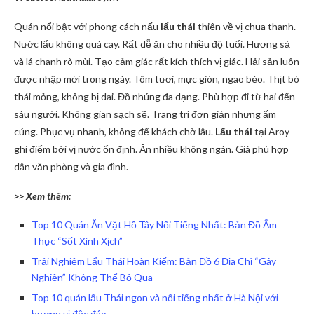
Quán nổi bật với phong cách nấu
lẩu thái
thiên về vị chua thanh.
Nước lẩu không quá cay. Rất dễ ăn cho nhiều độ tuổi. Hương sả
và lá chanh rõ mùi. Tạo cảm giác rất kích thích vị giác. Hải sản luôn
được nhập mới trong ngày. Tôm tươi, mực giòn, ngao béo. Thịt bò
thái mỏng, không bị dai. Đồ nhúng đa dạng. Phù hợp đi từ hai đến
sáu người. Không gian sạch sẽ. Trang trí đơn giản nhưng ấm
cúng. Phục vụ nhanh, không để khách chờ lâu.
Lẩu thái
tại Aroy
ghi điểm bởi vị nước ổn định. Ăn nhiều không ngán. Giá phù hợp
dân văn phòng và gia đình.
>> Xem thêm:
Top 10 Quán Ăn Vặt Hồ Tây Nổi Tiếng Nhất: Bản Đồ Ẩm
Thực “Sốt Xình Xịch”
Trải Nghiệm Lẩu Thái Hoàn Kiếm: Bản Đồ 6 Địa Chỉ “Gây
Nghiện” Không Thể Bỏ Qua
Top 10 quán lẩu Thái ngon và nổi tiếng nhất ở Hà Nội với
hương vị độc đáo