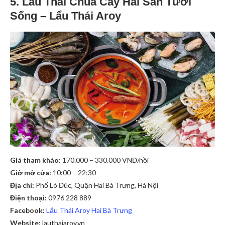
5. Lẩu Thái Chua Cay Hải Sản Tươi
Sống – Lẩu Thái Aroy
Giá tham khảo:
170.000 – 330.000 VNĐ/nồi
Giờ mở cửa:
10:00 – 22:30
Địa chỉ:
Phố Lò Đúc, Quận Hai Bà Trưng, Hà Nội
Điện thoại:
0976 228 889
Facebook:
Lẩu Thái Aroy Hai Bà Trưng
Website:
lauthaiaroy.vn