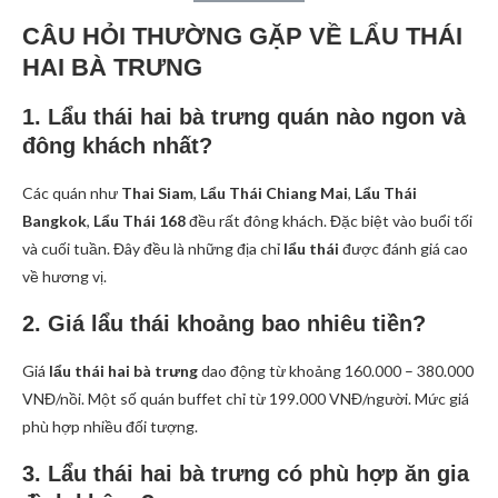
CÂU HỎI THƯỜNG GẶP VỀ LẨU THÁI
HAI BÀ TRƯNG
1. Lẩu thái hai bà trưng quán nào ngon và
đông khách nhất?
Các quán như
Thai Siam
,
Lẩu Thái Chiang Mai
,
Lẩu Thái
Bangkok
,
Lẩu Thái 168
đều rất đông khách. Đặc biệt vào buổi tối
và cuối tuần. Đây đều là những địa chỉ
lẩu thái
được đánh giá cao
về hương vị.
2. Giá lẩu thái khoảng bao nhiêu tiền?
Giá
lẩu thái hai bà trưng
dao động từ khoảng 160.000 – 380.000
VNĐ/nồi. Một số quán buffet chỉ từ 199.000 VNĐ/người. Mức giá
phù hợp nhiều đối tượng.
3. Lẩu thái hai bà trưng có phù hợp ăn gia