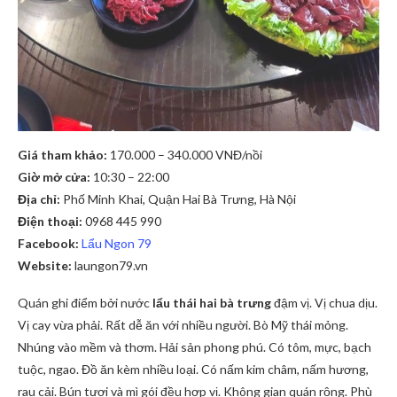
Giá tham khảo:
170.000 – 340.000 VNĐ/nồi
Giờ mở cửa:
10:30 – 22:00
Địa chỉ:
Phố Minh Khai, Quận Hai Bà Trưng, Hà Nội
Điện thoại:
0968 445 990
Facebook:
Lẩu Ngon 79
Website:
laungon79.vn
Quán ghi điểm bởi nước
lẩu thái hai bà trưng
đậm vị. Vị chua dịu.
Vị cay vừa phải. Rất dễ ăn với nhiều người. Bò Mỹ thái mỏng.
Nhúng vào mềm và thơm. Hải sản phong phú. Có tôm, mực, bạch
tuộc, ngao. Đồ ăn kèm nhiều loại. Có nấm kim châm, nấm hương,
rau cải. Bún tươi và mì gói đều hợp vị. Không gian quán rộng. Phù