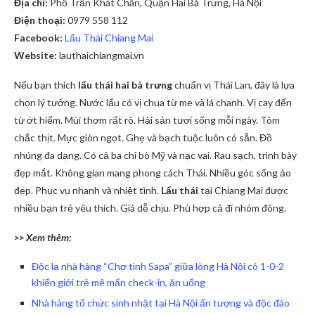
Địa chỉ:
Phố Trần Khát Chân, Quận Hai Bà Trưng, Hà Nội
Điện thoại:
0979 558 112
Facebook:
Lẩu Thái Chiang Mai
Website:
lauthaichiangmai.vn
Nếu bạn thích
lẩu thái hai bà trưng
chuẩn vị Thái Lan, đây là lựa
chọn lý tưởng. Nước lẩu có vị chua từ me và lá chanh. Vị cay đến
từ ớt hiểm. Mùi thơm rất rõ. Hải sản tươi sống mỗi ngày. Tôm
chắc thịt. Mực giòn ngọt. Ghẹ và bạch tuộc luôn có sẵn. Đồ
nhúng đa dạng. Có cả ba chỉ bò Mỹ và nạc vai. Rau sạch, trình bày
đẹp mắt. Không gian mang phong cách Thái. Nhiều góc sống ảo
đẹp. Phục vụ nhanh và nhiệt tình.
Lẩu thái
tại Chiang Mai được
nhiều bạn trẻ yêu thích. Giá dễ chịu. Phù hợp cả đi nhóm đông.
>> Xem thêm:
Độc lạ nhà hàng “Chợ tình Sapa” giữa lòng Hà Nội có 1-0-2
khiến giới trẻ mê mẩn check-in, ăn uống
Nhà hàng tổ chức sinh nhật tại Hà Nội ấn tượng và độc đáo