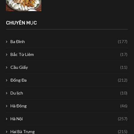
CHUYÊN MỤC
Ba Đình
(177)
Bắc Từ Liêm
(17)
Cầu Giấy
(11)
Đống Đa
(212)
Du lịch
(10)
Hà Đông
(46)
Hà Nội
(257)
Hai Bà Trưng
(215)