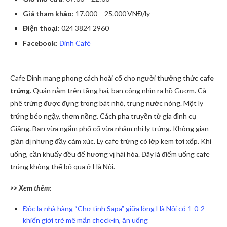
Giá tham khảo
: 17.000 – 25.000 VNĐ/ly
Điện thoại
: 024 3824 2960
Facebook
:
Đinh Café
Cafe Đinh mang phong cách hoài cổ cho người thưởng thức
cafe
trứng
. Quán nằm trên tầng hai, ban công nhìn ra hồ Gươm. Cà
phê trứng được đựng trong bát nhỏ, trụng nước nóng. Một ly
trứng béo ngậy, thơm nồng. Cách pha truyền từ gia đình cụ
Giảng. Bạn vừa ngắm phố cổ vừa nhâm nhi ly trứng. Không gian
giản dị nhưng đầy cảm xúc. Ly cafe trứng có lớp kem tơi xốp. Khi
uống, cần khuấy đều để hương vị hài hòa. Đây là điểm uống cafe
trứng không thể bỏ qua ở Hà Nội.
>> Xem thêm:
Độc lạ nhà hàng “Chợ tình Sapa” giữa lòng Hà Nội có 1-0-2
khiến giới trẻ mê mẩn check-in, ăn uống