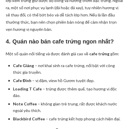
lớp kem trứng giữ được độ bông và hương thơm đặc trưng. Ngoài
ra, một số nơi phục vụ lạnh (đá hoặc đá xay), tuy nhiên hương vị
sẽ thay đổi, có thể bớt béo và dễ tách lớp hơn. Nếu là lần đầu
thưởng thức, bạn nên chọn phiên bản nóng để cảm nhận trọn
vẹn hương vị nguyên bản.
4. Quán nào bán cafe trứng ngon nhất?
Một số quán nổi tiếng và được đánh giá cao về
cafe trứng
gồm:
Cafe Giảng
– nơi khai sinh ra cafe trứng, nổi bật với công
thức gia truyền.
Cafe Đinh
– vị đậm, view hồ Gươm tuyệt đẹp.
Loading T Cafe
– trứng được thêm quế, tạo hương vị độc
đáo.
Note Coffee
– không gian trẻ trung, rất được khách nước
ngoài yêu thích.
Blackbird Coffee
– cafe trứng kết hợp phong cách hiện đại.