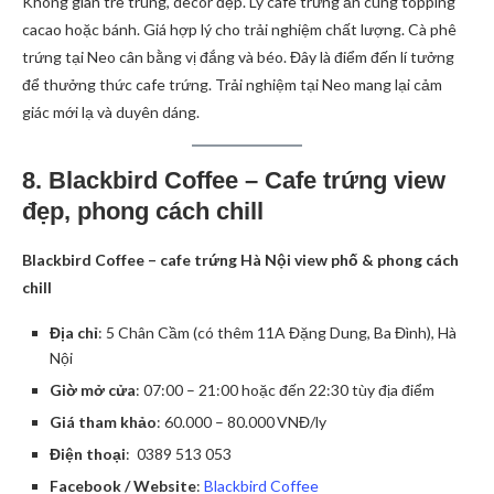
Không gian trẻ trung, decor đẹp. Ly cafe trứng ăn cùng topping
cacao hoặc bánh. Giá hợp lý cho trải nghiệm chất lượng. Cà phê
trứng tại Neo cân bằng vị đắng và béo. Đây là điểm đến lí tưởng
để thưởng thức cafe trứng. Trải nghiệm tại Neo mang lại cảm
giác mới lạ và duyên dáng.
8. Blackbird Coffee – Cafe trứng view
đẹp, phong cách chill
Blackbird Coffee – cafe trứng Hà Nội view phố & phong cách
chill
Địa chỉ
: 5 Chân Cầm (có thêm 11A Đặng Dung, Ba Đình), Hà
Nội
Giờ mở cửa
: 07:00 – 21:00 hoặc đến 22:30 tùy địa điểm
Giá tham khảo
: 60.000 – 80.000 VNĐ/ly
Điện thoại
: 0389 513 053
Facebook / Website
:
Blackbird Coffee