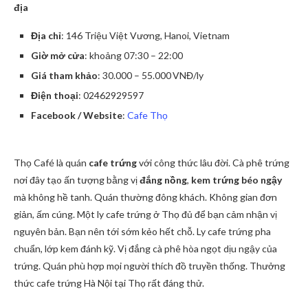
địa
Địa chỉ
: 146 Triệu Việt Vương, Hanoi, Vietnam
Giờ mở cửa
: khoảng 07:30 – 22:00
Giá tham khảo
: 30.000 – 55.000 VNĐ/ly
Điện thoại
: 02462929597
Facebook / Website
:
Cafe Thọ
Thọ Café là quán
cafe trứng
với công thức lâu đời. Cà phê trứng
nơi đây tạo ấn tượng bằng vị
đắng nồng
,
kem trứng béo ngậy
mà không hề tanh. Quán thường đông khách. Không gian đơn
giản, ấm cúng. Một ly cafe trứng ở Thọ đủ để bạn cảm nhận vị
nguyên bản. Bạn nên tới sớm kẻo hết chỗ. Ly cafe trứng pha
chuẩn, lớp kem đánh kỹ. Vị đắng cà phê hòa ngọt dịu ngậy của
trứng. Quán phù hợp mọi người thích đồ truyền thống. Thưởng
thức cafe trứng Hà Nội tại Thọ rất đáng thử.