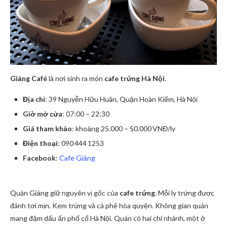
Giảng Café
là nơi sinh ra món
cafe trứng Hà Nội
.
Địa chỉ
: 39 Nguyễn Hữu Huân, Quận Hoàn Kiếm, Hà Nội
Giờ mở cửa
: 07:00 – 22:30
Giá tham khảo
: khoảng 25.000 – 50.000 VNĐ/ly
Điện thoại
: 090 444 1253
Facebook
:
Cafe Giảng
Quán Giảng giữ nguyên vị gốc của
cafe trứng
. Mỗi ly trứng được
đánh tơi mịn. Kem trứng và cà phê hòa quyện. Không gian quán
mang đậm dấu ấn phố cổ Hà Nội. Quán có hai chi nhánh, một ở