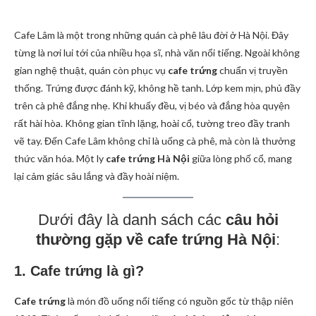
Cafe Lâm là một trong những quán cà phê lâu đời ở Hà Nội. Đây
từng là nơi lui tới của nhiều họa sĩ, nhà văn nổi tiếng. Ngoài không
gian nghệ thuật, quán còn phục vụ
cafe trứng
chuẩn vị truyền
thống. Trứng được đánh kỹ, không hề tanh. Lớp kem mịn, phủ đầy
trên cà phê đắng nhẹ. Khi khuấy đều, vị béo và đắng hòa quyện
rất hài hòa. Không gian tĩnh lặng, hoài cổ, tường treo đầy tranh
vẽ tay. Đến Cafe Lâm không chỉ là uống cà phê, mà còn là thưởng
thức văn hóa. Một ly
cafe trứng Hà Nội
giữa lòng phố cổ, mang
lại cảm giác sâu lắng và đầy hoài niệm.
Dưới đây là danh sách các
câu hỏi
thường gặp về cafe trứng Hà Nội
:
1. Cafe trứng là gì?
Cafe trứng
là món đồ uống nổi tiếng có nguồn gốc từ thập niên