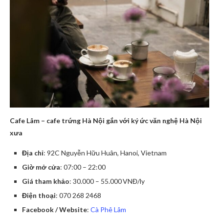
Cafe Lâm – cafe trứng Hà Nội gắn với ký ức văn nghệ Hà Nội
xưa
Địa chỉ
: 92C Nguyễn Hữu Huân, Hanoi, Vietnam
Giờ mở cửa
: 07:00 – 22:00
Giá tham khảo
: 30.000 – 55.000 VNĐ/ly
Điện thoại
: 070 268 2468
Facebook / Website
:
Cà Phê Lâm