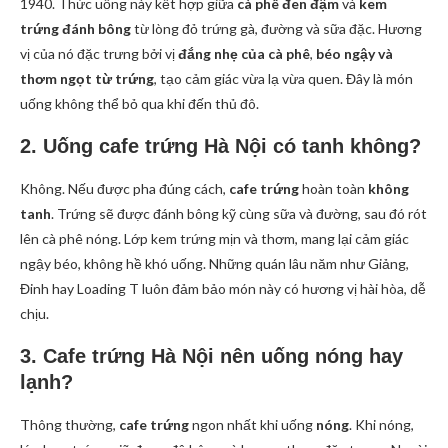
1940. Thức uống này kết hợp giữa
cà phê đen đậm
và
kem
trứng đánh bông
từ lòng đỏ trứng gà, đường và sữa đặc. Hương
vị của nó đặc trưng bởi vị
đắng nhẹ của cà phê
,
béo ngậy và
thơm ngọt từ trứng
, tạo cảm giác vừa lạ vừa quen. Đây là món
uống không thể bỏ qua khi đến thủ đô.
2. Uống cafe trứng Hà Nội có tanh không?
Không. Nếu được pha đúng cách,
cafe trứng
hoàn toàn
không
tanh
. Trứng sẽ được đánh bông kỹ cùng sữa và đường, sau đó rót
lên cà phê nóng. Lớp kem trứng mịn và thơm, mang lại cảm giác
ngậy béo, không hề khó uống. Những quán lâu năm như Giảng,
Đinh hay Loading T luôn đảm bảo món này có hương vị hài hòa, dễ
chịu.
3. Cafe trứng Hà Nội nên uống nóng hay
lạnh?
Thông thường,
cafe trứng
ngon nhất khi uống
nóng
. Khi nóng,