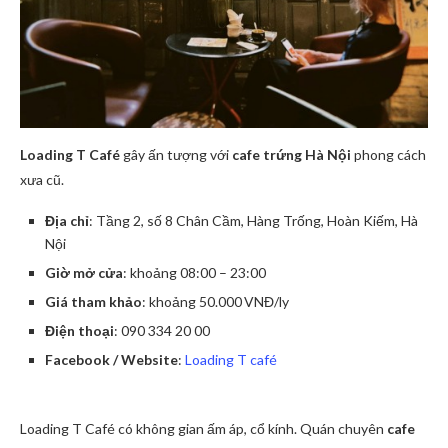
Loading T Café
gây ấn tượng với
cafe trứng Hà Nội
phong cách
xưa cũ.
Địa chỉ
: Tầng 2, số 8 Chân Cầm, Hàng Trống, Hoàn Kiếm, Hà
Nội
Giờ mở cửa
: khoảng 08:00 – 23:00
Giá tham khảo
: khoảng 50.000 VNĐ/ly
Điện thoại
: 090 334 20 00
Facebook / Website
:
Loading T café
Loading T Café có không gian ấm áp, cổ kính. Quán chuyên
cafe