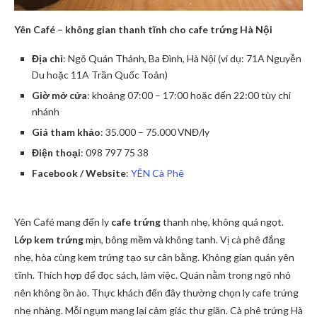
Yên Café – không gian thanh tĩnh cho cafe trứng Hà Nội
Địa chỉ
: Ngõ Quán Thánh, Ba Đình, Hà Nội (ví dụ: 71A Nguyễn
Du hoặc 11A Trần Quốc Toản)
Giờ mở cửa
: khoảng 07:00 – 17:00 hoặc đến 22:00 tùy chi
nhánh
Giá tham khảo
: 35.000 – 75.000 VNĐ/ly
Điện thoại
: 098 797 75 38
Facebook / Website
:
YÊN Cà Phê
Yên Café mang đến ly
cafe trứng
thanh nhẹ, không quá ngọt.
Lớp kem trứng
mịn, bông mềm và không tanh. Vị cà phê đắng
nhẹ, hòa cùng kem trứng tạo sự cân bằng. Không gian quán yên
tĩnh. Thích hợp để đọc sách, làm việc. Quán nằm trong ngõ nhỏ
nên không ồn ào. Thực khách đến đây thường chọn ly cafe trứng
nhẹ nhàng. Mỗi ngụm mang lại cảm giác thư giãn. Cà phê trứng Hà