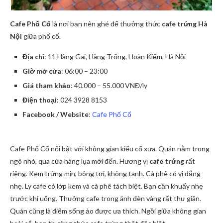
Cafe Phố Cổ
là nơi bạn nên ghé để thưởng thức
cafe trứng Hà
Nội
giữa phố cổ.
Địa chỉ
: 11 Hàng Gai, Hàng Trống, Hoàn Kiếm, Hà Nội
Giờ mở cửa
: 06:00 – 23:00
Giá tham khảo
: 40.000 – 55.000 VNĐ/ly
Điện thoại
: 024 3928 8153
Facebook / Website
:
Cafe Phố Cổ
Cafe Phố Cổ nổi bật với không gian kiểu cổ xưa. Quán nằm trong
ngõ nhỏ, qua cửa hàng lụa mới đến. Hương vị
cafe trứng
rất
riêng. Kem trứng mịn, bông tơi, không tanh. Cà phê có vị đắng
nhẹ. Ly cafe có lớp kem và cà phê tách biệt. Bạn cần khuấy nhẹ
trước khi uống. Thưởng cafe trong ánh đèn vàng rất thư giãn.
Quán cũng là điểm sống ảo được ưa thích. Ngồi giữa không gian