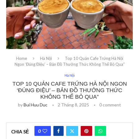
Home
Hà Nội
Top 10 Quán Cafe Trứng Hà Nội
Ngon ‘Đúng Điệu’ – Bản Đồ Thưởng Thức Không Thể Bỏ Qua”
Hà Nội
TOP 10 QUÁN CAFE TRỨNG HÀ NỘI NGON
‘ĐÚNG ĐIỆU’ – BẢN ĐỒ THƯỞNG THỨC
KHÔNG THỂ BỎ QUA”
by
Bui Huu Duc
2 Tháng 8, 2025
0 comment
0
CHIA SẺ