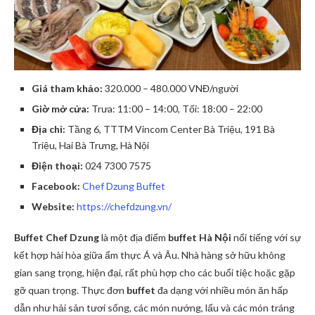
Giá tham khảo:
320.000 – 480.000 VNĐ/người
Giờ mở cửa:
Trưa: 11:00 – 14:00, Tối: 18:00 – 22:00
Địa chỉ:
Tầng 6, TTTM Vincom Center Bà Triệu, 191 Bà
Triệu, Hai Bà Trưng, Hà Nội
Điện thoại:
024 7300 7575
Facebook:
Chef Dzung Buffet
Website:
https://chefdzung.vn/
Buffet Chef Dzung
là một địa điểm
buffet Hà Nội
nổi tiếng với sự
kết hợp hài hòa giữa ẩm thực Á và Âu. Nhà hàng sở hữu không
gian sang trọng, hiện đại, rất phù hợp cho các buổi tiệc hoặc gặp
gỡ quan trọng. Thực đơn
buffet
đa dạng với nhiều món ăn hấp
dẫn như hải sản tươi sống, các món nướng, lẩu và các món tráng