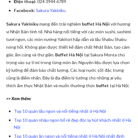
Điện thoại:
024 3944 6789
Facebook:
Sakura Yakiniku
Sakura Yakiniku
mang đến trải nghiệm
buffet Hà Nội
với hương
vị Nhật Bản tinh tế. Nhà hàng nổi tiếng với các món sushi, sashimi
tươi ngon, các món nướng Yakitori hấp dẫn và lẩu Shabu Shabu
nóng hổi. Không gian được thiết kế đậm chất Nhật Bản, tạo cảm
giác ấm cúng và thư giãn.
Buffet Hà Nội
tại Sakura Monta chú
trọng vào sự tỉ mỉ trong từng món ăn. Nguyên liệu được lựa chọn
kỹ lưỡng để đảm bảo chất lượng. Các loại nước sốt đặc trưng
cũng là điểm nhấn. Đây là địa điểm lý tưởng cho những ai yêu
thích ẩm thực Nhật Bản và muốn thưởng thức
buffet
tại Hà Nội.
>> Xem thêm:
Top 10 quán lẩu ngon và nổi tiếng nhất ở Hà Nội
Top 10 quán nhậu ngon bổ rẻ đẹp độc lạ hút khách nhất ở Hà
Nội
Top 10 quán ăn ngon và nổi tiếng nhất ở Hà Nội nhất định