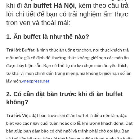
khi đi ăn
buffet Hà Nội
, kèm theo câu trả
lời chi tiết để bạn có trải nghiệm ẩm thực
trọn vẹn và thoải mái:
1. Ăn buffet là như thế nào?
Trả lời:
Buffet là hình thức ăn uống tự chọn, nơi thực khách trả
một mức giá cố định để thưởng thức không giới hạn các món ăn
được bày biện sẵn. Bạn có thể tự do lựa chọn món ăn yêu thích,
từ khai vị, món chính đến tráng miệng, mà không bị giới hạn số lần
lấy món.
vnexpress.net
2. Có cần đặt bàn trước khi đi ăn buffet
không?
Trả lời:
Việc đặt bàn trước khi đi ăn buffet là điều nên làm, đặc
biệt vào các ngày cuối tuần hoặc dịp lễ, khi lượng khách đông. Đặt
bàn giúp bạn đảm bảo có chỗ ngồi và tránh phải chờ đợi lâu. Bạn
có thể liên hệ trực tiếp với nhà hàng qua điện thoại, website hoặc