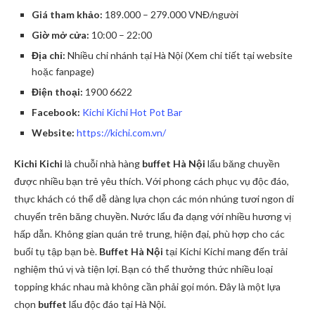
Giá tham khảo:
189.000 – 279.000 VNĐ/người
Giờ mở cửa:
10:00 – 22:00
Địa chỉ:
Nhiều chi nhánh tại Hà Nội (Xem chi tiết tại website
hoặc fanpage)
Điện thoại:
1900 6622
Facebook:
Kichi Kichi Hot Pot Bar
Website:
https://kichi.com.vn/
Kichi Kichi
là chuỗi nhà hàng
buffet Hà Nội
lẩu băng chuyền
được nhiều bạn trẻ yêu thích. Với phong cách phục vụ độc đáo,
thực khách có thể dễ dàng lựa chọn các món nhúng tươi ngon di
chuyển trên băng chuyền. Nước lẩu đa dạng với nhiều hương vị
hấp dẫn. Không gian quán trẻ trung, hiện đại, phù hợp cho các
buổi tụ tập bạn bè.
Buffet Hà Nội
tại Kichi Kichi mang đến trải
nghiệm thú vị và tiện lợi. Bạn có thể thưởng thức nhiều loại
topping khác nhau mà không cần phải gọi món. Đây là một lựa
chọn
buffet
lẩu độc đáo tại Hà Nội.