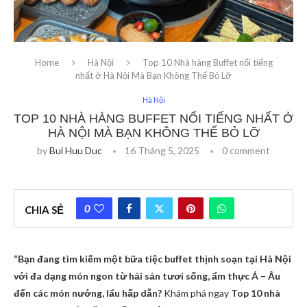
Home
Hà Nội
Top 10 Nhà hàng Buffet nổi tiếng
nhất ở Hà Nội Mà Bạn Không Thể Bỏ Lỡ
Hà Nội
TOP 10 NHÀ HÀNG BUFFET NỔI TIẾNG NHẤT Ở
HÀ NỘI MÀ BẠN KHÔNG THỂ BỎ LỠ
by
Bui Huu Duc
16 Tháng 5, 2025
0 comment
0
CHIA SẺ
“Bạn đang tìm kiếm một bữa tiệc buffet thịnh soạn tại Hà Nội
với đa dạng món ngon từ hải sản tươi sống, ẩm thực Á – Âu
đến các món nướng, lẩu hấp dẫn?
Khám phá ngay
Top 10 nhà