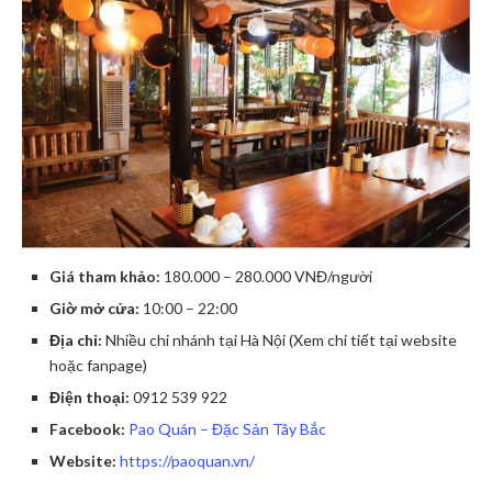
Giá tham khảo:
180.000 – 280.000 VNĐ/người
Giờ mở cửa:
10:00 – 22:00
Địa chỉ:
Nhiều chi nhánh tại Hà Nội (Xem chi tiết tại website
hoặc fanpage)
Điện thoại:
0912 539 922
Facebook:
Pao Quán – Đặc Sản Tây Bắc
Website:
https://paoquan.vn/