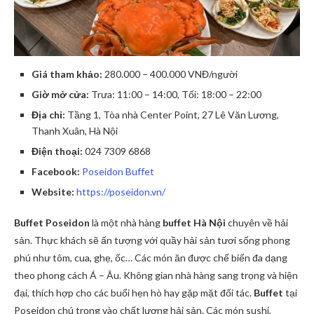
Giá tham khảo:
280.000 – 400.000 VNĐ/người
Giờ mở cửa:
Trưa: 11:00 – 14:00, Tối: 18:00 – 22:00
Địa chỉ:
Tầng 1, Tòa nhà Center Point, 27 Lê Văn Lương,
Thanh Xuân, Hà Nội
Điện thoại:
024 7309 6868
Facebook:
Poseidon Buffet
Website:
https://poseidon.vn/
Buffet Poseidon
là một nhà hàng
buffet Hà Nội
chuyên về hải
sản. Thực khách sẽ ấn tượng với quầy hải sản tươi sống phong
phú như tôm, cua, ghẹ, ốc… Các món ăn được chế biến đa dạng
theo phong cách Á – Âu. Không gian nhà hàng sang trọng và hiện
đại, thích hợp cho các buổi hẹn hò hay gặp mặt đối tác.
Buffet
tại
Poseidon chú trọng vào chất lượng hải sản. Các món sushi,