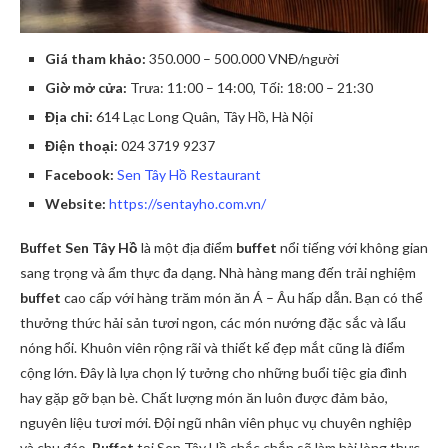
Giá tham khảo:
350.000 – 500.000 VNĐ/người
Giờ mở cửa:
Trưa: 11:00 – 14:00, Tối: 18:00 – 21:30
Địa chỉ:
614 Lạc Long Quân, Tây Hồ, Hà Nội
Điện thoại:
024 3719 9237
Facebook:
Sen Tây Hồ Restaurant
Website:
https://sentayho.com.vn/
Buffet Sen Tây Hồ
là một địa điểm
buffet
nổi tiếng với không gian
sang trọng và ẩm thực đa dạng. Nhà hàng mang đến trải nghiệm
buffet
cao cấp với hàng trăm món ăn Á – Âu hấp dẫn. Bạn có thể
thưởng thức hải sản tươi ngon, các món nướng đặc sắc và lẩu
nóng hổi. Khuôn viên rộng rãi và thiết kế đẹp mắt cũng là điểm
cộng lớn. Đây là lựa chọn lý tưởng cho những buổi tiệc gia đình
hay gặp gỡ bạn bè. Chất lượng món ăn luôn được đảm bảo,
nguyên liệu tươi mới. Đội ngũ nhân viên phục vụ chuyên nghiệp
và chu đáo.
Buffet
tại Sen Tây Hồ chắc chắn sẽ làm hài lòng thực