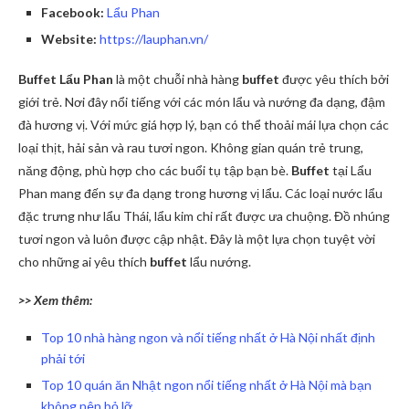
Facebook:
Lẩu Phan
Website:
https://lauphan.vn/
Buffet Lẩu Phan
là một chuỗi nhà hàng
buffet
được yêu thích bởi
giới trẻ. Nơi đây nổi tiếng với các món lẩu và nướng đa dạng, đậm
đà hương vị. Với mức giá hợp lý, bạn có thể thoải mái lựa chọn các
loại thịt, hải sản và rau tươi ngon. Không gian quán trẻ trung,
năng động, phù hợp cho các buổi tụ tập bạn bè.
Buffet
tại Lẩu
Phan mang đến sự đa dạng trong hương vị lẩu. Các loại nước lẩu
đặc trưng như lẩu Thái, lẩu kim chi rất được ưa chuộng. Đồ nhúng
tươi ngon và luôn được cập nhật. Đây là một lựa chọn tuyệt vời
cho những ai yêu thích
buffet
lẩu nướng.
>> Xem thêm:
Top 10 nhà hàng ngon và nổi tiếng nhất ở Hà Nội nhất định
phải tới
Top 10 quán ăn Nhật ngon nổi tiếng nhất ở Hà Nội mà bạn
không nên bỏ lỡ