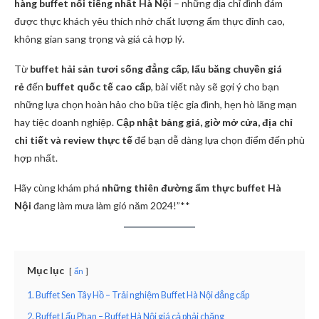
hàng buffet nổi tiếng nhất Hà Nội
– những địa chỉ đình đám
được thực khách yêu thích nhờ chất lượng ẩm thực đỉnh cao,
không gian sang trọng và giá cả hợp lý.
Từ
buffet hải sản tươi sống đẳng cấp
,
lẩu băng chuyền giá
rẻ
đến
buffet quốc tế cao cấp
, bài viết này sẽ gợi ý cho bạn
những lựa chọn hoàn hảo cho bữa tiệc gia đình, hẹn hò lãng mạn
hay tiệc doanh nghiệp.
Cập nhật bảng giá, giờ mở cửa, địa chỉ
chi tiết và review thực tế
để bạn dễ dàng lựa chọn điểm đến phù
hợp nhất.
Hãy cùng khám phá
những thiên đường ẩm thực buffet Hà
Nội
đang làm mưa làm gió năm 2024!”**
Mục lục
ẩn
1. Buffet Sen Tây Hồ – Trải nghiệm Buffet Hà Nội đẳng cấp
2. Buffet Lẩu Phan – Buffet Hà Nội giá cả phải chăng