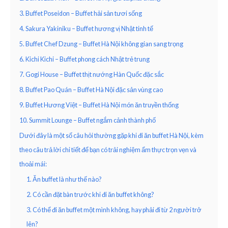
3. Buffet Poseidon – Buffet hải sản tươi sống
4. Sakura Yakiniku – Buffet hương vị Nhật tinh tế
5. Buffet Chef Dzung – Buffet Hà Nội không gian sang trọng
6. Kichi Kichi – Buffet phong cách Nhật trẻ trung
7. Gogi House – Buffet thịt nướng Hàn Quốc đặc sắc
8. Buffet Pao Quán – Buffet Hà Nội đặc sản vùng cao
9. Buffet Hương Việt – Buffet Hà Nội món ăn truyền thống
10. Summit Lounge – Buffet ngắm cảnh thành phố
Dưới đây là một số câu hỏi thường gặp khi đi ăn buffet Hà Nội, kèm
theo câu trả lời chi tiết để bạn có trải nghiệm ẩm thực trọn vẹn và
thoải mái:
1. Ăn buffet là như thế nào?
2. Có cần đặt bàn trước khi đi ăn buffet không?
3. Có thể đi ăn buffet một mình không, hay phải đi từ 2 người trở
lên?