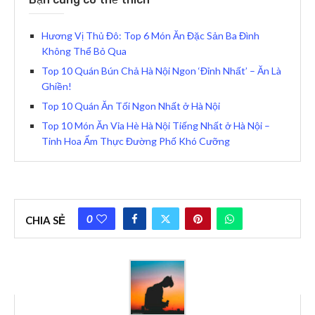
Hương Vị Thủ Đô: Top 6 Món Ăn Đặc Sản Ba Đình
Không Thể Bỏ Qua
Top 10 Quán Bún Chả Hà Nội Ngon ‘Đỉnh Nhất’ – Ăn Là
Ghiền!
Top 10 Quán Ăn Tối Ngon Nhất ở Hà Nội
Top 10 Món Ăn Vỉa Hè Hà Nội Tiếng Nhất ở Hà Nội –
Tinh Hoa Ẩm Thực Đường Phố Khó Cưỡng
0
CHIA SẺ