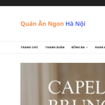
TRANG CHỦ
THANH XUÂN
ĐỐNG ĐA
HOÀN 