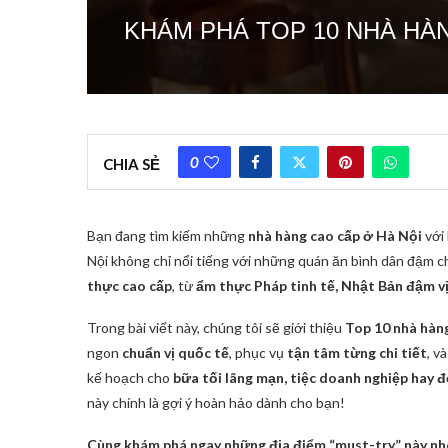
KHÁM PHÁ TOP 10 NHÀ HÀ
0
CHIA SẺ
Bạn đang tìm kiếm những
nhà hàng cao cấp ở Hà Nội
với 
Nội không chỉ nổi tiếng với những quán ăn bình dân đậm 
thực cao cấp
, từ
ẩm thực Pháp tinh tế, Nhật Bản đậm v
Trong bài viết này, chúng tôi sẽ giới thiệu
Top 10 nhà hàn
ngon
chuẩn vị quốc tế
, phục vụ
tận tâm từng chi tiết
, v
kế hoạch cho
bữa tối lãng mạn, tiệc doanh nghiệp hay 
này chính là gợi ý hoàn hảo dành cho bạn!
Cùng khám phá ngay những địa điểm “must-try” này nh