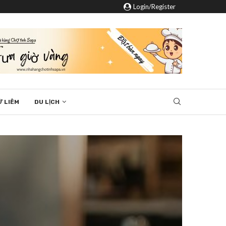
Login/Register
Ừ LIÊM
DU LỊCH