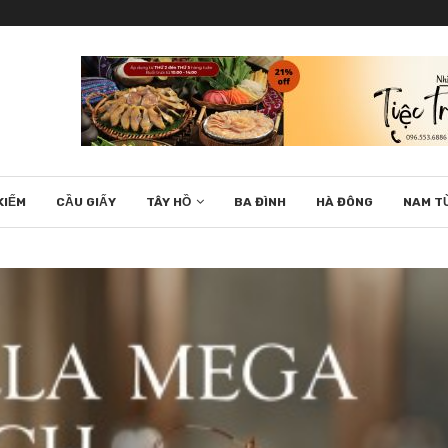
KIẾM
CẦU GIẤY
TÂY HỒ
BA ĐÌNH
HÀ ĐÔNG
NAM T