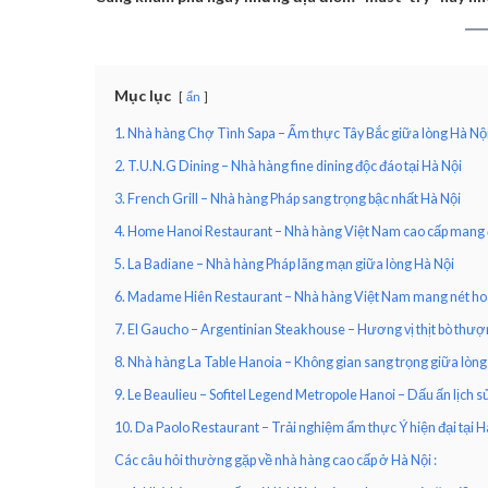
Mục lục
ẩn
1. Nhà hàng Chợ Tình Sapa – Ẩm thực Tây Bắc giữa lòng Hà Nộ
2. T.U.N.G Dining – Nhà hàng fine dining độc đáo tại Hà Nội
3. French Grill – Nhà hàng Pháp sang trọng bậc nhất Hà Nội
4. Home Hanoi Restaurant – Nhà hàng Việt Nam cao cấp mang
5. La Badiane – Nhà hàng Pháp lãng mạn giữa lòng Hà Nội
6. Madame Hiên Restaurant – Nhà hàng Việt Nam mang nét ho
7. El Gaucho – Argentinian Steakhouse – Hương vị thịt bò thư
8. Nhà hàng La Table Hanoia – Không gian sang trọng giữa lòng
9. Le Beaulieu – Sofitel Legend Metropole Hanoi – Dấu ấn lịch 
10. Da Paolo Restaurant – Trải nghiệm ẩm thực Ý hiện đại tại H
Các câu hỏi thường gặp về nhà hàng cao cấp ở Hà Nội :