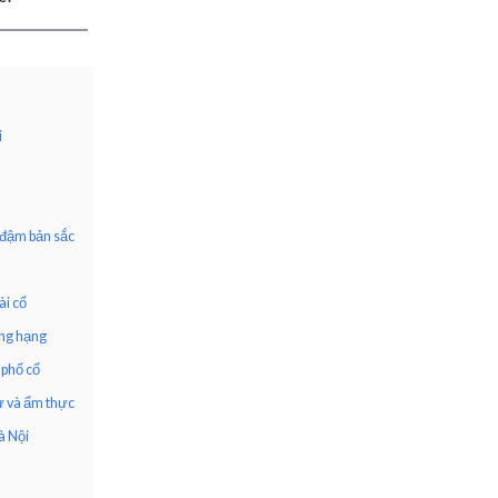
i
 đậm bản sắc
ài cổ
ợng hạng
 phố cổ
sử và ẩm thực
à Nội