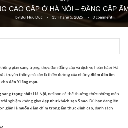
NG CAO CẤP Ở HÀ NỘI – ĐẲNG CẤP Ẩ
by
Bui Huu Duc
15 Tháng 5, 2025
0 comment
không gian sang trọng, thực đơn đẳng cấp và dịch vụ hoàn hảo? Hà
chất truyền thống mà còn là thiên đường của những
điểm đến ẩm
ị cho đến Ý lãng mạn
.
g sang trọng nhất Hà Nội
, nơi bạn có thể thưởng thức những món
à trải nghiệm không gian
đẹp như khách sạn 5 sao
. Dù bạn đang lên
đơn giản là muốn đắm chìm trong ẩm thực đỉnh cao
, danh sách
é!