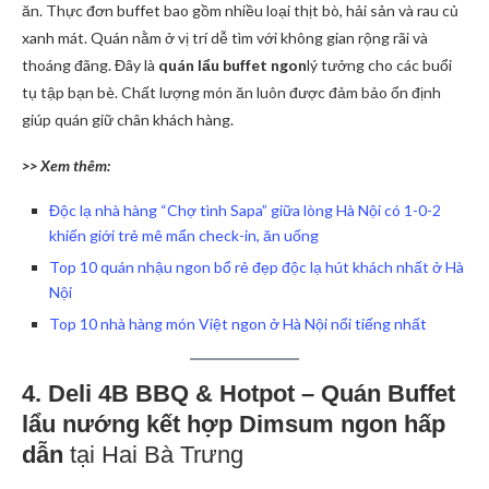
ăn. Thực đơn buffet bao gồm nhiều loại thịt bò, hải sản và rau củ
xanh mát. Quán nằm ở vị trí dễ tìm với không gian rộng rãi và
thoáng đãng. Đây là
quán lẩu buffet ngon
lý tưởng cho các buổi
tụ tập bạn bè. Chất lượng món ăn luôn được đảm bảo ổn định
giúp quán giữ chân khách hàng.
>> Xem thêm:
Độc lạ nhà hàng “Chợ tình Sapa” giữa lòng Hà Nội có 1-0-2
khiến giới trẻ mê mẩn check-in, ăn uống
Top 10 quán nhậu ngon bổ rẻ đẹp độc lạ hút khách nhất ở Hà
Nội
Top 10 nhà hàng món Việt ngon ở Hà Nội nổi tiếng nhất
4. Deli 4B BBQ & Hotpot – Quán Buffet
lẩu nướng kết hợp Dimsum ngon hấp
dẫn
tại Hai Bà Trưng