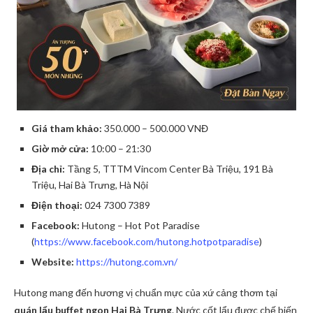
Giá tham khảo:
350.000 – 500.000 VNĐ
Giờ mở cửa:
10:00 – 21:30
Địa chỉ:
Tầng 5, TTTM Vincom Center Bà Triệu, 191 Bà
Triệu, Hai Bà Trưng, Hà Nội
Điện thoại:
024 7300 7389
Facebook:
Hutong – Hot Pot Paradise
(
https://www.facebook.com/hutong.hotpotparadise
)
Website:
https://hutong.com.vn/
Hutong mang đến hương vị chuẩn mực của xứ cảng thơm tại
quán lẩu buffet ngon Hai Bà Trưng
. Nước cốt lẩu được chế biến