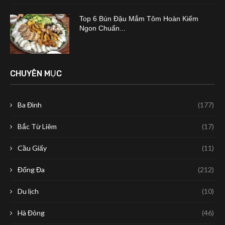
Top 6 Bún Đậu Mắm Tôm Hoàn Kiếm
Ngon Chuẩn...
CHUYÊN MỤC
Ba Đình
(177)
Bắc Từ Liêm
(17)
Cầu Giấy
(11)
Đống Đa
(212)
Du lịch
(10)
Hà Đông
(46)