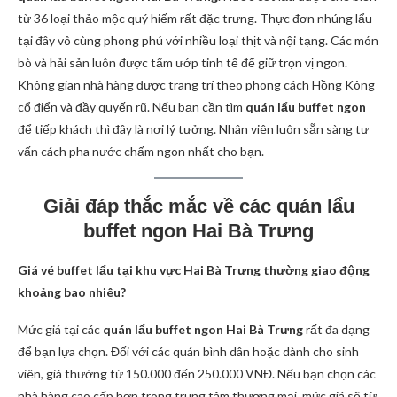
từ 36 loại thảo mộc quý hiếm rất đặc trưng. Thực đơn nhúng lẩu
tại đây vô cùng phong phú với nhiều loại thịt và nội tạng. Các món
bò và hải sản luôn được tẩm ướp tinh tế để giữ trọn vị ngon.
Không gian nhà hàng được trang trí theo phong cách Hồng Kông
cổ điển và đầy quyến rũ. Nếu bạn cần tìm
quán lẩu buffet ngon
để tiếp khách thì đây là nơi lý tưởng. Nhân viên luôn sẵn sàng tư
vấn cách pha nước chấm ngon nhất cho bạn.
Giải đáp thắc mắc về các quán lẩu
buffet ngon Hai Bà Trưng
Giá vé buffet lẩu tại khu vực Hai Bà Trưng thường giao động
khoảng bao nhiêu?
Mức giá tại các
quán lẩu buffet ngon Hai Bà Trưng
rất đa dạng
để bạn lựa chọn. Đối với các quán bình dân hoặc dành cho sinh
viên, giá thường từ 150.000 đến 250.000 VNĐ. Nếu bạn chọn các
nhà hàng cao cấp hơn trong trung tâm thương mại, mức giá sẽ từ