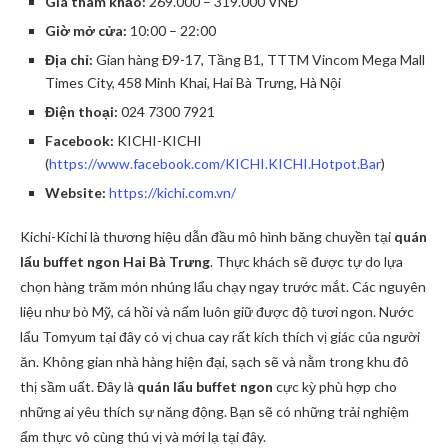
Giá tham khảo:
269.000 – 319.000 VNĐ
Giờ mở cửa:
10:00 – 22:00
Địa chỉ:
Gian hàng Đ9-17, Tầng B1, TTTM Vincom Mega Mall
Times City, 458 Minh Khai, Hai Bà Trưng, Hà Nội
Điện thoại:
024 7300 7921
Facebook:
KICHI-KICHI
(
https://www.facebook.com/KICHI.KICHI.Hotpot.Bar
)
Website:
https://kichi.com.vn/
Kichi-Kichi là thương hiệu dẫn đầu mô hình băng chuyền tại
quán
lẩu buffet ngon Hai Bà Trưng
. Thực khách sẽ được tự do lựa
chọn hàng trăm món nhúng lẩu chạy ngay trước mắt. Các nguyên
liệu như bò Mỹ, cá hồi và nấm luôn giữ được độ tươi ngon. Nước
lẩu Tomyum tại đây có vị chua cay rất kích thích vị giác của người
ăn. Không gian nhà hàng hiện đại, sạch sẽ và nằm trong khu đô
thị sầm uất. Đây là
quán lẩu buffet ngon
cực kỳ phù hợp cho
những ai yêu thích sự năng động. Bạn sẽ có những trải nghiệm
ẩm thực vô cùng thú vị và mới lạ tại đây.