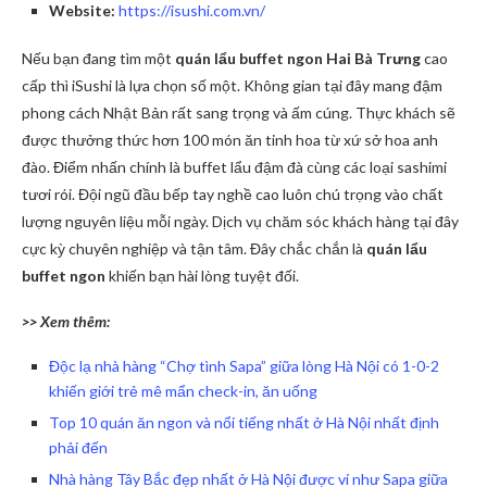
Website:
https://isushi.com.vn/
Nếu bạn đang tìm một
quán lẩu buffet ngon Hai Bà Trưng
cao
cấp thì iSushi là lựa chọn số một. Không gian tại đây mang đậm
phong cách Nhật Bản rất sang trọng và ấm cúng. Thực khách sẽ
được thưởng thức hơn 100 món ăn tinh hoa từ xứ sở hoa anh
đào. Điểm nhấn chính là buffet lẩu đậm đà cùng các loại sashimi
tươi rói. Đội ngũ đầu bếp tay nghề cao luôn chú trọng vào chất
lượng nguyên liệu mỗi ngày. Dịch vụ chăm sóc khách hàng tại đây
cực kỳ chuyên nghiệp và tận tâm. Đây chắc chắn là
quán lẩu
buffet ngon
khiến bạn hài lòng tuyệt đối.
>> Xem thêm:
Độc lạ nhà hàng “Chợ tình Sapa” giữa lòng Hà Nội có 1-0-2
khiến giới trẻ mê mẩn check-in, ăn uống
Top 10 quán ăn ngon và nổi tiếng nhất ở Hà Nội nhất định
phải đến
Nhà hàng Tây Bắc đẹp nhất ở Hà Nội được ví như Sapa giữa