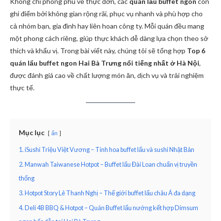
Không chỉ phong phú về thực đơn, các
quán lẩu buffet ngon
còn
ghi điểm bởi không gian rộng rãi, phục vụ nhanh và phù hợp cho
cả nhóm bạn, gia đình hay liên hoan công ty. Mỗi quán đều mang
một phong cách riêng, giúp thực khách dễ dàng lựa chọn theo sở
thích và khẩu vị. Trong bài viết này, chúng tôi sẽ tổng hợp
Top 6
quán lẩu buffet ngon Hai Bà Trưng nổi tiếng nhất ở Hà Nội
,
được đánh giá cao về chất lượng món ăn, dịch vụ và trải nghiệm
thực tế.
Mục lục
ẩn
1. iSushi Triệu Việt Vương – Tinh hoa buffet lẩu và sushi Nhật Bản
2. Manwah Taiwanese Hotpot – Buffet lẩu Đài Loan chuẩn vị truyền
thống
3. Hotpot Story Lê Thanh Nghị – Thế giới buffet lẩu châu Á đa dạng
4. Deli 4B BBQ & Hotpot – Quán Buffet lẩu nướng kết hợp Dimsum