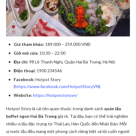
Giá tham khảo:
189.000 – 259.000 VNĐ
Giờ mở cửa:
10:30 – 22:00
Địa chỉ:
98 Lê Thanh Nghị, Quận Hai Bà Trưng, Hà Nội
Điện thoại:
1900 234546
Facebook:
Hotpot Story
(
https://www.facebook.com/HotpotStory.VN
)
Website:
https://hotpotstory.vn/
Hotpot Story là cái tên quen thuộc trong danh sách
quán lẩu
buffet ngon Hai Bà Trưng
giá rẻ. Tại đây, bạn có thể trải nghiệm
nhiều vị lẩu đặc trưng từ Thái Lan, Hàn Quốc đến Nhật Bản. Mỗi
vị nước lẩu đều mang một phong cách riêng biệt và lôi cuốn người