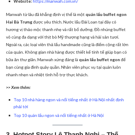
Website:
https://manwah.com.vn/
Manwah từ lâu đã khẳng định vị thế là một
quán lẩu buffet ngon
Hai Bà Trưng
được yêu thích. Nước lẩu Đài Loan tại đây có
hương vị thảo mộc thanh nhẹ và rất bổ dưỡng. Đồ nhúng buffet
vô cùng đa dạng với thịt bò Mỹ thượng hạng và hải sản tươi.
Ngoài ra, các loại viên thả lẩu handmade cũng là điểm cộng rất lớn
của quán. Không gian nhà hàng được thiết kế tinh tế giúp bạn có
bữa ăn thư giãn. Manwah xứng đáng là
quán lẩu buffet ngon
để
bạn cùng gia đình quây quần. Nhân viên phục vụ tại quán luôn
nhanh nhẹn và nhiệt tình hỗ trợ thực khách.
>> Xem thêm:
Top 10 nhà hàng ngon và nổi tiếng nhất ở Hà Nội nhất định
phải tới
Top 10 quán lẩu ngon và nổi tiếng nhất ở Hà Nội
3. Hotpot Story Lê Thanh Nghị – Thế