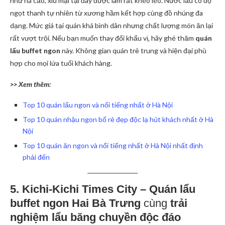
như há cảo, xíu mại tại đây được làm rất khéo léo. Nước lẩu có độ
ngọt thanh tự nhiên từ xương hầm kết hợp cùng đồ nhúng đa
dạng. Mức giá tại quán khá bình dân nhưng chất lượng món ăn lại
rất vượt trội. Nếu bạn muốn thay đổi khẩu vị, hãy ghé thăm
quán
lẩu buffet ngon
này. Không gian quán trẻ trung và hiện đại phù
hợp cho mọi lứa tuổi khách hàng.
>> Xem thêm:
Top 10 quán lẩu ngon và nổi tiếng nhất ở Hà Nội
Top 10 quán nhậu ngon bổ rẻ đẹp độc lạ hút khách nhất ở Hà
Nội
Top 10 quán ăn ngon và nổi tiếng nhất ở Hà Nội nhất định
phải đến
5. Kichi-Kichi Times City –
Quán lẩu
buffet ngon Hai Bà Trưng
cùng
trải
nghiệm lẩu băng chuyền độc đáo