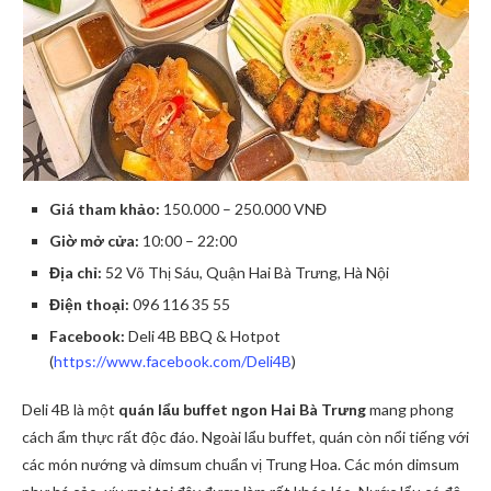
Giá tham khảo:
150.000 – 250.000 VNĐ
Giờ mở cửa:
10:00 – 22:00
Địa chỉ:
52 Võ Thị Sáu, Quận Hai Bà Trưng, Hà Nội
Điện thoại:
096 116 35 55
Facebook:
Deli 4B BBQ & Hotpot
(
https://www.facebook.com/Deli4B
)
Deli 4B là một
quán lẩu buffet ngon Hai Bà Trưng
mang phong
cách ẩm thực rất độc đáo. Ngoài lẩu buffet, quán còn nổi tiếng với
các món nướng và dimsum chuẩn vị Trung Hoa. Các món dimsum