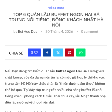
Hai Bà Trưng
TOP 6 QUÁN LẨU BUFFET NGON HAI BÀ
TRƯNG NỔI TIẾNG, ĐÔNG KHÁCH NHẤT HÀ
NỘI
by
Bui Huu Duc
30 Tháng 4, 2026
0 comment
0
CHIA SẺ
Nếu bạn đang tìm kiếm
quán lẩu buffet ngon Hai Bà Trưng
vừa
chất lượng, vừa đa dạng món ăn lại có mức giá hợp lý thì khu vực
trung tâm Hà Nội này chắc chắn là “thiên đường ẩm thực” không
thể bỏ qua. Tại đây tập trung rất nhiều nhà hàng buffet lẩu nổi
tiếng với đủ phong cách từ lẩu Thái chua cay, lẩu Nhật thanh nhẹ
đến lẩu nướng kết hợp hiện đại.