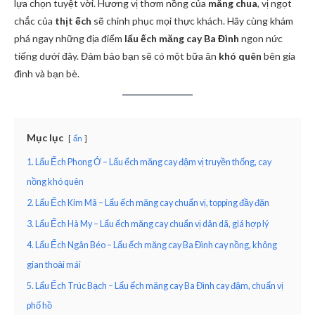
lựa chọn tuyệt vời. Hương vị thơm nồng của
măng chua
, vị ngọt
chắc của
thịt ếch
sẽ chinh phục mọi thực khách. Hãy cùng khám
phá ngay những địa điểm
lẩu ếch măng cay Ba Đình
ngon nức
tiếng dưới đây. Đảm bảo bạn sẽ có một bữa ăn
khó quên
bên gia
đình và bạn bè.
Mục lục
ẩn
1. Lẩu Ếch Phong Ớ – Lẩu ếch măng cay đậm vị truyền thống, cay
nồng khó quên
2. Lẩu Ếch Kim Mã – Lẩu ếch măng cay chuẩn vị, topping đầy đặn
3. Lẩu Ếch Hà My – Lẩu ếch măng cay chuẩn vị dân dã, giá hợp lý
4. Lẩu Ếch Ngân Béo – Lẩu ếch măng cay Ba Đình cay nồng, không
gian thoải mái
5. Lẩu Ếch Trúc Bạch – Lẩu ếch măng cay Ba Đình cay đậm, chuẩn vị
phố hồ