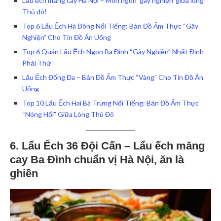
Lẩu ếch măng cay Hà Nội – Món ngon ‘gây nghiện’ giữa lòng
Thủ đô!
Top 6 Lẩu Ếch Hà Đông Nổi Tiếng: Bản Đồ Ẩm Thực “Gây
Nghiện” Cho Tín Đồ Ăn Uống
Top 6 Quán Lẩu Ếch Ngon Ba Đình “Gây Nghiện” Nhất Định
Phải Thử
Lẩu Ếch Đống Đa – Bản Đồ Ẩm Thực “Vàng” Cho Tín Đồ Ăn
Uống
Top 10 Lẩu Ếch Hai Bà Trưng Nổi Tiếng: Bản Đồ Ẩm Thực
“Nóng Hổi” Giữa Lòng Thủ Đô
6. Lẩu Ếch 36 Đội Cấn – Lẩu ếch măng
cay Ba Đình chuẩn vị Hà Nội, ăn là
ghiền