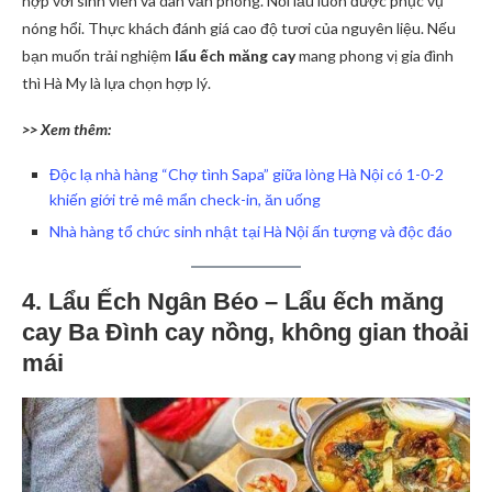
hợp với sinh viên và dân văn phòng. Nồi lẩu luôn được phục vụ
nóng hổi. Thực khách đánh giá cao độ tươi của nguyên liệu. Nếu
bạn muốn trải nghiệm
lẩu ếch măng cay
mang phong vị gia đình
thì Hà My là lựa chọn hợp lý.
>> Xem thêm:
Độc lạ nhà hàng “Chợ tình Sapa” giữa lòng Hà Nội có 1-0-2
khiến giới trẻ mê mẩn check-in, ăn uống
Nhà hàng tổ chức sinh nhật tại Hà Nội ấn tượng và độc đáo
4. Lẩu Ếch Ngân Béo – Lẩu ếch măng
cay Ba Đình cay nồng, không gian thoải
mái