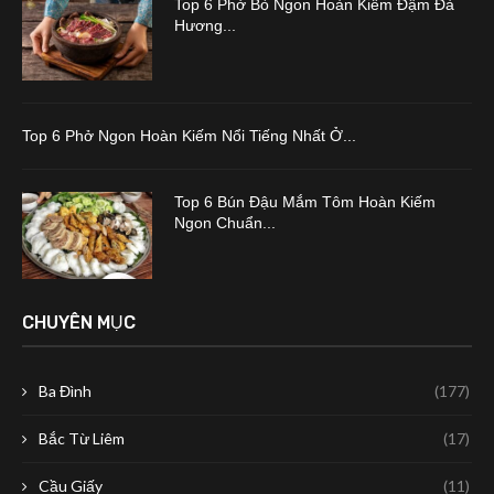
Top 6 Phở Bò Ngon Hoàn Kiếm Đậm Đà
Hương...
Top 6 Phở Ngon Hoàn Kiếm Nổi Tiếng Nhất Ở...
Top 6 Bún Đậu Mắm Tôm Hoàn Kiếm
Ngon Chuẩn...
CHUYÊN MỤC
Ba Đình
(177)
Bắc Từ Liêm
(17)
Cầu Giấy
(11)