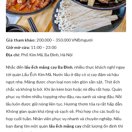
Giá tham khảo:
200.000 – 350.000 VNĐ/người
Giờ mở cửa:
11:00 – 23:00
Địa chỉ:
Phố Kim Mã, Ba Đình, Hà Nội
Nhắc đến
lẩu ếch măng cay Ba Đình
, nhiều thực khách nghĩ ngay
tới quán Lẩu Ếch Kim Mã. Nước lẩu ở đây có vị cay đậm và hậu
ngọt nhẹ. Măng được chọn loại non nên giòn sần sật. Thịt ếch
chắc và không bị bở. Khi ăn kèm bún hoặc mì đều rất hợp. Quán
phục vụ thêm nhiều topping như đậu, rau xanh và váng đậu. Nồi
lẩu luôn được giữ nóng liên tục. Hương thơm tỏa ra rất hấp dẫn.
Không gian quán khá rộng và sạch sẽ. Phù hợp cho các buổi tụ
họp cuối tuần. Nhân viên phục vụ nhanh và chuyên nghiệp. Nếu
bạn đang tìm một quán
lẩu ếch măng cay
chất lượng ổn định thì