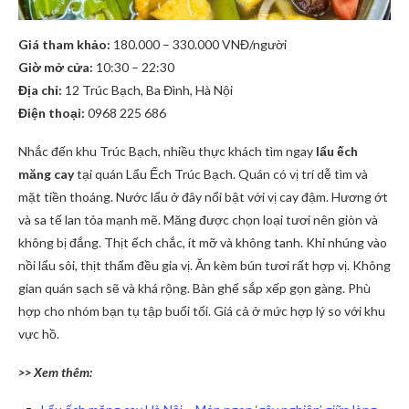
Giá tham khảo:
180.000 – 330.000 VNĐ/người
Giờ mở cửa:
10:30 – 22:30
Địa chỉ:
12 Trúc Bạch, Ba Đình, Hà Nội
Điện thoại:
0968 225 686
Nhắc đến khu Trúc Bạch, nhiều thực khách tìm ngay
lẩu ếch
măng cay
tại quán Lẩu Ếch Trúc Bạch. Quán có vị trí dễ tìm và
mặt tiền thoáng. Nước lẩu ở đây nổi bật với vị cay đậm. Hương ớt
và sa tế lan tỏa mạnh mẽ. Măng được chọn loại tươi nên giòn và
không bị đắng. Thịt ếch chắc, ít mỡ và không tanh. Khi nhúng vào
nồi lẩu sôi, thịt thấm đều gia vị. Ăn kèm bún tươi rất hợp vị. Không
gian quán sạch sẽ và khá rộng. Bàn ghế sắp xếp gọn gàng. Phù
hợp cho nhóm bạn tụ tập buổi tối. Giá cả ở mức hợp lý so với khu
vực hồ.
>> Xem thêm: