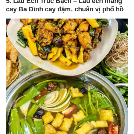
5. Lẩu Ếch Trúc Bạch – Lẩu ếch măng
cay Ba Đình cay đậm, chuẩn vị phố hồ