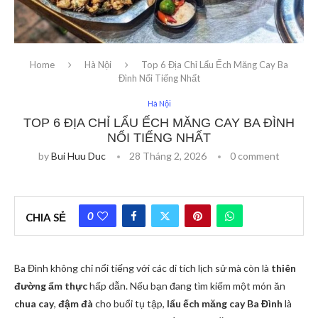
Home
Hà Nội
Top 6 Địa Chỉ Lẩu Ếch Măng Cay Ba
Đình Nổi Tiếng Nhất
Hà Nội
TOP 6 ĐỊA CHỈ LẨU ẾCH MĂNG CAY BA ĐÌNH
NỔI TIẾNG NHẤT
by
Bui Huu Duc
28 Tháng 2, 2026
0 comment
0
CHIA SẺ
Ba Đình không chỉ nổi tiếng với các di tích lịch sử mà còn là
thiên
đường ẩm thực
hấp dẫn. Nếu bạn đang tìm kiếm một món ăn
chua cay
,
đậm đà
cho buổi tụ tập,
lẩu ếch măng cay Ba Đình
là