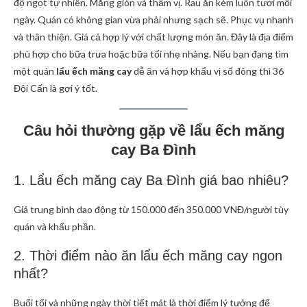
độ ngọt tự nhiên. Măng giòn và thấm vị. Rau ăn kèm luôn tươi mỗi
ngày. Quán có không gian vừa phải nhưng sạch sẽ. Phục vụ nhanh
và thân thiện. Giá cả hợp lý với chất lượng món ăn. Đây là địa điểm
phù hợp cho bữa trưa hoặc bữa tối nhẹ nhàng. Nếu bạn đang tìm
một quán
lẩu ếch măng cay
dễ ăn và hợp khẩu vị số đông thì 36
Đội Cấn là gợi ý tốt.
Câu hỏi thường gặp về lẩu ếch măng
cay Ba Đình
1. Lẩu ếch măng cay Ba Đình giá bao nhiêu?
Giá trung bình dao động từ 150.000 đến 350.000 VNĐ/người tùy
quán và khẩu phần.
2. Thời điểm nào ăn lẩu ếch măng cay ngon
nhất?
Buổi tối và những ngày thời tiết mát là thời điểm lý tưởng để