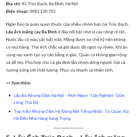
Địa chỉ:
43 Trúc Bạch, Ba Đình, Hà Nội
Điện thoại:
0983 130 792
Ngân Béo là quán quen thuộc của nhiều nhóm bạn tại Trúc Bạch.
Lẩu ếch măng cay Ba Đình
ở đây nổi bật nhờ vị cay nồng rõ rệt.
Nước lẩu có màu sắc bắt mắt. Măng được sơ chế kỹ nên không
có mùi hăng. Thịt ếch chắc và giữ được độ ngọt tự nhiên. Khi ăn
cùng rau xanh tạo sự cân bằng vị giác. Quán có không gian rộng
và dễ tìm. Phù hợp cho cả gia đình lẫn nhóm đông người. Giá cả
tương xứng với chất lượng. Phục vụ nhanh và nhiệt tình.
>> Xem thêm:
Lẩu Bò Nhúng Dấm Hà Nội – Món Ngon “Gây Nghiện” Giữa
Lòng Thủ Đô
Top 6 Bò Nhúng Dấm Hà Đông Nổi Tiếng Nhất: Từ Quán Vỉa
Hè Đến Nhà Hàng Sang Trọng