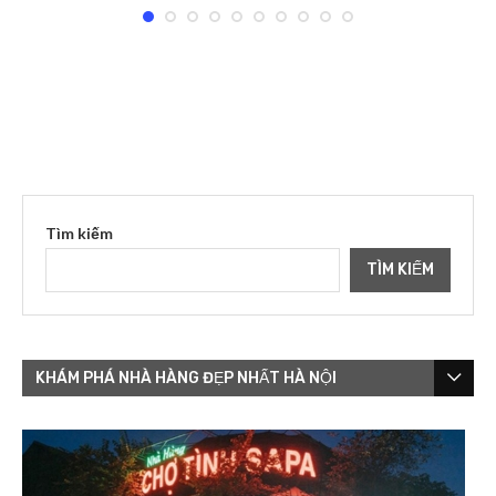
Tìm kiếm
TÌM KIẾM
KHÁM PHÁ NHÀ HÀNG ĐẸP NHẤT HÀ NỘI