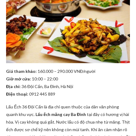
Giá tham khảo:
160.000 – 290.000 VNĐ/người
Giờ mở cửa:
10:00 – 22:00
Địa chỉ:
36 Đội Cấn, Ba Đình, Hà Nội
Điện thoại:
0912 445 889
Lẩu Ếch 36 Đội Cấn là địa chỉ quen thuộc của dân văn phòng
quanh khu vực.
Lẩu ếch măng cay Ba Đình
tại đây có hương vị hài
hòa. Vị cay không quá gắt. Nước lẩu có độ chua nhẹ từ măng. Thịt
ếch được sơ chế kỹ nên không còn mùi tanh. Khi ăn cảm nhận rõ