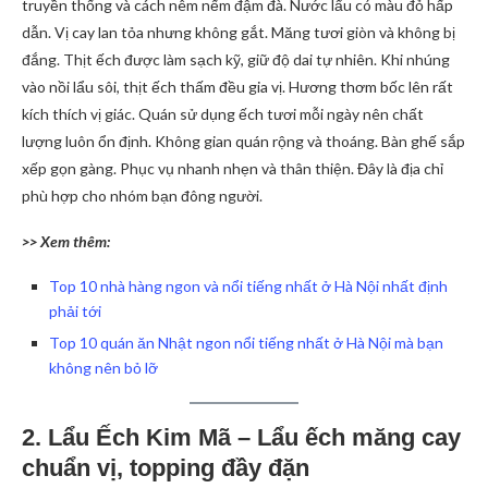
truyền thống và cách nêm nếm đậm đà. Nước lẩu có màu đỏ hấp
dẫn. Vị cay lan tỏa nhưng không gắt. Măng tươi giòn và không bị
đắng. Thịt ếch được làm sạch kỹ, giữ độ dai tự nhiên. Khi nhúng
vào nồi lẩu sôi, thịt ếch thấm đều gia vị. Hương thơm bốc lên rất
kích thích vị giác. Quán sử dụng ếch tươi mỗi ngày nên chất
lượng luôn ổn định. Không gian quán rộng và thoáng. Bàn ghế sắp
xếp gọn gàng. Phục vụ nhanh nhẹn và thân thiện. Đây là địa chỉ
phù hợp cho nhóm bạn đông người.
>> Xem thêm:
Top 10 nhà hàng ngon và nổi tiếng nhất ở Hà Nội nhất định
phải tới
Top 10 quán ăn Nhật ngon nổi tiếng nhất ở Hà Nội mà bạn
không nên bỏ lỡ
2. Lẩu Ếch Kim Mã – Lẩu ếch măng cay
chuẩn vị, topping đầy đặn