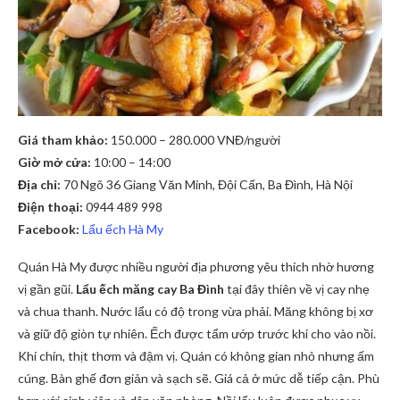
Giá tham khảo:
150.000 – 280.000 VNĐ/người
Giờ mở cửa:
10:00 – 14:00
Địa chỉ:
70 Ngõ 36 Giang Văn Minh, Đội Cấn, Ba Đình, Hà Nội
Điện thoại:
0944 489 998
Facebook:
Lẩu ếch Hà My
Quán Hà My được nhiều người địa phương yêu thích nhờ hương
vị gần gũi.
Lẩu ếch măng cay Ba Đình
tại đây thiên về vị cay nhẹ
và chua thanh. Nước lẩu có độ trong vừa phải. Măng không bị xơ
và giữ độ giòn tự nhiên. Ếch được tẩm ướp trước khi cho vào nồi.
Khi chín, thịt thơm và đậm vị. Quán có không gian nhỏ nhưng ấm
cúng. Bàn ghế đơn giản và sạch sẽ. Giá cả ở mức dễ tiếp cận. Phù