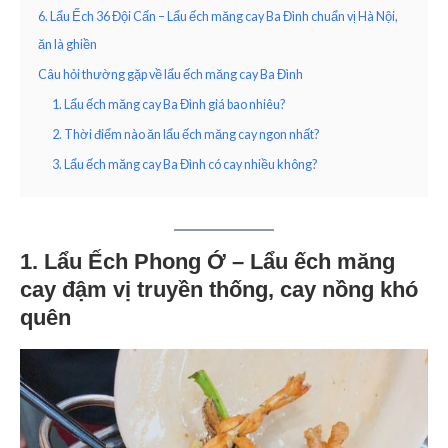
6. Lẩu Ếch 36 Đội Cấn – Lẩu ếch măng cay Ba Đình chuẩn vị Hà Nội,
ăn là ghiền
Câu hỏi thường gặp về lẩu ếch măng cay Ba Đình
1. Lẩu ếch măng cay Ba Đình giá bao nhiêu?
2. Thời điểm nào ăn lẩu ếch măng cay ngon nhất?
3. Lẩu ếch măng cay Ba Đình có cay nhiều không?
1. Lẩu Ếch Phong Ớ – Lẩu ếch măng
cay đậm vị truyền thống, cay nồng khó
quên