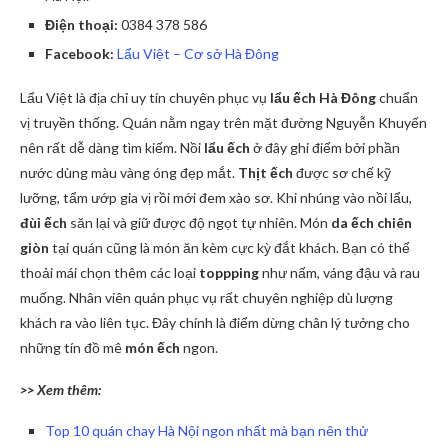
Điện thoại:
0384 378 586
Facebook:
Lẩu Việt – Cơ sở Hà Đông
Lẩu Việt là địa chỉ uy tín chuyên phục vụ
lẩu ếch Hà Đông
chuẩn
vị truyền thống. Quán nằm ngay trên mặt đường Nguyễn Khuyến
nên rất dễ dàng tìm kiếm. Nồi
lẩu ếch
ở đây ghi điểm bởi phần
nước dùng màu vàng óng đẹp mắt.
Thịt ếch
được sơ chế kỹ
lưỡng, tẩm ướp gia vị rồi mới đem xào sơ. Khi nhúng vào nồi lẩu,
đùi ếch
săn lại và giữ được độ ngọt tự nhiên. Món
da ếch chiên
giòn
tại quán cũng là món ăn kèm cực kỳ đắt khách. Bạn có thể
thoải mái chọn thêm các loại
toppping
như nấm, váng đậu và rau
muống. Nhân viên quán phục vụ rất chuyên nghiệp dù lượng
khách ra vào liên tục. Đây chính là điểm dừng chân lý tưởng cho
những tín đồ mê
món ếch
ngon.
>> Xem thêm:
Top 10 quán chay Hà Nội ngon nhất mà bạn nên thử