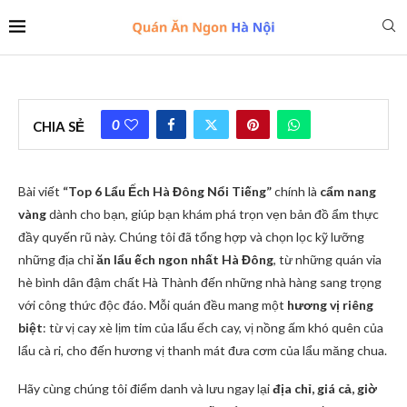
0
CHIA SẺ
Bài viết
“Top 6 Lẩu Ếch Hà Đông Nổi Tiếng”
chính là
cẩm nang
vàng
dành cho bạn, giúp bạn khám phá trọn vẹn bản đồ ẩm thực
đầy quyến rũ này. Chúng tôi đã tổng hợp và chọn lọc kỹ lưỡng
những địa chỉ
ăn lẩu ếch ngon nhất Hà Đông
, từ những quán vỉa
hè bình dân đậm chất Hà Thành đến những nhà hàng sang trọng
với công thức độc đáo. Mỗi quán đều mang một
hương vị riêng
biệt
: từ vị cay xè lịm tim của lẩu ếch cay, vị nồng ấm khó quên của
lẩu cà ri, cho đến hương vị thanh mát đưa cơm của lẩu măng chua.
Hãy cùng chúng tôi điểm danh và lưu ngay lại
địa chỉ, giá cả, giờ