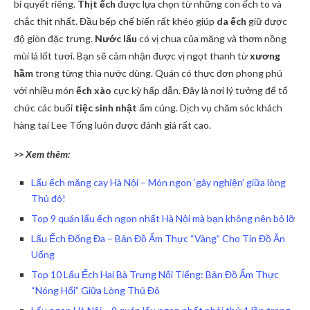
bí quyết riêng.
Thịt ếch
được lựa chọn từ những con ếch to và
chắc thịt nhất. Đầu bếp chế biến rất khéo giúp
da ếch
giữ được
độ giòn đặc trưng.
Nước lẩu
có vị chua của măng và thơm nồng
mùi lá lốt tươi. Bạn sẽ cảm nhận được vị ngọt thanh từ
xương
hầm
trong từng thìa nước dùng. Quán có thực đơn phong phú
với nhiều món
ếch xào
cực kỳ hấp dẫn. Đây là nơi lý tưởng để tổ
chức các buổi
tiệc sinh nhật
ấm cúng. Dịch vụ chăm sóc khách
hàng tại Lee Tống luôn được đánh giá rất cao.
>> Xem thêm:
Lẩu ếch măng cay Hà Nội – Món ngon ‘gây nghiện’ giữa lòng
Thủ đô!
Top 9 quán lẩu ếch ngon nhất Hà Nội mà bạn không nên bỏ lỡ
Lẩu Ếch Đống Đa – Bản Đồ Ẩm Thực “Vàng” Cho Tín Đồ Ăn
Uống
Top 10 Lẩu Ếch Hai Bà Trưng Nổi Tiếng: Bản Đồ Ẩm Thực
“Nóng Hổi” Giữa Lòng Thủ Đô