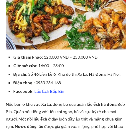
Giá tham khảo:
120.000 VNĐ – 250.000 VNĐ
Giờ mở cửa:
16:00 – 23:00
Địa chỉ:
Số 46 Liền kề 6, Khu đô thị Xa La,
Hà Đông
, Hà Nội.
Điện thoại:
0983 234 168
Facebook:
Lẩu Ếch Bốp Bin
Nếu bạn ở khu vực Xa La, đừng bỏ qua quán
lẩu ếch hà đông
Bốp
Bin. Quán nổi tiếng với tiêu chí ngon, bổ và cực kỳ rẻ cho mọi
người. Một nồi
lẩu ếch
ở đây luôn đầy ắp thịt và măng chua giòn
rụm.
Nước dùng lẩu
được gia giảm vừa miệng, phù hợp với khẩu