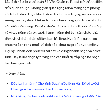
Lẩu ếch hà đông
tại quán 81 Văn Quán từ lâu đã trở thành điểm
đến quen thuộc. Không gian quán rộng rãi và mang đậm phong
cách bình dân. Thực khách đến đây luôn ấn tượng với nồi
lẩu ếch
măng cay
đầy đặn.
Thịt ếch
được chiên vàng giòn trước khi cho
vào nồi nước dùng đậm đà.
Nước lẩu
có vị chua thanh của măng
và vị cay nồng của ớt tươi. Từng miếng
đùi ếch
săn chắc, thấm
đẫm gia vị chắc chắn sẽ làm bạn hài lòng. Ngoài lẩu, quán còn
phục vụ
ếch rang muối
và
ếch xào chua ngọt
rất ngon miệng.
Đội ngũ nhân viên phục vụ tại đây vô cùng nhanh nhẹn và nhiệt
tình. Đây là lựa chọn lý tưởng cho các buổi
tụ tập bạn bè
hoặc
liên hoan gia đình.
>> Xem thêm:
Độc lạ nhà hàng “Chợ tình Sapa” giữa lòng Hà Nội có 1-0-2
khiến giới trẻ mê mẩn check-in, ăn uống
Nhà hàng tổ chức sinh nhật tại Hà Nội ấn tượng và độc đáo