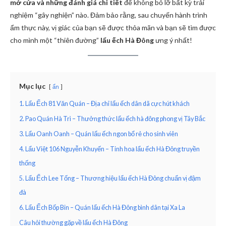
mở cửa và những đánh giá chi tiết
để không bỏ lỡ bất kỳ trải
nghiệm “gây nghiện” nào. Đảm bảo rằng, sau chuyến hành trình
ẩm thực này, vị giác của bạn sẽ được thỏa mãn và bạn sẽ tìm được
cho mình một “thiên đường”
lẩu ếch Hà Đông
ưng ý nhất!
Mục lục
ẩn
1. Lẩu Ếch 81 Văn Quán – Địa chỉ lẩu ếch dân dã cực hút khách
2. Pao Quán Hà Trì – Thưởng thức lẩu ếch hà đông phong vị Tây Bắc
3. Lẩu Oanh Oanh – Quán lẩu ếch ngon bổ rẻ cho sinh viên
4. Lẩu Việt 106 Nguyễn Khuyến – Tinh hoa lẩu ếch Hà Đông truyền
thống
5. Lẩu Ếch Lee Tống – Thương hiệu lẩu ếch Hà Đông chuẩn vị đậm
đà
6. Lẩu Ếch Bốp Bin – Quán lẩu ếch Hà Đông bình dân tại Xa La
Câu hỏi thường gặp về lẩu ếch Hà Đông