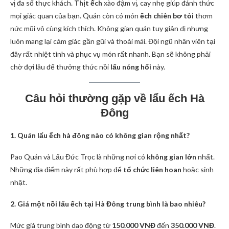
vị đa số thực khách.
Thịt ếch
xào đậm vị, cay nhẹ giúp đánh thức
mọi giác quan của bạn. Quán còn có món
ếch chiên bơ tỏi
thơm
nức mũi vô cùng kích thích. Không gian quán tuy giản dị nhưng
luôn mang lại cảm giác gần gũi và thoải mái. Đội ngũ nhân viên tại
đây rất nhiệt tình và phục vụ món rất nhanh. Bạn sẽ không phải
chờ đợi lâu để thưởng thức nồi
lẩu nóng hổi
này.
Câu hỏi thường gặp về lẩu ếch Hà
Đông
1. Quán lẩu ếch hà đông nào có không gian rộng nhất?
Pao Quán và Lẩu Đức Trọc là những nơi có
không gian lớn
nhất.
Những địa điểm này rất phù hợp để
tổ chức liên hoan
hoặc sinh
nhật.
2. Giá một nồi lẩu ếch tại Hà Đông trung bình là bao nhiêu?
Mức giá trung bình dao động từ
150.000 VNĐ
đến
350.000 VNĐ
.