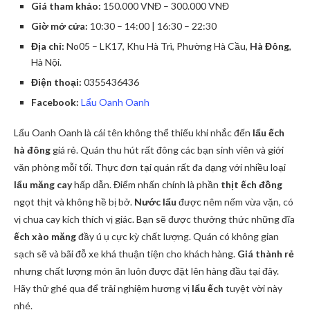
Giá tham khảo:
150.000 VNĐ – 300.000 VNĐ
Giờ mở cửa:
10:30 – 14:00 | 16:30 – 22:30
Địa chỉ:
No05 – LK17, Khu Hà Trì, Phường Hà Cầu,
Hà Đông
,
Hà Nội.
Điện thoại:
0355436436
Facebook:
Lẩu Oanh Oanh
Lẩu Oanh Oanh là cái tên không thể thiếu khi nhắc đến
lẩu ếch
hà đông
giá rẻ. Quán thu hút rất đông các bạn sinh viên và giới
văn phòng mỗi tối. Thực đơn tại quán rất đa dạng với nhiều loại
lẩu măng cay
hấp dẫn. Điểm nhấn chính là phần
thịt ếch đồng
ngọt thịt và không hề bị bở.
Nước lẩu
được nêm nếm vừa vặn, có
vị chua cay kích thích vị giác. Bạn sẽ được thưởng thức những đĩa
ếch xào măng
đầy ú ụ cực kỳ chất lượng. Quán có không gian
sạch sẽ và bãi đỗ xe khá thuận tiện cho khách hàng.
Giá thành rẻ
nhưng chất lượng món ăn luôn được đặt lên hàng đầu tại đây.
Hãy thử ghé qua để trải nghiệm hương vị
lẩu ếch
tuyệt vời này
nhé.