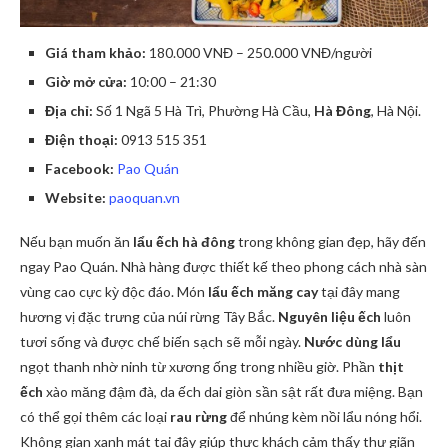
Giá tham khảo:
180.000 VNĐ – 250.000 VNĐ/người
Giờ mở cửa:
10:00 – 21:30
Địa chỉ:
Số 1 Ngã 5 Hà Trì, Phường Hà Cầu,
Hà Đông
, Hà Nội.
Điện thoại:
0913 515 351
Facebook:
Pao Quán
Website:
paoquan.vn
Nếu bạn muốn ăn
lẩu ếch hà đông
trong không gian đẹp, hãy đến
ngay Pao Quán. Nhà hàng được thiết kế theo phong cách nhà sàn
vùng cao cực kỳ độc đáo. Món
lẩu ếch măng cay
tại đây mang
hương vị đặc trưng của núi rừng Tây Bắc.
Nguyên liệu ếch
luôn
tươi sống và được chế biến sạch sẽ mỗi ngày.
Nước dùng lẩu
ngọt thanh nhờ ninh từ xương ống trong nhiều giờ. Phần
thịt
ếch
xào măng đậm đà, da ếch dai giòn sần sật rất đưa miệng. Bạn
có thể gọi thêm các loại
rau rừng
để nhúng kèm nồi lẩu nóng hổi.
Không gian xanh mát tại đây giúp thực khách cảm thấy thư giãn