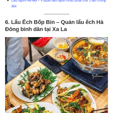
Lẩu ngon Hà Nội – 9 quán lẩu ngon nhất phải thử 1 lần trong
đời
6. Lẩu Ếch Bốp Bin – Quán lẩu ếch Hà
Đông bình dân tại Xa La