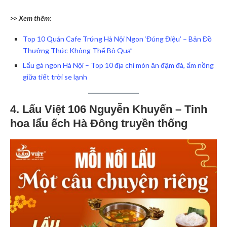
>> Xem thêm:
Top 10 Quán Cafe Trứng Hà Nội Ngon ‘Đúng Điệu’ – Bản Đồ
Thưởng Thức Không Thể Bỏ Qua”
Lẩu gà ngon Hà Nội – Top 10 địa chỉ món ăn đậm đà, ấm nồng
giữa tiết trời se lạnh
4. Lẩu Việt 106 Nguyễn Khuyến – Tinh
hoa lẩu ếch Hà Đông truyền thống