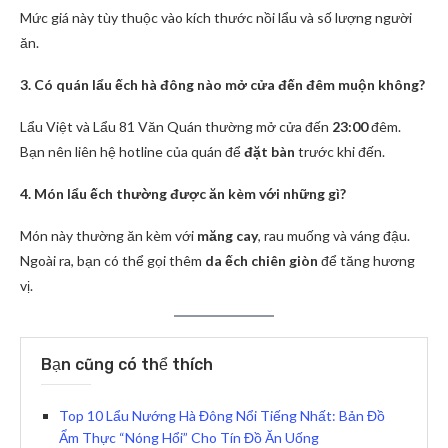
Mức giá này tùy thuộc vào kích thước nồi lẩu và số lượng người
ăn.
3. Có quán lẩu ếch hà đông nào mở cửa đến đêm muộn không?
Lẩu Việt và Lẩu 81 Văn Quán thường mở cửa đến
23:00
đêm.
Bạn nên liên hệ hotline của quán để
đặt bàn
trước khi đến.
4. Món lẩu ếch thường được ăn kèm với những gì?
Món này thường ăn kèm với
măng cay
, rau muống và váng đậu.
Ngoài ra, bạn có thể gọi thêm
da ếch chiên giòn
để tăng hương
vị.
Bạn cũng có thể thích
Top 10 Lẩu Nướng Hà Đông Nổi Tiếng Nhất: Bản Đồ
Ẩm Thực “Nóng Hổi” Cho Tín Đồ Ăn Uống