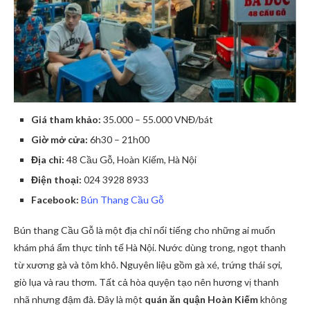
Giá tham khảo:
35.000 – 55.000 VNĐ/bát
Giờ mở cửa:
6h30 – 21h00
Địa chỉ:
48 Cầu Gỗ, Hoàn Kiếm, Hà Nội
Điện thoại:
024 3928 8933
Facebook:
Bún Thang Cầu Gỗ
Bún thang Cầu Gỗ là một địa chỉ nổi tiếng cho những ai muốn
khám phá ẩm thực tinh tế Hà Nội. Nước dùng trong, ngọt thanh
từ xương gà và tôm khô. Nguyên liệu gồm gà xé, trứng thái sợi,
giò lụa và rau thơm. Tất cả hòa quyện tạo nên hương vị thanh
nhã nhưng đậm đà. Đây là một
quán ăn quận Hoàn Kiếm
không