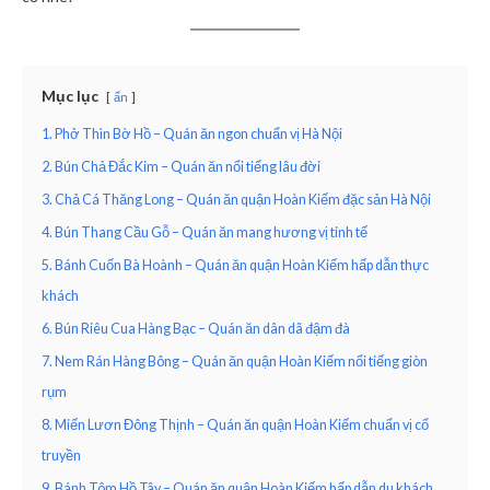
Mục lục
ẩn
1. Phở Thìn Bờ Hồ – Quán ăn ngon chuẩn vị Hà Nội
2. Bún Chả Đắc Kim – Quán ăn nổi tiếng lâu đời
3. Chả Cá Thăng Long – Quán ăn quận Hoàn Kiếm đặc sản Hà Nội
4. Bún Thang Cầu Gỗ – Quán ăn mang hương vị tinh tế
5. Bánh Cuốn Bà Hoành – Quán ăn quận Hoàn Kiếm hấp dẫn thực
khách
6. Bún Riêu Cua Hàng Bạc – Quán ăn dân dã đậm đà
7. Nem Rán Hàng Bông – Quán ăn quận Hoàn Kiếm nổi tiếng giòn
rụm
8. Miến Lươn Đông Thịnh – Quán ăn quận Hoàn Kiếm chuẩn vị cổ
truyền
9. Bánh Tôm Hồ Tây – Quán ăn quận Hoàn Kiếm hấp dẫn du khách