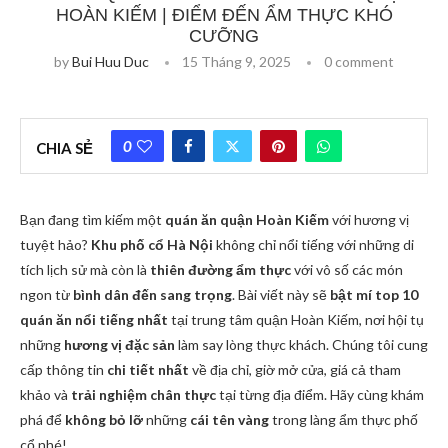
HOÀN KIẾM | ĐIỂM ĐẾN ẨM THỰC KHÓ
CƯỠNG
by
Bui Huu Duc
15 Tháng 9, 2025
0 comment
0
CHIA SẺ
Bạn đang tìm kiếm một
quán ăn quận Hoàn Kiếm
với hương vị
tuyệt hảo?
Khu phố cổ Hà Nội
không chỉ nổi tiếng với những di
tích lịch sử mà còn là
thiên đường ẩm thực
với vô số các món
ngon từ
bình dân đến sang trọng
. Bài viết này sẽ
bật mí top 10
quán ăn nổi tiếng nhất
tại trung tâm quận Hoàn Kiếm, nơi hội tụ
những
hương vị đặc sản
làm say lòng thực khách. Chúng tôi cung
cấp thông tin
chi tiết nhất
về địa chỉ, giờ mở cửa, giá cả tham
khảo và
trải nghiệm chân thực
tại từng địa điểm. Hãy cùng khám
phá để
không bỏ lỡ
những
cái tên vàng
trong làng ẩm thực phố
cổ nhé!