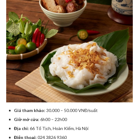
Giá tham khảo:
30.000 – 50.000 VNĐ/suất
Giờ mở cửa:
6h00 – 22h00
Địa chỉ:
66 Tố Tịch, Hoàn Kiếm, Hà Nội
Điện thoại:
024 3826 9360