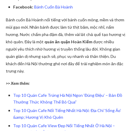
Facebook:
Bánh Cuốn Bà Hoành
Bánh cuốn Bà Hoành nổi tiếng với bánh cuốn mỏng, mềm và thơm
mùi gạo mới. Nhân bánh được làm từ thịt băm, mộc nhĩ, nấm
hương. Nước chấm pha đậm đà, thêm vài lát chả quế tạo hương vị
khó quên. Đây là một
quán ăn quận Hoàn Kiếm
được nhiều
người yêu thích nhờ hương vị truyền thống lâu đời. Không gian
quán giản dị nhưng sạch sẽ, phục vụ nhanh và thân thiện. Du
khách đến Hà Nội thường ghé nơi đây để trải nghiệm món ăn đặc
trưng này.
>> Xem thêm:
Top 10 Quán Cafe Trứng Hà Nội Ngon ‘Đúng Điệu’ – Bản Đồ
Thưởng Thức Không Thể Bỏ Qua”
Top 10 Quán Cafe Nổi Tiếng Nhất Hà Nội: Địa Chỉ ‘Sống Ảo’
&amp; Hương Vị Khó Quên
Top 10 Quán Cafe View Đẹp Nổi Tiếng Nhất Ở Hà Nội –