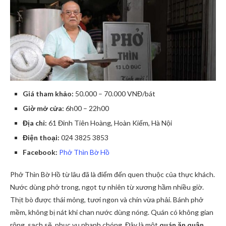
Giá tham khảo:
50.000 – 70.000 VNĐ/bát
Giờ mở cửa:
6h00 – 22h00
Địa chỉ:
61 Đinh Tiên Hoàng, Hoàn Kiếm, Hà Nội
Điện thoại:
024 3825 3853
Facebook:
Phở Thìn Bờ Hồ
Phở Thìn Bờ Hồ từ lâu đã là điểm đến quen thuộc của thực khách.
Nước dùng phở trong, ngọt tự nhiên từ xương hầm nhiều giờ.
Thịt bò được thái mỏng, tươi ngon và chín vừa phải. Bánh phở
mềm, không bị nát khi chan nước dùng nóng. Quán có không gian
rộng, sạch sẽ, phục vụ nhanh chóng. Đây là một
quán ăn quận