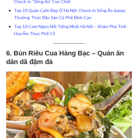
Check-in “Sống Ảo” Cực Chất
Top 10 Quán Cafe Đẹp Ở Hà Nội: Check-in Sống Ảo &amp;
Thưởng Thức Đặc Sản Cà Phê Đỉnh Cao
Top 10 Cơm Ngon Nổi Tiếng Nhất Hà Nội – Khám Phá Tinh
Hoa Ẩm Thực Phố Cổ
6. Bún Riêu Cua Hàng Bạc – Quán ăn
dân dã đậm đà