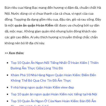
Bún riêu cua Hàng Bạc mang đến hương vị đậm đà, chuẩn chất Hà
Nội. Nước dùng có vị chua thanh của cà chua, vị ngọt của cua
đồng. Topping đa dạng gồm riêu cua, đậu rán, giò và rau sống. Đây
là một
quán ăn quận Hoàn Kiếm
rất được ưa chuộng bởi sự dân
dã, mộc mạc. Không gian quán nhỏ nhưng luôn đông khách vào
các giờ cao điểm. Ai yêu thích hương vị truyền thống chắc chắn
không nên bỏ lỡ địa chỉ này.
>> Xem thêm:
Top 10 Quán Ăn Ngon Nổi Tiếng Nhất Ở Hoàn Kiếm | Thiên
Đường Ẩm Thực Giữa Lòng Thủ Đô
Khám Phá 10 Nhà Hàng Ngon Quận Hoàn Kiếm: Điểm Đến
Không Thể Bỏ Qua Cho Tín Đồ Ẩm Thực
9 nhà hàng ngon quận Hoàn Kiếm view đẹp
Top 10 quán ăn ngon quận Hoàn Kiếm nức tiếng tại Hà Nội
Top 10 Quán Ăn Ngon Ở Cửa Nam Hoàn Kiếm: Bản Đồ Ẩm