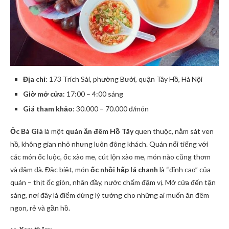
Địa chỉ
: 173 Trích Sài, phường Bưởi, quận Tây Hồ, Hà Nội
Giờ mở cửa
: 17:00 – 4:00 sáng
Giá tham khảo
: 30.000 – 70.000 đ/món
Ốc Bà Già
là một
quán ăn đêm Hồ Tây
quen thuộc, nằm sát ven
hồ, không gian nhỏ nhưng luôn đông khách. Quán nổi tiếng với
các món ốc luộc, ốc xào me, cút lộn xào me, món nào cũng thơm
và đậm đà. Đặc biệt, món
ốc nhồi hấp lá chanh
là “đỉnh cao” của
quán – thịt ốc giòn, nhân đầy, nước chấm đậm vị. Mở cửa đến tận
sáng, nơi đây là điểm dừng lý tưởng cho những ai muốn ăn đêm
ngon, rẻ và gần hồ.