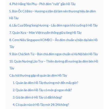
4. Phở Hằng Yên Phụ – Phở đêm “ruột” gần Hồ Tây
5. Bún Ốc Cô Béo – Hương vị dân dã làm nên thương hiệu ăn đêm
Hồ Tây
6. Lẩu Cua Đồng Song Hương – Lẩu đêm ngon khó cưỡng ở Hồ Tây
7. Quán Xưa – Món Việt truyền thống giữa lòng Hồ Tây
8. Cơm Niêu Singapore KOMBO – Ăn đêm chuẩn vị hiện đại bên Hồ
Tây
9. Bún Chả Sinh Từ – Bún chả đêm ngon chuẩn vị Hà Nội bên Hồ Tây
10. Quán Nướng Lão Trư – Thiên đường đồ nướng ăn đêm bên Hồ
Tây
Câu hỏi thường gặp về quán ăn đêm Hồ Tây
1. Quán ăn đêm Hồ Tây thường mở đến mấy giờ?
2. Quán ăn đêm Hồ Tây có món gì ngon nhất?
3. Giá ăn đêm ở Hồ Tây có đắt không?
4. Có quán nào ở Hồ Tây mở 24/24 không?