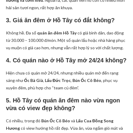
nướng và cơm niêu
. Ngoài ra, các quán ven hồ còn có nhiều món
hải sản tươi ngon, rất hợp ăn khuya.
3. Giá ăn đêm ở Hồ Tây có đắt không?
Không hề. Đa số
quán ăn đêm Hồ Tây
có giá bình dân, dao động
từ 30.000 – 100.000 đ/món. Một số quán lẩu hoặc nhà hàng phục
vụ muộn có giá cao hơn, nhưng vẫn rất hợp lý so với chất lượng.
4. Có quán nào ở Hồ Tây mở 24/24 không?
Hiện chưa có quán mở 24/24, nhưng nhiều quán mở đến rạng
sáng như
Ốc Bà Già
,
Lẩu Đức Trọc
,
Bún Ốc Cô Béo
, phục vụ
xuyên đêm, phù hợp cho “team cú đêm”.
5. Hồ Tây có quán ăn đêm nào vừa ngon
vừa có view đẹp không?
Có nhiều, trong đó
Bún Ốc Cô Béo
và
Lẩu Cua Đồng Song
Hương
có view hướng hồ rất đẹp. Vừa ăn, vừa ngắm gió mát và