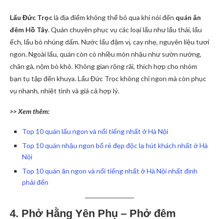
Lẩu Đức Trọc
là địa điểm không thể bỏ qua khi nói đến
quán ăn
đêm Hồ Tây
. Quán chuyên phục vụ các loại lẩu như lẩu thái, lẩu
ếch, lẩu bò nhúng dấm. Nước lẩu đậm vị, cay nhẹ, nguyên liệu tươi
ngon. Ngoài lẩu, quán còn có nhiều món nhậu như sườn nướng,
chân gà, nộm bò khô. Không gian rộng rãi, thích hợp cho nhóm
bạn tụ tập đến khuya. Lẩu Đức Trọc không chỉ ngon mà còn phục
vụ nhanh, nhiệt tình và giá cả hợp lý.
>> Xem thêm:
Top 10 quán lẩu ngon và nổi tiếng nhất ở Hà Nội
Top 10 quán nhậu ngon bổ rẻ đẹp độc lạ hút khách nhất ở Hà
Nội
Top 10 quán ăn ngon và nổi tiếng nhất ở Hà Nội nhất định
phải đến
4. Phở Hằng Yên Phụ – Phở đêm