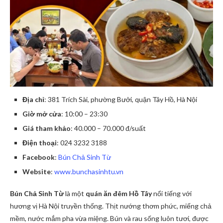
Địa chỉ
: 381 Trích Sài, phường Bưởi, quận Tây Hồ, Hà Nội
Giờ mở cửa
: 10:00 – 23:30
Giá tham khảo
: 40.000 – 70.000 đ/suất
Điện thoại
: 024 3232 3188
Facebook
:
Bún Chả Sinh Từ
Website
:
www.bunchasinhtu.vn
Bún Chả Sinh Từ
là một
quán ăn đêm Hồ Tây
nổi tiếng với
hương vị Hà Nội truyền thống. Thịt nướng thơm phức, miếng chả
mềm, nước mắm pha vừa miệng. Bún và rau sống luôn tươi, được