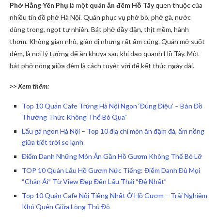
Phở Hằng Yên Phụ
là một
quán ăn đêm Hồ Tây
quen thuộc của
nhiều tín đồ phở Hà Nội. Quán phục vụ phở bò, phở gà, nước
dùng trong, ngọt tự nhiên. Bát phở đầy đặn, thịt mềm, hành
thơm. Không gian nhỏ, giản dị nhưng rất ấm cúng. Quán mở suốt
đêm, là nơi lý tưởng để ăn khuya sau khi dạo quanh Hồ Tây. Một
bát phở nóng giữa đêm là cách tuyệt vời để kết thúc ngày dài.
>> Xem thêm:
Top 10 Quán Cafe Trứng Hà Nội Ngon ‘Đúng Điệu’ – Bản Đồ
Thưởng Thức Không Thể Bỏ Qua”
Lẩu gà ngon Hà Nội – Top 10 địa chỉ món ăn đậm đà, ấm nồng
giữa tiết trời se lạnh
Điểm Danh Những Món Ăn Gần Hồ Gươm Không Thể Bỏ Lỡ
TOP 10 Quán Lẩu Hồ Gươm Nức Tiếng: Điểm Danh Đủ Mọi
“Chân Ái” Từ View Đẹp Đến Lẩu Thái “Đệ Nhất”
Top 10 Quán Cafe Nổi Tiếng Nhất Ở Hồ Gươm – Trải Nghiệm
Khó Quên Giữa Lòng Thủ Đô