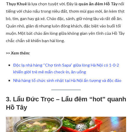
Thụy Khuê
là lựa chọn tuyệt vời. Đây là
quán ăn đêm Hồ Tây
nổi
tiếng với cháo nấu trong niêu đất, thơm mùi gạo mới, ăn kèm thịt
bò, tim, gan hay gà xé. Cháo đặc, sánh, giữ nóng lâu và rất dễ ăn.
Quán nhỏ, giản dị nhưng luôn đông khách, đặc biệt vào buổi tối
muộn. Một bát cháo ấm lòng giữa không gian yên tĩnh của Hồ Tây
chắc chắn sẽ khiến bạn hài lòng.
>> Xem thêm:
Độc lạ nhà hàng “Chợ tình Sapa” giữa lòng Hà Nội có 1-0-2
khiến giới trẻ mê mẩn check-in, ăn uống
Nhà hàng tổ chức sinh nhật tại Hà Nội ấn tượng và độc đáo
3. Lẩu Đức Trọc – Lẩu đêm “hot” quanh
Hồ Tây