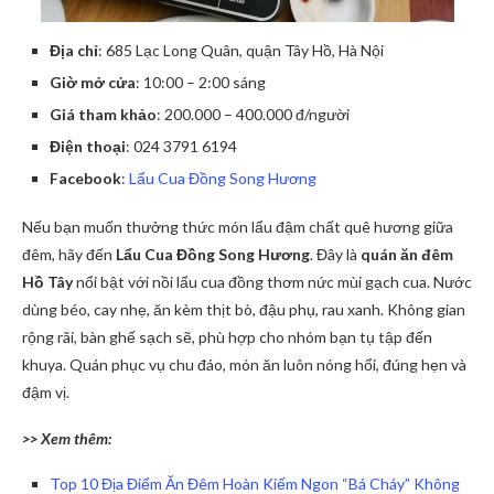
Địa chỉ
: 685 Lạc Long Quân, quận Tây Hồ, Hà Nội
Giờ mở cửa
: 10:00 – 2:00 sáng
Giá tham khảo
: 200.000 – 400.000 đ/người
Điện thoại
: 024 3791 6194
Facebook
:
Lẩu Cua Đồng Song Hương
Nếu bạn muốn thưởng thức món lẩu đậm chất quê hương giữa
đêm, hãy đến
Lẩu Cua Đồng Song Hương
. Đây là
quán ăn đêm
Hồ Tây
nổi bật với nồi lẩu cua đồng thơm nức mùi gạch cua. Nước
dùng béo, cay nhẹ, ăn kèm thịt bò, đậu phụ, rau xanh. Không gian
rộng rãi, bàn ghế sạch sẽ, phù hợp cho nhóm bạn tụ tập đến
khuya. Quán phục vụ chu đáo, món ăn luôn nóng hổi, đúng hẹn và
đậm vị.
>> Xem thêm:
Top 10 Địa Điểm Ăn Đêm Hoàn Kiếm Ngon “Bá Cháy” Không