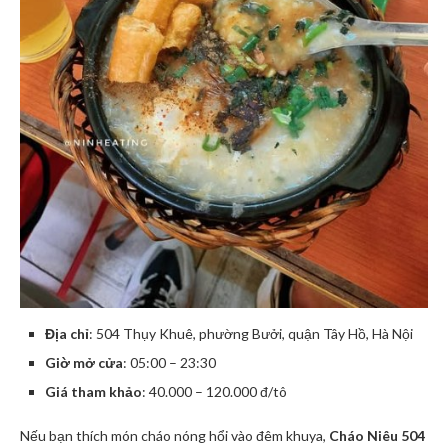
Địa chỉ
: 504 Thụy Khuê, phường Bưởi, quận Tây Hồ, Hà Nội
Giờ mở cửa
: 05:00 – 23:30
Giá tham khảo
: 40.000 – 120.000 đ/tô
Nếu bạn thích món cháo nóng hổi vào đêm khuya,
Cháo Niêu 504