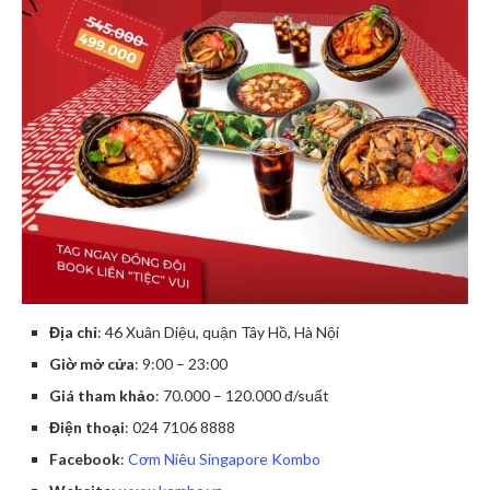
Địa chỉ
: 46 Xuân Diệu, quận Tây Hồ, Hà Nội
Giờ mở cửa
: 9:00 – 23:00
Giá tham khảo
: 70.000 – 120.000 đ/suất
Điện thoại
: 024 7106 8888
Facebook
:
Cơm Niêu Singapore Kombo