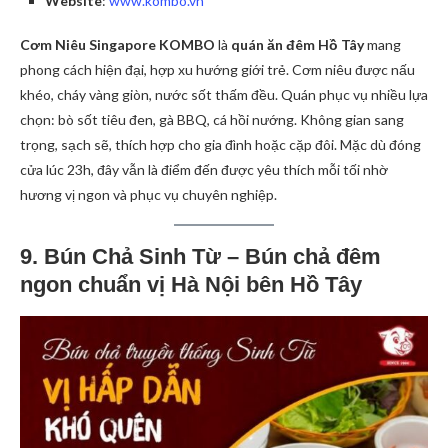
Website
:
www.kombo.vn
Cơm Niêu Singapore KOMBO
là
quán ăn đêm Hồ Tây
mang
phong cách hiện đại, hợp xu hướng giới trẻ. Cơm niêu được nấu
khéo, cháy vàng giòn, nước sốt thấm đều. Quán phục vụ nhiều lựa
chọn: bò sốt tiêu đen, gà BBQ, cá hồi nướng. Không gian sang
trọng, sạch sẽ, thích hợp cho gia đình hoặc cặp đôi. Mặc dù đóng
cửa lúc 23h, đây vẫn là điểm đến được yêu thích mỗi tối nhờ
hương vị ngon và phục vụ chuyên nghiệp.
9. Bún Chả Sinh Từ – Bún chả đêm
ngon chuẩn vị Hà Nội bên Hồ Tây