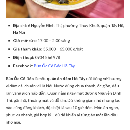
Địa chỉ
: 6 Nguyễn Đình Thi, phường Thụy Khuê, quận Tây Hồ,
Hà Nội
Giờ mở cửa
: 17:00 – 2:00 sáng
Giá tham khảo
: 35.000 – 65.000 đ/bát
Điện thoại
: 0934 866 978
Facebook
:
Bún Ốc Cô Béo Hồ Tây
Bún Ốc Cô Béo
là một
quán ăn đêm Hồ Tây
nổi tiếng với hương
vị đậm đà, chuẩn vị Hà Nội. Nước dùng chua thanh, ốc giòn, đậu
rán vàng giòn hấp dẫn. Quán nằm ngay mặt đường Nguyễn Đình
Thi, gần hồ, thoáng mát và dễ tìm. Dù không gian nhỏ nhưng lúc
nào cũng đông khách, đặc biệt là sau 10 giờ đêm. Món ăn ngon,
phục vụ nhanh, giá hợp lý – đủ để khiến ai từng ăn một lần đều
nhớ mãi.