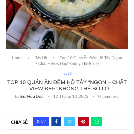
Home
Tây Hồ
Top 10 Quán Ăn Đêm Hồ Tây “Ngon
– Chất – View Đẹp” Không Thể Bỏ Lỡ
Tây Hồ
TOP 10 QUÁN ĂN ĐÊM HỒ TÂY “NGON – CHẤT
– VIEW ĐẸP” KHÔNG THỂ BỎ LỠ
by
Bui Huu Duc
12 Tháng 10, 2025
0 comment
0
CHIA SẺ