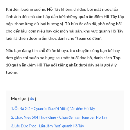
Khi đêm buông xuống,
Hồ Tây
không chỉ đẹp bởi mặt nước lấp
lánh ánh đèn mà còn hấp dẫn bởi những
quán ăn đêm Hồ Tây
tấp
nập, thơm lừng đủ loại hương vị. Từ bún ốc dân dã, phở nóng hổi
cho đến lẩu, cơm niêu hay các món hải sản, khu vực quanh Hồ Tây
luôn là thiên đường ẩm thực dành cho “team cú đêm”.
Nếu bạn đang tìm chỗ để ăn khuya, trò chuyện cùng bạn bè hay
đơn giản chỉ muốn no bụng sau một buổi dạo hồ, danh sách
Top
10 quán ăn đêm Hồ Tây nổi tiếng nhất
dưới đây sẽ là gợi ý lý
tưởng.
Mục lục
ẩn
1. Ốc Bà Già – Quán ốc lâu đời “đổ bộ” ăn đêm Hồ Tây
2. Cháo Niêu 504 Thụy Khuê – Cháo đêm ấm lòng bên Hồ Tây
3. Lẩu Đức Trọc – Lẩu đêm “hot” quanh Hồ Tây