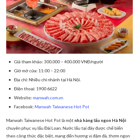
Giá tham khảo: 300.000 – 400.000 VNĐ/người
Giờ mở cửa: 11:00 – 22:00
Địa chỉ: Nhiều chi nhánh tại Hà Nội.
Điện thoại: 1900 6622
Website:
manwah.com.vn
Facebook:
Manwah Taiwanese Hot Pot
Manwah Taiwanese Hot Pot là một
nhà hàng lẩu ngon Hà Nội
chuyên phục vụ lẩu Đài Loan. Nước lẩu tại đây được chế biến
theo công thức đặc biệt, mang đến hương vị đậm đà, thơm ngon