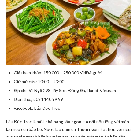
Giá tham khảo: 150.000 – 250.000 VNĐ/người
Giờ mở cửa: 10:00 – 23:00
Địa chỉ: 61 Ngõ 298 Tây Sơn, Đống Đa, Hanoi, Vietnam
Điện thoại: 094 140 99 99
Facebook: Lẩu Đức Trọc
Lẩu Đức Trọc là một
nhà hàng lẩu ngon Hà nội
nổi tiếng với món
lẩu riêu cua bắp bò. Nước lẩu đậm đà, thơm ngon, kết hợp với riêu
cua tươi ngọt và bắp bò mềm tan, tạo nên một món ăn hấp dẫn