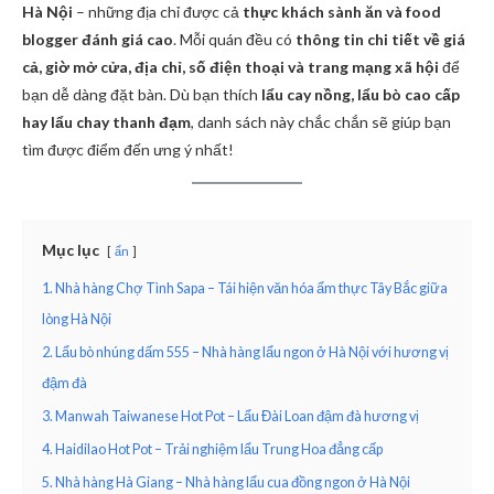
Hà Nội
– những địa chỉ được cả
thực khách sành ăn và food
blogger đánh giá cao
. Mỗi quán đều có
thông tin chi tiết về giá
cả, giờ mở cửa, địa chỉ, số điện thoại và trang mạng xã hội
để
bạn dễ dàng đặt bàn. Dù bạn thích
lẩu cay nồng, lẩu bò cao cấp
hay lẩu chay thanh đạm
, danh sách này chắc chắn sẽ giúp bạn
tìm được điểm đến ưng ý nhất!
Mục lục
ẩn
1. Nhà hàng Chợ Tình Sapa – Tái hiện văn hóa ẩm thực Tây Bắc giữa
lòng Hà Nội
2. Lẩu bò nhúng dấm 555 – Nhà hàng lẩu ngon ở Hà Nội với hương vị
đậm đà
3. Manwah Taiwanese Hot Pot – Lẩu Đài Loan đậm đà hương vị
4. Haidilao Hot Pot – Trải nghiệm lẩu Trung Hoa đẳng cấp
5. Nhà hàng Hà Giang – Nhà hàng lẩu cua đồng ngon ở Hà Nội