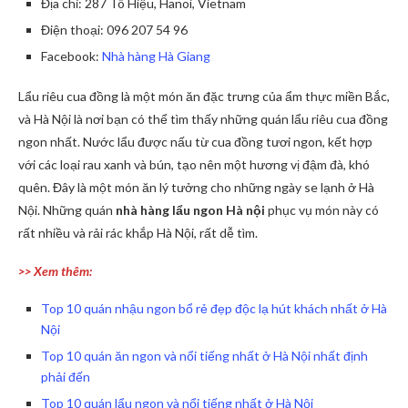
Địa chỉ: 287 Tô Hiệu, Hanoi, Vietnam
Điện thoại: 096 207 54 96
Facebook:
Nhà hàng Hà Giang
Lẩu riêu cua đồng là một món ăn đặc trưng của ẩm thực miền Bắc,
và Hà Nội là nơi bạn có thể tìm thấy những quán lẩu riêu cua đồng
ngon nhất. Nước lẩu được nấu từ cua đồng tươi ngon, kết hợp
với các loại rau xanh và bún, tạo nên một hương vị đậm đà, khó
quên. Đây là một món ăn lý tưởng cho những ngày se lạnh ở Hà
Nội. Những quán
nhà hàng lẩu ngon Hà nội
phục vụ món này có
rất nhiều và rải rác khắp Hà Nội, rất dễ tìm.
>> Xem thêm:
Top 10 quán nhậu ngon bổ rẻ đẹp độc lạ hút khách nhất ở Hà
Nội
Top 10 quán ăn ngon và nổi tiếng nhất ở Hà Nội nhất định
phải đến
Top 10 quán lẩu ngon và nổi tiếng nhất ở Hà Nội