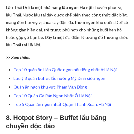
Lẩu Thái Deli là một
nhà hàng lẩu ngon Hà nội
chuyên phục vụ
lẩu Thái. Nước lẩu tại đây được chế biến theo công thức đặc biệt,
mang đến hương vị chua cay đậm đà, thơm ngon khó quên. Deli có
không gian hiện đại, trẻ trung, phù hợp cho những buổi hẹn hò
hoặc gặp gỡ bạn bè. Đây là một địa điểm lý tưởng để thưởng thức
lẩu Thái tại Hà Nội.
>> Xem thêm:
Top 10 quán ăn Hàn Quốc ngon nổi tiếng nhất ở Hà Nội
Lưu ý 8 quán buffet lẩu nướng Mỹ Đình siêu ngon
Quán ăn ngon khu vực Phạm Văn Đồng
Top 10 Quán Gà Rán Ngon Nhất Ở Hà Nội
Top 5 Quán ăn ngon nhất Quận Thanh Xuân, Hà Nội
8. Hotpot Story – Buffet lẩu băng
chuyền độc đáo