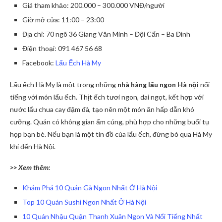
Giá tham khảo: 200.000 – 300.000 VNĐ/người
Giờ mở cửa: 11:00 – 23:00
Địa chỉ: 70 ngõ 36 Giang Văn Minh – Đội Cấn – Ba Đình
Điện thoại: 091 467 56 68
Facebook:
Lẩu Ếch Hà My
Lẩu ếch Hà My là một trong những
nhà hàng lẩu ngon Hà nội
nổi
tiếng với món lẩu ếch. Thịt ếch tươi ngon, dai ngọt, kết hợp với
nước lẩu chua cay đậm đà, tạo nên một món ăn hấp dẫn khó
cưỡng. Quán có không gian ấm cúng, phù hợp cho những buổi tụ
họp bạn bè. Nếu bạn là một tín đồ của lẩu ếch, đừng bỏ qua Hà My
khi đến Hà Nội.
>> Xem thêm:
Khám Phá 10 Quán Gà Ngon Nhất Ở Hà Nội
Top 10 Quán Sushi Ngon Nhất Ở Hà Nội
10 Quán Nhậu Quận Thanh Xuân Ngon Và Nổi Tiếng Nhất