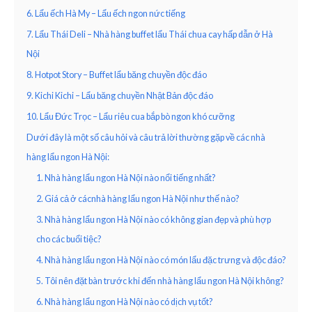
6. Lẩu ếch Hà My – Lẩu ếch ngon nức tiếng
7. Lẩu Thái Deli – Nhà hàng buffet lẩu Thái chua cay hấp dẫn ở Hà
Nội
8. Hotpot Story – Buffet lẩu băng chuyền độc đáo
9. Kichi Kichi – Lẩu băng chuyền Nhật Bản độc đáo
10. Lẩu Đức Trọc – Lẩu riêu cua bắp bò ngon khó cưỡng
Dưới đây là một số câu hỏi và câu trả lời thường gặp về các nhà
hàng lẩu ngon Hà Nội:
1. Nhà hàng lẩu ngon Hà Nội nào nổi tiếng nhất?
2. Giá cả ở cácnhà hàng lẩu ngon Hà Nội như thế nào?
3. Nhà hàng lẩu ngon Hà Nội nào có không gian đẹp và phù hợp
cho các buổi tiệc?
4. Nhà hàng lẩu ngon Hà Nội nào có món lẩu đặc trưng và độc đáo?
5. Tôi nên đặt bàn trước khi đến nhà hàng lẩu ngon Hà Nội không?
6. Nhà hàng lẩu ngon Hà Nội nào có dịch vụ tốt?