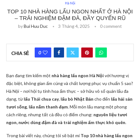
Hà Nội
TOP 10 NHÀ HÀNG LẨU NGON NHẤT Ở HÀ NỘI
– TRẢI NGHIỆM ĐẬM ĐÀ, ĐẦY QUYẾN RŨ
by
Bui Huu Duc
3 Tháng 4, 2025
0 comment
0
CHIA SẺ
Bạn đang tìm kiếm một
nhà hàng lẩu ngon Hà Nội
với hương vị
đặc biệt, không gian ấm cúng và chất lượng phục vụ chuẩn 5 sao?
Hà Nội – nơi hội tụ tinh hoa ẩm thực – sở hữu vô số quán lẩu đa
dạng, từ
lẩu Thái chua cay
,
lẩu bò Nhật Bản
cho đến
lẩu hải sản
tươi sống
,
lẩu nấm thanh đạm
. Mỗi món lẩu mang một phong
cách riêng, nhưng tất cả đều có điểm chung:
nguyên liệu tươi
ngon, nước dùng đậm đà và trải nghiệm ẩm thực khó quên
.
Trong bài viết này, chúng tôi sẽ bật mí
Top 10
nhà hàng lẩu ngon