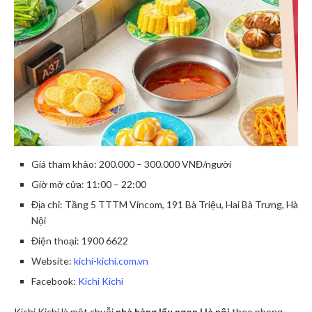
Giá tham khảo: 200.000 – 300.000 VNĐ/người
Giờ mở cửa: 11:00 – 22:00
Địa chỉ: Tầng 5 TTTM Vincom, 191 Bà Triệu, Hai Bà Trưng, Hà
Nội
Điện thoại: 1900 6622
Website:
kichi-kichi.com.vn
Facebook:
Kichi Kichi
Kichi Kichi là một chuỗi
nhà hàng lẩu ngon Hà nội
theo phong