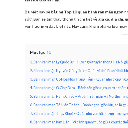
Bài viết này sẽ
bật mí Top 10 quán bánh rán mặn ngon n
sốt”. Bạn sẽ tìm thấy thông tin chi tiết về
giá cả, địa chỉ,
vẹn hương vị đặc biệt này. Hãy cùng khám phá và lưu ngay
Mục lục
ẩn
1. Bánh rán mặn Lý Quốc Sư – Hương vị truyền thống Hà Nội gi
2. Bánh rán mặn Nguyễn Công Trứ – Quán vỉa hè lâu đời hút k
3. Bánh rán mặn Cô Hòa Ngõ Tràng Tiền – Quán nhỏ trong ngõ
4. Bánh rán mặn Ô Chợ Dừa – Bánh rán giòn rụm, nước chấm 
5. Bánh rán mặn Hàng Chiếu – Vị bánh rán mặn Hà Nội thơm nứ
6. Bánh rán mặn Tô Hiến Thành – Bánh ngon, giòn lâu, ăn là gh
7. Bánh rán mặn Thụy Khuê – Quán nhỏ ven hồ nhưng hương v
8. Bánh rán mặn Kim Liên – Vị bánh quen thuộc giữa khu tập thể