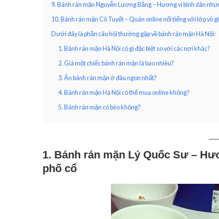
9. Bánh rán mặn Nguyễn Lương Bằng – Hương vị bình dân như
10. Bánh rán mặn Cô Tuyết – Quán online nổi tiếng với lớp vỏ 
Dưới đây là phần câu hỏi thường gặp về bánh rán mặn Hà Nội:
1. Bánh rán mặn Hà Nội có gì đặc biệt so với các nơi khác?
2. Giá một chiếc bánh rán mặn là bao nhiêu?
3. Ăn bánh rán mặn ở đâu ngon nhất?
4. Bánh rán mặn Hà Nội có thể mua online không?
5. Bánh rán mặn có béo không?
1. Bánh rán mặn Lý Quốc Sư – Hươ
phố cổ