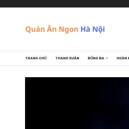
TRANG CHỦ
THANH XUÂN
ĐỐNG ĐA
HOÀN 