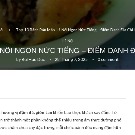
ội
Top 10 Bánh Rán Mặn Hà Nội Ngon Nức Tiếng – Điểm Danh Địa Chỉ
Hà Nội
 NỘI NGON NỨC TIẾNG – ĐIỂM DANH Đ
by
Bui Huu Duc
28 Tháng 7, 2025
0 comment
a hương vị
đậm đà, giòn tan
khiến bao thực khách say đắm. Từ
ặn
trở thành một phần không thể thiếu trong ẩm thực đường phố
 nước chấm chua cay đặc trưng, mỗi chiếc bánh đều mang đậm
hồn