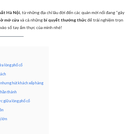
hất Hà Nội
, từ những địa chỉ lâu đời đến các quán mới nổi đang “gây
 giờ mở cửa
và cả những
bí quyết thưởng thức
để trải nghiệm trọn
 vào sổ tay ẩm thực của mình nhé!
ữa lòng phố cổ
hách
 nhưng hút khách xếp hàng
thần thánh
c giữa lòng phố cổ
iền
ị lớn