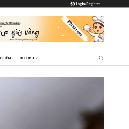
Login/Register
Ừ LIÊM
DU LỊCH