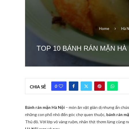
Home
Hà N
TOP 10 BÁNH RÁN MẶN HÀ
0
CHIA SẺ
Bánh rán mặn Hà Nội
– món ăn vặt giản dị nhưng ẩn chứ
những con phố nhỏ đến góc chợ quen thuộc,
bánh rán m
Thủ đô. Với lớp vỏ vàng ruộm, nhân thịt thơm lừng cùng
Hà Nội xưa và nay
.