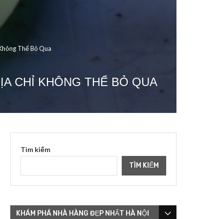
 Không Thể Bỏ Qua
ỊA CHỈ KHÔNG THỂ BỎ QUA
Tìm kiếm
TÌM KIẾM
KHÁM PHÁ NHÀ HÀNG ĐẸP NHẤT HÀ NỘI