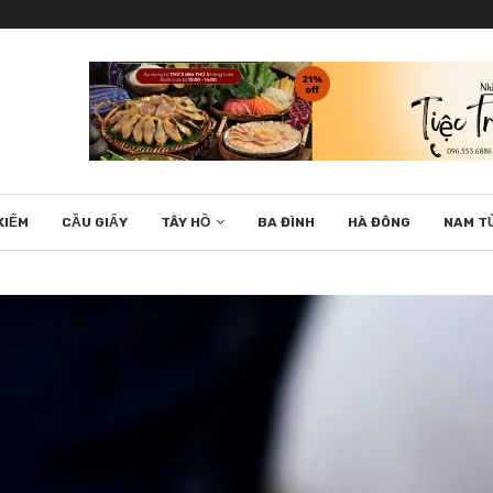
KIẾM
CẦU GIẤY
TÂY HỒ
BA ĐÌNH
HÀ ĐÔNG
NAM T