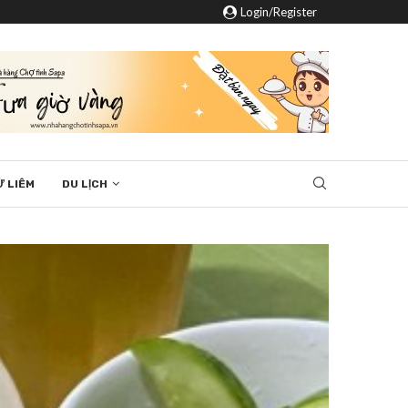
Login/Register
Ừ LIÊM
DU LỊCH