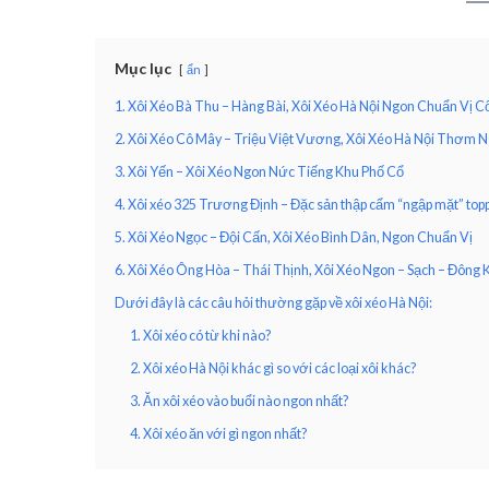
Mục lục
ẩn
1. Xôi Xéo Bà Thu – Hàng Bài, Xôi Xéo Hà Nội Ngon Chuẩn Vị C
2. Xôi Xéo Cô Mây – Triệu Việt Vương, Xôi Xéo Hà Nội Thơm 
3. Xôi Yến – Xôi Xéo Ngon Nức Tiếng Khu Phố Cổ
4. Xôi xéo 325 Trương Định – Đặc sản thập cẩm “ngập mặt” top
5. Xôi Xéo Ngọc – Đội Cấn, Xôi Xéo Bình Dân, Ngon Chuẩn Vị
6. Xôi Xéo Ông Hòa – Thái Thịnh, Xôi Xéo Ngon – Sạch – Đông
Dưới đây là các câu hỏi thường gặp về xôi xéo Hà Nội:
1. Xôi xéo có từ khi nào?
2. Xôi xéo Hà Nội khác gì so với các loại xôi khác?
3. Ăn xôi xéo vào buổi nào ngon nhất?
4. Xôi xéo ăn với gì ngon nhất?