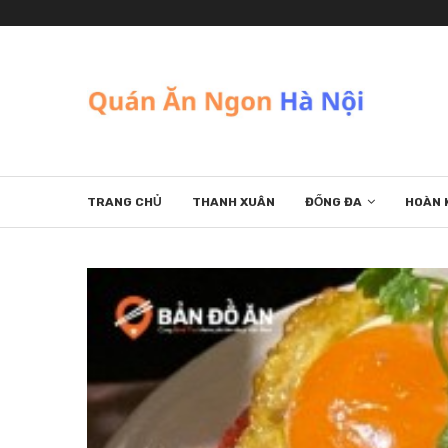
TRANG CHỦ
THANH XUÂN
ĐỐNG ĐA
HOÀN 