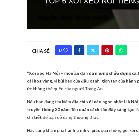
TOP 6 XÔI XÉO NỔI TIẾN
0
CHIA SẺ
“Xôi xéo Hà Nội – món ăn dân dã nhưng chứa đựng cả t
cái hoa vàng
, vị bùi béo của
đậu xanh
, giòn tan của
hành p
ức không thể quên của người Tràng An.
Nếu bạn đang tìm kiếm
địa chỉ xôi xéo ngon nhất Hà Nội
truyền thống 30 năm
đến
quán cách tân đầy sáng tạo
. 
chi tiết
để bạn dễ dàng thưởng thức.
Hãy cùng khám phá
hành trình vị giác
qua những gói xôi
d