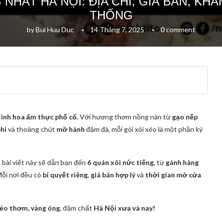
G NHẤT HÀ NỘI: ĐỊA CHỈ, GIÁ BÁN, K
THỐNG
by
Bui Huu Duc
14 Tháng 7, 2025
0 comment
inh hoa ẩm thực phố cổ.
Với hương thơm nồng nàn từ
gạo nếp
hi
và thoảng chút
mỡ hành
đậm đà, mỗi gói xôi xéo là một phần ký
, bài viết này sẽ dẫn bạn đến
6 quán xôi nức tiếng
, từ
gánh hàng
Mỗi nơi đều có
bí quyết riêng
,
giá bán hợp lý
và
thời gian mở cửa
ẻo thơm, vàng óng
, đậm chất
Hà Nội xưa và nay!