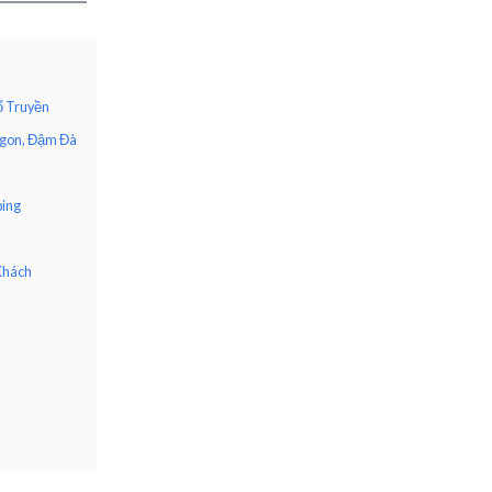
ổ Truyền
Ngon, Đậm Đà
ping
 Khách