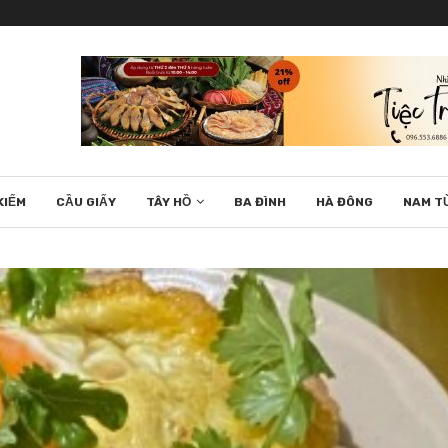
KIẾM
CẦU GIẤY
TÂY HỒ
BA ĐÌNH
HÀ ĐÔNG
NAM T