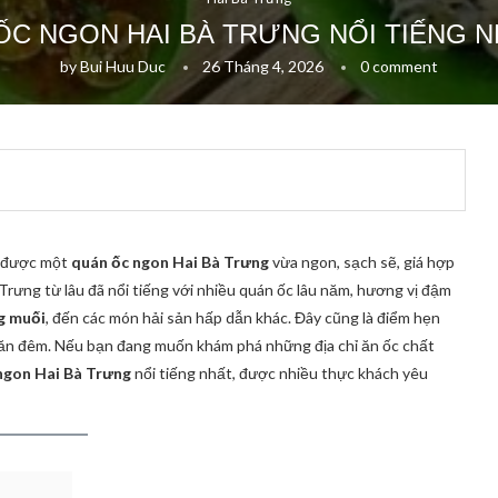
ỐC NGON HAI BÀ TRƯNG NỔI TIẾNG N
by
Bui Huu Duc
26 Tháng 4, 2026
0 comment
ìm được một
quán ốc ngon Hai Bà Trưng
vừa ngon, sạch sẽ, giá hợp
 Trưng từ lâu đã nổi tiếng với nhiều quán ốc lâu năm, hương vị đậm
g muối
, đến các món hải sản hấp dẫn khác. Đây cũng là điểm hẹn
ê ăn đêm. Nếu bạn đang muốn khám phá những địa chỉ ăn ốc chất
ngon Hai Bà Trưng
nổi tiếng nhất, được nhiều thực khách yêu