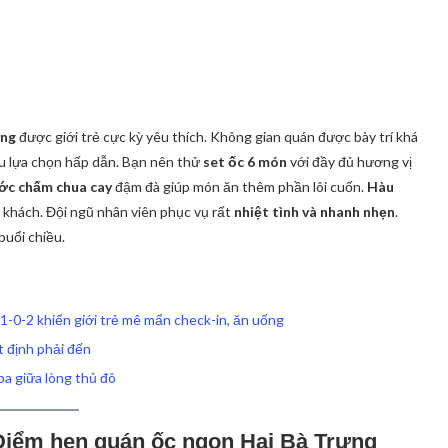
ưng
được giới trẻ cực kỳ yêu thích. Không gian quán được bày trí khá
ều lựa chọn hấp dẫn. Bạn nên thử
set ốc 6 món
với đầy đủ hương vị
c chấm chua cay
đậm đà giúp món ăn thêm phần lôi cuốn.
Hàu
 khách. Đội ngũ nhân viên phục vụ rất
nhiệt tình và nhanh nhẹn
.
buổi chiều.
 1-0-2 khiến giới trẻ mê mẩn check-in, ăn uống
t định phải đến
a giữa lòng thủ đô
 Điểm hẹn quán ốc ngon Hai Bà Trưng