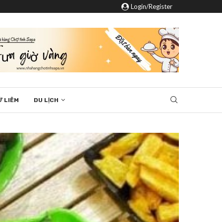
Login/Register
Ừ LIÊM
DU LỊCH