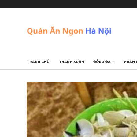
TRANG CHỦ
THANH XUÂN
ĐỐNG ĐA
HOÀN 