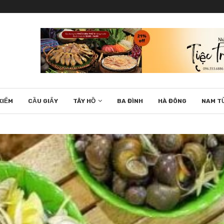
KIẾM
CẦU GIẤY
TÂY HỒ
BA ĐÌNH
HÀ ĐÔNG
NAM T