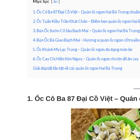
Mục lục
ẩn
1. Ốc Cô Ba 87 Đại Cồ Việt – Quán ốc ngon Hai Bà Trưng chuẩn 
2. Ốc Tuấn Kiều Trần Khát Chân – Điểm hẹn quán ốc ngon Hai
3. Bún Ốc Sườn Cô Sáu Bạch Mai – Quán ốc ngon Hai Bà Trưng 
4. Bún Ốc Bà Giao Bạch Mai – Hương vị quán ốc ngon cổ truyền
5. Ốc Khánh My Lạc Trung – Quán ốc ngon đa dạng món ăn
6. Ốc Cay Chị Hiền Kim Ngưu – Quán ốc ngon cho tín đồ ăn cay
Giải đáp tất tần tật về các quán ốc ngon Hai Bà Trưng
1. Ốc Cô Ba 87 Đại Cồ Việt – Quán