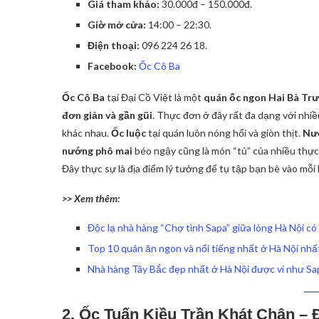
Giá tham khảo:
30.000đ – 150.000đ.
Giờ mở cửa:
14:00 – 22:30.
Điện thoại:
096 224 26 18.
Facebook:
Ốc Cô Ba
Ốc Cô Ba
tại Đại Cồ Việt là một
quán ốc ngon Hai Bà Tr
đơn giản và gần gũi
. Thực đơn ở đây rất đa dạng với nhi
khác nhau.
Ốc luộc
tại quán luôn nóng hổi và giòn thịt.
Nướ
nướng phô mai
béo ngậy cũng là món “tủ” của nhiều thực
Đây thực sự là địa điểm lý tưởng để tụ tập bạn bè vào mỗi 
>> Xem thêm:
Độc lạ nhà hàng “Chợ tình Sapa” giữa lòng Hà Nội có
Top 10 quán ăn ngon và nổi tiếng nhất ở Hà Nội nhấ
Nhà hàng Tây Bắc đẹp nhất ở Hà Nội được ví như Sap
2. Ốc Tuấn Kiều Trần Khát Chân –