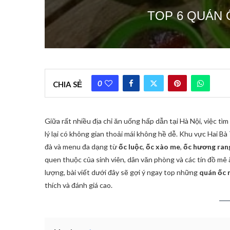
TOP 6 QUÁN 
0
CHIA SẺ
Giữa rất nhiều địa chỉ ăn uống hấp dẫn tại Hà Nội, việc t
lý lại có không gian thoải mái không hề dễ. Khu vực Hai Bà
đà và menu đa dạng từ
ốc luộc
,
ốc xào me
,
ốc hương ran
quen thuộc của sinh viên, dân văn phòng và các tín đồ m
lượng, bài viết dưới đây sẽ gợi ý ngay top những
quán ốc 
thích và đánh giá cao.