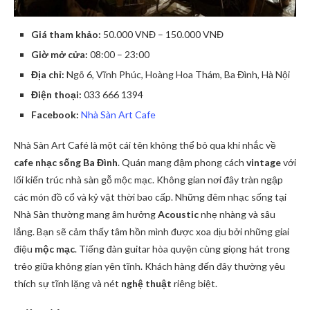
Giá tham khảo:
50.000 VNĐ – 150.000 VNĐ
Giờ mở cửa:
08:00 – 23:00
Địa chỉ:
Ngõ 6, Vĩnh Phúc, Hoàng Hoa Thám, Ba Đình, Hà Nội
Điện thoại:
033 666 1394
Facebook:
Nhà Sàn Art Cafe
Nhà Sàn Art Café là một cái tên không thể bỏ qua khi nhắc về
cafe nhạc sống Ba Đình
. Quán mang đậm phong cách
vintage
với
lối kiến trúc nhà sàn gỗ mộc mạc. Không gian nơi đây tràn ngập
các món đồ cổ và kỷ vật thời bao cấp. Những đêm nhạc sống tại
Nhà Sàn thường mang âm hưởng
Acoustic
nhẹ nhàng và sâu
lắng. Bạn sẽ cảm thấy tâm hồn mình được xoa dịu bởi những giai
điệu
mộc mạc
. Tiếng đàn guitar hòa quyện cùng giọng hát trong
trẻo giữa không gian yên tĩnh. Khách hàng đến đây thường yêu
thích sự tĩnh lặng và nét
nghệ thuật
riêng biệt.