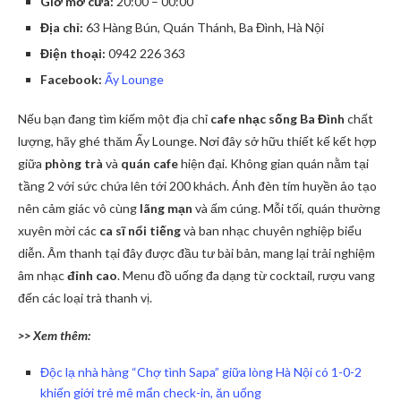
Giờ mở cửa:
20:00 – 00:00
Địa chỉ:
63 Hàng Bún, Quán Thánh, Ba Đình, Hà Nội
Điện thoại:
0942 226 363
Facebook:
Ấy Lounge
Nếu bạn đang tìm kiếm một địa chỉ
cafe nhạc sống Ba Đình
chất
lượng, hãy ghé thăm Ấy Lounge. Nơi đây sở hữu thiết kế kết hợp
giữa
phòng trà
và
quán cafe
hiện đại. Không gian quán nằm tại
tầng 2 với sức chứa lên tới 200 khách. Ánh đèn tím huyền ảo tạo
nên cảm giác vô cùng
lãng mạn
và ấm cúng. Mỗi tối, quán thường
xuyên mời các
ca sĩ nổi tiếng
và ban nhạc chuyên nghiệp biểu
diễn. Âm thanh tại đây được đầu tư bài bản, mang lại trải nghiệm
âm nhạc
đỉnh cao
. Menu đồ uống đa dạng từ cocktail, rượu vang
đến các loại trà thanh vị.
>> Xem thêm:
Độc lạ nhà hàng “Chợ tình Sapa” giữa lòng Hà Nội có 1-0-2
khiến giới trẻ mê mẩn check-in, ăn uống