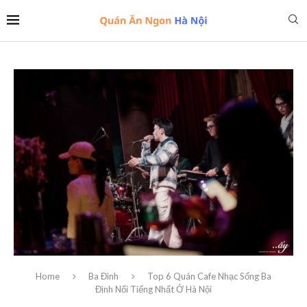
Home
Ba Đình
Top 6 Quán Cafe Nhạc Sống Ba
Đình Nổi Tiếng Nhất Ở Hà Nội