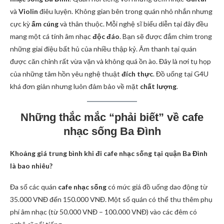
và
Violin
điêu luyện. Không gian bên trong quán nhỏ nhắn nhưng
cực kỳ
ấm cúng
và thân thuộc. Mỗi nghệ sĩ biểu diễn tại đây đều
mang một cá tính âm nhạc
độc đáo
. Bạn sẽ được đắm chìm trong
những giai điệu bất hủ của nhiều thập kỷ. Âm thanh tại quán
được căn chỉnh rất vừa vặn và không quá ồn ào. Đây là nơi tụ họp
của những tâm hồn yêu nghệ thuật
đích thực
. Đồ uống tại G4U
khá đơn giản nhưng luôn đảm bảo về mặt
chất lượng
.
Những thắc mắc “phải biết” về cafe
nhạc sống Ba Đình
Khoảng giá trung bình khi đi cafe nhạc sống tại quận Ba Đình
là bao nhiêu?
Đa số các quán
cafe nhạc sống
có mức giá đồ uống dao động từ
35.000 VNĐ đến 150.000 VNĐ. Một số quán có thể thu thêm phụ
phí âm nhạc (từ 50.000 VNĐ – 100.000 VNĐ) vào các đêm có