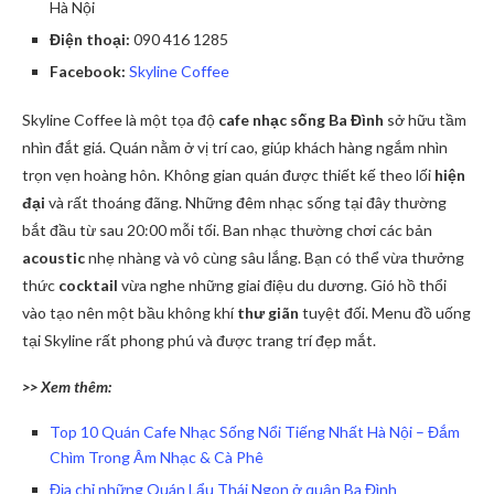
Hà Nội
Điện thoại:
090 416 1285
Facebook:
Skyline Coffee
Skyline Coffee là một tọa độ
cafe nhạc sống Ba Đình
sở hữu tầm
nhìn đắt giá. Quán nằm ở vị trí cao, giúp khách hàng ngắm nhìn
trọn vẹn hoàng hôn. Không gian quán được thiết kế theo lối
hiện
đại
và rất thoáng đãng. Những đêm nhạc sống tại đây thường
bắt đầu từ sau 20:00 mỗi tối. Ban nhạc thường chơi các bản
acoustic
nhẹ nhàng và vô cùng sâu lắng. Bạn có thể vừa thưởng
thức
cocktail
vừa nghe những giai điệu du dương. Gió hồ thổi
vào tạo nên một bầu không khí
thư giãn
tuyệt đối. Menu đồ uống
tại Skyline rất phong phú và được trang trí đẹp mắt.
>> Xem thêm:
Top 10 Quán Cafe Nhạc Sống Nổi Tiếng Nhất Hà Nội – Đắm
Chìm Trong Âm Nhạc & Cà Phê
Địa chỉ những Quán Lẩu Thái Ngon ở quận Ba Đình