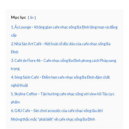
Mục lục
ẩn
1. Ấy Lounge – Không gian cafe nhạc sống Ba Đình lãng mạn và đẳng
cấp
2. Nhà Sàn Art Café – Nét hoài cổ độc đáo của cafe nhạc sống Ba
Đình
3. Café de Flore 46 – Cafe nhạc sống Ba Đình phong cách Pháp sang
trọng
4. Sóng Sánh Café – Điểm hẹn cafe nhạc sống Ba Đình đậm chất
nghệ thuật
5. Skyline Coffee – Tận hưởng cafe nhạc sống với view hồ Tây cực
phẩm
6. G4U Cafe – Sân chơi acoustic của cafe nhạc sống lâu đời
Những thắc mắc “phải biết” về cafe nhạc sống Ba Đình