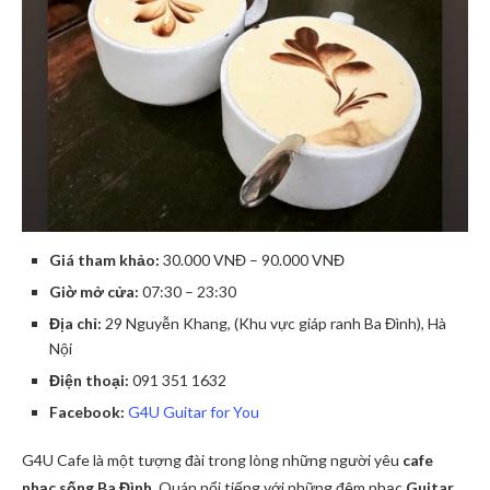
Giá tham khảo:
30.000 VNĐ – 90.000 VNĐ
Giờ mở cửa:
07:30 – 23:30
Địa chỉ:
29 Nguyễn Khang, (Khu vực giáp ranh Ba Đình), Hà
Nội
Điện thoại:
091 351 1632
Facebook:
G4U Guitar for You
G4U Cafe là một tượng đài trong lòng những người yêu
cafe
nhạc sống Ba Đình
. Quán nổi tiếng với những đêm nhạc
Guitar