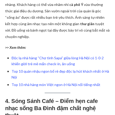
nhàng. Khách hàng có thể vừa nhâm nhi
cà phê Ý
vừa thưởng
thức giai điệu du dương. Sân vườn ngoài trời của quán là góc
“sống ảo” được rất nhiều bạn trẻ yêu thích. Ánh sáng tự nhiên
kết hợp cùng âm nhạc tạo nên một không gian
thư giãn
tuyệt
vời. Đồ uống và bánh ngọt tại đây được bày trí vô cùng bắt mắt và
chuyên nghiệp.
>> Xem thêm:
Độc lạ nhà hàng “Chợ tình Sapa” giữa lòng Hà Nội có 1-0-2
khiến giới trẻ mê mẩn check-in, ăn uống
Top 10 quán nhậu ngon bổ rẻ đẹp độc lạ hút khách nhất ở Hà
Nội
Top 10 nhà hàng món Việt ngon ở Hà Nội nổi tiếng nhất
4. Sóng Sánh Café – Điểm hẹn cafe
nhạc sống Ba Đình đậm chất nghệ