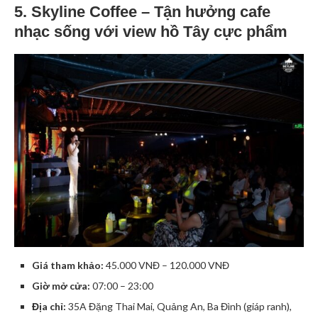
5. Skyline Coffee – Tận hưởng cafe
nhạc sống với view hồ Tây cực phẩm
Giá tham khảo:
45.000 VNĐ – 120.000 VNĐ
Giờ mở cửa:
07:00 – 23:00
Địa chỉ:
35A Đặng Thai Mai, Quảng An, Ba Đình (giáp ranh),