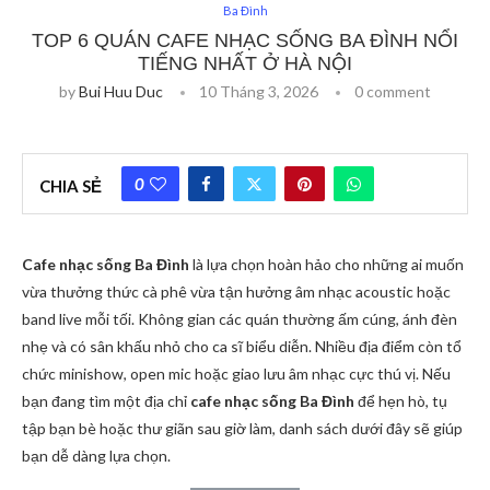
Ba Đình
TOP 6 QUÁN CAFE NHẠC SỐNG BA ĐÌNH NỔI
TIẾNG NHẤT Ở HÀ NỘI
by
Bui Huu Duc
10 Tháng 3, 2026
0 comment
0
CHIA SẺ
Cafe nhạc sống Ba Đình
là lựa chọn hoàn hảo cho những ai muốn
vừa thưởng thức cà phê vừa tận hưởng âm nhạc acoustic hoặc
band live mỗi tối. Không gian các quán thường ấm cúng, ánh đèn
nhẹ và có sân khấu nhỏ cho ca sĩ biểu diễn. Nhiều địa điểm còn tổ
chức minishow, open mic hoặc giao lưu âm nhạc cực thú vị. Nếu
bạn đang tìm một địa chỉ
cafe nhạc sống Ba Đình
để hẹn hò, tụ
tập bạn bè hoặc thư giãn sau giờ làm, danh sách dưới đây sẽ giúp
bạn dễ dàng lựa chọn.