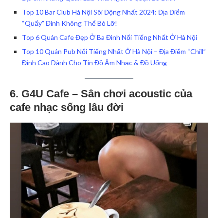
Top 10 Bar Club Hà Nội Sôi Động Nhất 2024: Địa Điểm
“Quẩy” Đỉnh Không Thể Bỏ Lỡ!
Top 6 Quán Cafe Đẹp Ở Ba Đình Nổi Tiếng Nhất Ở Hà Nội
Top 10 Quán Pub Nổi Tiếng Nhất Ở Hà Nội – Địa Điểm “Chill”
Đỉnh Cao Dành Cho Tín Đồ Âm Nhạc & Đồ Uống
6. G4U Cafe – Sân chơi acoustic của
cafe nhạc sống lâu đời