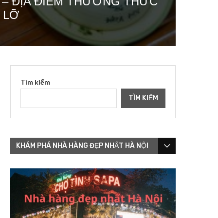
I – ĐỊA ĐIỂM THƯỞNG THỨC
 LỠ
Tìm kiếm
TÌM KIẾM
KHÁM PHÁ NHÀ HÀNG ĐẸP NHẤT HÀ NỘI