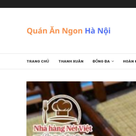
TRANG CHỦ
THANH XUÂN
ĐỐNG ĐA
HOÀN 