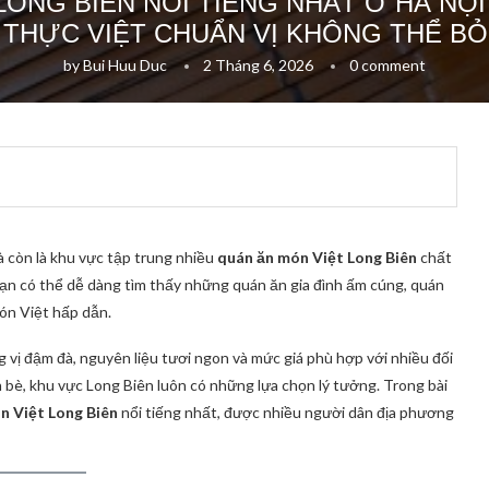
LONG BIÊN NỔI TIẾNG NHẤT Ở HÀ NỘ
 THỰC VIỆT CHUẨN VỊ KHÔNG THỂ BỎ
by
Bui Huu Duc
2 Tháng 6, 2026
0 comment
à còn là khu vực tập trung nhiều
quán ăn món Việt Long Biên
chất
bạn có thể dễ dàng tìm thấy những quán ăn gia đình ấm cúng, quán
ón Việt hấp dẫn.
 vị đậm đà, nguyên liệu tươi ngon và mức giá phù hợp với nhiều đối
n bè, khu vực Long Biên luôn có những lựa chọn lý tưởng. Trong bài
n Việt Long Biên
nổi tiếng nhất, được nhiều người dân địa phương