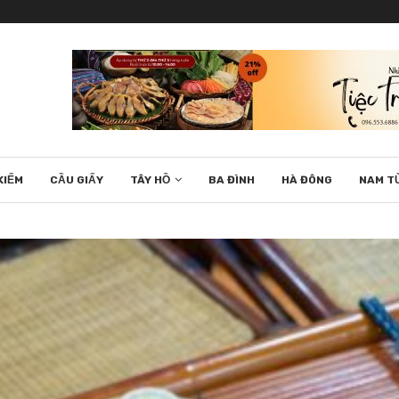
KIẾM
CẦU GIẤY
TÂY HỒ
BA ĐÌNH
HÀ ĐÔNG
NAM T