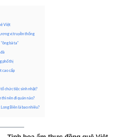
ê Việt
ương vị truyền thống
“ông bà ta”
 đà
 phố thị
t cao cấp
tổ chức tiệc sinh nhật?
n thì nên đi quán nào?
 Long Biên là bao nhiêu?
– Tinh hoa ẩm thực đồng quê Việt