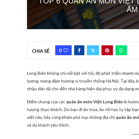
TOP 6 QUÁN ĂN MÓN VIỆT 
ẨM
0
CHIA SẺ
Long Biên không chỉ nổi bật với tốc độ phát triển nhanh m
lượng, mang đậm hương vị truyền thống Hà Nội. Tại đây, 
nhậu dân dã cho đến nhà hàng hiện đại phục vụ đa dạng m
Điểm chung của các
quán ăn món Việt Long Biên
là hương
tượng thực khách. Dù bạn đi ăn trưa, ăn tối hay tụ tập bạ
viết này, hãy cùng khám phá top những địa chỉ
quán ăn mó
và du khách yêu thích.