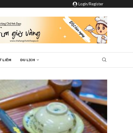
Login/Register
Ừ LIÊM
DU LỊCH