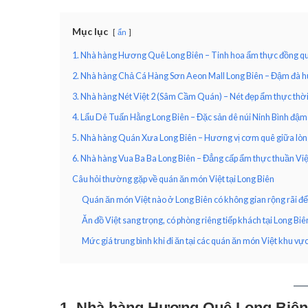
Mục lục
ẩn
1. Nhà hàng Hương Quê Long Biên – Tinh hoa ẩm thực đồng qu
2. Nhà hàng Chả Cá Hàng Sơn Aeon Mall Long Biên – Đậm đà h
3. Nhà hàng Nét Việt 2 (Sâm Cầm Quán) – Nét đẹp ẩm thực thời 
4. Lẩu Dê Tuấn Hằng Long Biên – Đặc sản dê núi Ninh Bình đậm
5. Nhà hàng Quán Xưa Long Biên – Hương vị cơm quê giữa lòng
6. Nhà hàng Vua Ba Ba Long Biên – Đẳng cấp ẩm thực thuần Việ
Câu hỏi thường gặp về quán ăn món Việt tại Long Biên
Quán ăn món Việt nào ở Long Biên có không gian rộng rãi để 
Ăn đồ Việt sang trọng, có phòng riêng tiếp khách tại Long Biê
Mức giá trung bình khi đi ăn tại các quán ăn món Việt khu vực
1. Nhà hàng Hương Quê Long Biên 