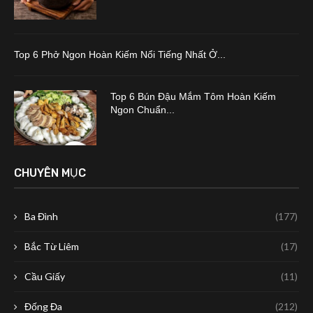
Top 6 Phở Ngon Hoàn Kiếm Nổi Tiếng Nhất Ở...
Top 6 Bún Đậu Mắm Tôm Hoàn Kiếm
Ngon Chuẩn...
CHUYÊN MỤC
Ba Đình
(177)
Bắc Từ Liêm
(17)
Cầu Giấy
(11)
Đống Đa
(212)