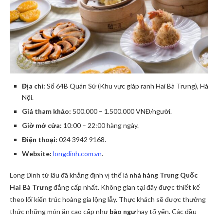
Địa chỉ:
Số 64B Quán Sứ (Khu vực giáp ranh Hai Bà Trưng), Hà
Nội.
Giá tham khảo:
500.000 – 1.500.000 VNĐ/người.
Giờ mở cửa:
10:00 – 22:00 hàng ngày.
Điện thoại:
024 3942 9168.
Website:
longdinh.com.vn
.
Long Đình từ lâu đã khẳng định vị thế là
nhà hàng Trung Quốc
Hai Bà Trưng
đẳng cấp nhất. Không gian tại đây được thiết kế
theo lối kiến trúc hoàng gia lộng lẫy. Thực khách sẽ được thưởng
thức những món ăn cao cấp như
bào ngư
hay tổ yến. Các đầu