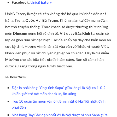
Facebook:
UnicB Eatery
UnicB Eatery là một cái tên không thể bỏ qua khi nhắc đến
nhà
hàng Trung Quốc Hai Bà Trưng
. Không gian tại đây mang đậm
hơi thở truyền thống. Thực khách sẽ được thưởng thức những
món
Dimsum
nóng hổi và tinh tế.
Vịt quay Bắc Kinh
tại quán có
lớp da giòn rụm rất đặc biệt. Các đầu bếp tại đây chế biến món ăn
cực kỳ tỉ mỉ. Hương vị món ăn rất vừa vặn với khẩu vị người Việt.
Nhân viên phục vụ rất chuyên nghiệp và chu đáo. Đây là địa điểm
lý tưởng cho các bữa tiệc gia đình ấm cúng. Bạn sẽ cảm nhận
được sự sang trọng ngay từ khi bước vào.
>> Xem thêm:
Độc lạ nhà hàng “Chợ tình Sapa” giữa lòng Hà Nội có 1-0-2
khiến giới trẻ mê mẩn check-in, ăn uống
Top 10 quán ăn ngon và nổi tiếng nhất ở Hà Nội nhất định
phải đến
Nhà hàng Tây Bắc đẹp nhất ở Hà Nội được ví như Sapa giữa