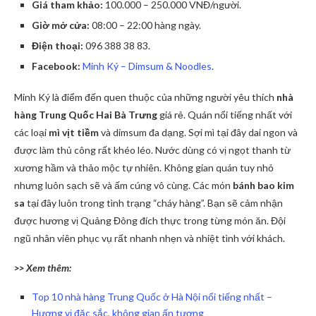
Giá tham khảo:
100.000 – 250.000 VNĐ/người.
Giờ mở cửa:
08:00 – 22:00 hàng ngày.
Điện thoại:
096 388 38 83.
Facebook:
Minh Ký – Dimsum & Noodles
.
Minh Ký là điểm đến quen thuộc của những người yêu thích
nhà
hàng Trung Quốc Hai Bà Trưng
giá rẻ. Quán nổi tiếng nhất với
các loại
mì vịt tiềm
và dimsum đa dạng. Sợi mì tại đây dai ngon và
được làm thủ công rất khéo léo. Nước dùng có vị ngọt thanh từ
xương hầm và thảo mộc tự nhiên. Không gian quán tuy nhỏ
nhưng luôn sạch sẽ và ấm cúng vô cùng. Các món
bánh bao kim
sa
tại đây luôn trong tình trạng “cháy hàng”. Bạn sẽ cảm nhận
được hương vị Quảng Đông đích thực trong từng món ăn. Đội
ngũ nhân viên phục vụ rất nhanh nhẹn và nhiệt tình với khách.
>> Xem thêm:
Top 10 nhà hàng Trung Quốc ở Hà Nội nổi tiếng nhất –
Hương vị đặc sắc, không gian ấn tượng