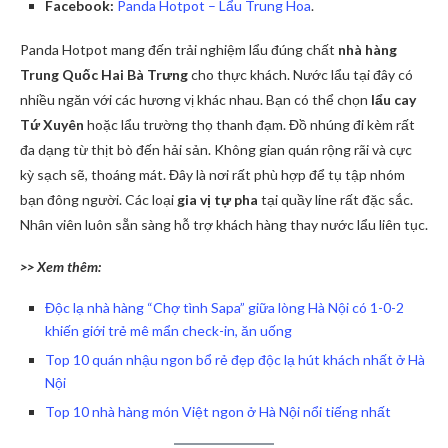
Facebook:
Panda Hotpot – Lẩu Trung Hoa
.
Panda Hotpot mang đến trải nghiệm lẩu đúng chất
nhà hàng
Trung Quốc Hai Bà Trưng
cho thực khách. Nước lẩu tại đây có
nhiều ngăn với các hương vị khác nhau. Bạn có thể chọn
lẩu cay
Tứ Xuyên
hoặc lẩu trường thọ thanh đạm. Đồ nhúng đi kèm rất
đa dạng từ thịt bò đến hải sản. Không gian quán rộng rãi và cực
kỳ sạch sẽ, thoáng mát. Đây là nơi rất phù hợp để tụ tập nhóm
bạn đông người. Các loại
gia vị tự pha
tại quầy line rất đặc sắc.
Nhân viên luôn sẵn sàng hỗ trợ khách hàng thay nước lẩu liên tục.
>> Xem thêm:
Độc lạ nhà hàng “Chợ tình Sapa” giữa lòng Hà Nội có 1-0-2
khiến giới trẻ mê mẩn check-in, ăn uống
Top 10 quán nhậu ngon bổ rẻ đẹp độc lạ hút khách nhất ở Hà
Nội
Top 10 nhà hàng món Việt ngon ở Hà Nội nổi tiếng nhất