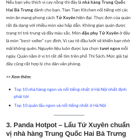
Nếu bạn yêu thích vị cay nồng thì đây là
nhà hàng Trung Quốc
Hai Bà Trưng
dành cho bạn. Tian Tian Kitchen nổi tiếng với các
món ăn mang phong cách
Tứ Xuyên
hiện đại. Thực đơn của quán
rất đa dạng với nhiều món xào hấp dẫn. Không gian quán được
trang trí trẻ trung và đầy màu sắc. Món
đậu phụ Tứ Xuyên
ở đây
là món “best-seller” cực đỉnh. Vị cay tê đầu lưỡi sẽ khiến bạn nhớ
mãi không quên. Nguyên liệu luôn được lựa chọn
tươi ngon
mỗi
ngày. Quán nằm ở vị trí rất dễ tìm trên phố Thi Sách. Mức giá tại
đây cũng rất hợp lý cho dân văn phòng.
>> Xem thêm:
Top 10 nhà hàng ngon và nổi tiếng nhất ở Hà Nội nhất định
phải tới
Top 10 quán lẩu ngon và nổi tiếng nhất ở Hà Nội
3. Panda Hotpot – Lẩu Tứ Xuyên chuẩn
vị nhà hàng Trung Quốc Hai Bà Trưng