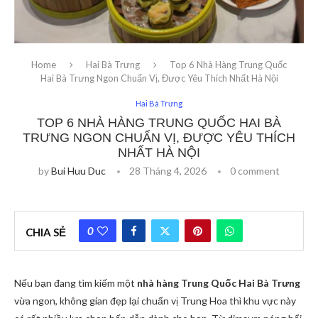
Home
Hai Bà Trưng
Top 6 Nhà Hàng Trung Quốc
Hai Bà Trưng Ngon Chuẩn Vị, Được Yêu Thích Nhất Hà Nội
Hai Bà Trưng
TOP 6 NHÀ HÀNG TRUNG QUỐC HAI BÀ
TRƯNG NGON CHUẨN VỊ, ĐƯỢC YÊU THÍCH
NHẤT HÀ NỘI
by
Bui Huu Duc
28 Tháng 4, 2026
0 comment
0
CHIA SẺ
Nếu bạn đang tìm kiếm một
nhà hàng Trung Quốc Hai Bà Trưng
vừa ngon, không gian đẹp lại chuẩn vị Trung Hoa thì khu vực này