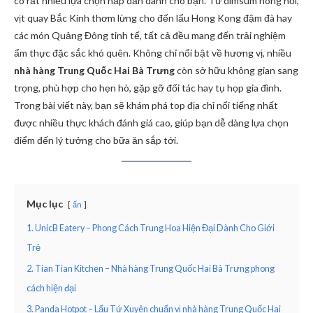
có rất nhiều lựa chọn hấp dẫn dành cho bạn. Từ dimsum nóng hổi,
vịt quay Bắc Kinh thơm lừng cho đến lẩu Hong Kong đậm đà hay
các món Quảng Đông tinh tế, tất cả đều mang đến trải nghiệm
ẩm thực đặc sắc khó quên. Không chỉ nổi bật về hương vị, nhiều
nhà hàng Trung Quốc Hai Bà Trưng
còn sở hữu không gian sang
trọng, phù hợp cho hẹn hò, gặp gỡ đối tác hay tụ họp gia đình.
Trong bài viết này, bạn sẽ khám phá top địa chỉ nổi tiếng nhất
được nhiều thực khách đánh giá cao, giúp bạn dễ dàng lựa chọn
điểm đến lý tưởng cho bữa ăn sắp tới.
Mục lục
ẩn
1. UnicB Eatery – Phong Cách Trung Hoa Hiện Đại Dành Cho Giới
Trẻ
2. Tian Tian Kitchen – Nhà hàng Trung Quốc Hai Bà Trưng phong
cách hiện đại
3. Panda Hotpot – Lẩu Tứ Xuyên chuẩn vị nhà hàng Trung Quốc Hai