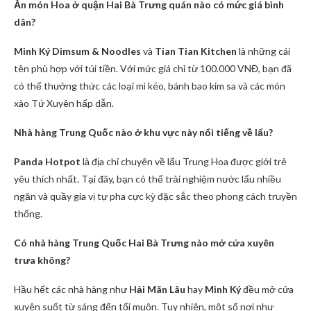
Ăn món Hoa ở quận Hai Bà Trưng quán nào có mức giá bình
dân?
Minh Ký Dimsum & Noodles
và
Tian Tian Kitchen
là những cái
tên phù hợp với túi tiền. Với mức giá chỉ từ 100.000 VNĐ, bạn đã
có thể thưởng thức các loại mì kéo, bánh bao kim sa và các món
xào Tứ Xuyên hấp dẫn.
Nhà hàng Trung Quốc nào ở khu vực này nổi tiếng về lẩu?
Panda Hotpot
là địa chỉ chuyên về lẩu Trung Hoa được giới trẻ
yêu thích nhất. Tại đây, bạn có thể trải nghiệm nước lẩu nhiều
ngăn và quầy gia vị tự pha cực kỳ đặc sắc theo phong cách truyền
thống.
Có nhà hàng Trung Quốc Hai Bà Trưng nào mở cửa xuyên
trưa không?
Hầu hết các nhà hàng như
Hải Mãn Lâu
hay
Minh Ký
đều mở cửa
xuyên suốt từ sáng đến tối muộn. Tuy nhiên, một số nơi như