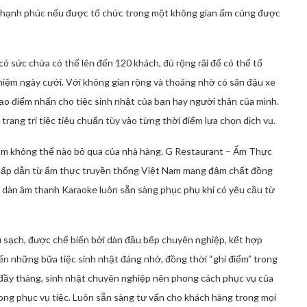
 và hạnh phúc nếu được tổ chức trong một không gian ấm cúng được
sức chứa có thể lên đến 120 khách, đủ rộng rãi để có thể tổ
ỷ niệm ngày cưới. Với không gian rộng và thoáng nhờ có sân đậu xe
tạo điểm nhấn cho tiệc sinh nhật của bạn hay người thân của mình.
trang trí tiệc tiêu chuẩn tùy vào từng thời điểm lựa chọn dịch vụ.
iểm không thể nào bỏ qua của nhà hàng. G Restaurant – Ẩm Thực
hấp dẫn từ ẩm thực truyền thống Việt Nam mang đậm chất đồng
g dàn âm thanh Karaoke luôn sẵn sàng phục phụ khi có yêu cầu từ
 sạch, được chế biến bởi dàn đầu bếp chuyên nghiệp, kết hợp
đến những bữa tiệc sinh nhật đáng nhớ, đồng thời “ghi điểm” trong
, đầy tháng, sinh nhật chuyên nghiệp nên phong cách phục vụ của
g phục vụ tiệc. Luôn sẵn sàng tư vấn cho khách hàng trong mọi