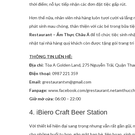
thời điểm; nỗ lực tiếp nhận các đơn đặt tiệc gấp rút.
Hơn thế nữa, nhân viên nhà hàng luôn tươi cười và lắng 
phát sinh mau chóng, thân thiện với các bé trong bữa tiệ
Restaurant – Ẩm Thực Châu Á
để tổ chức tiệc sinh nh
nhật tại nhà hàng quý khách còn được tặng gói trang trí
THÔNG TIN LIÊN HỆ:
Địa chỉ:
Tòa A Golden Land, 275 Nguyễn Trãi, Quận Than
Điện thoại:
0987 221 359
Email:
grestaurantvn@gmail.com
Fanpage:
www.facebook.com/grestaurant.netamthucch
Giờ mở cửa:
06:00 – 22:00
4. iBiero Craft Beer Station
Với thiết kế hiện đại sang trọng nhưng vẫn rất gần gũi, 
cho những buổi tụ họp, gặp mặt bạn bè, liên hoan, sinh 