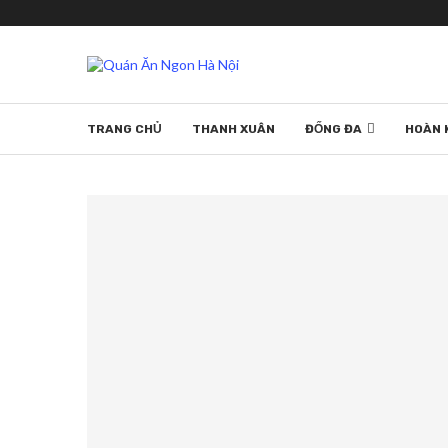
TRANG CHỦ
THANH XUÂN
ĐỐNG ĐA
HOÀN 