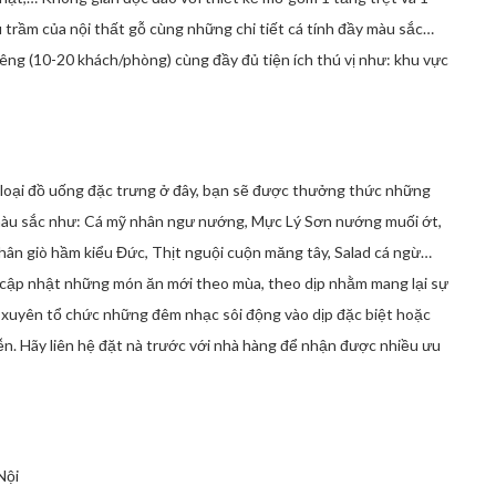
 trầm của nội thất gỗ cùng những chi tiết cá tính đầy màu sắc…
êng (10-20 khách/phòng) cùng đầy đủ tiện ích thú vị như: khu vực
là loại đồ uống đặc trưng ở đây, bạn sẽ được thưởng thức những
àu sắc như: Cá mỹ nhân ngư nướng, Mực Lý Sơn nướng muối ớt,
hân giò hầm kiểu Đức, Thịt nguội cuộn măng tây, Salad cá ngừ…
, cập nhật những món ăn mới theo mùa, theo dịp nhằm mang lại sự
 xuyên tổ chức những đêm nhạc sôi động vào dịp đặc biệt hoặc
ễn. Hãy liên hệ đặt nà trước với nhà hàng để nhận được nhiều ưu
Nội