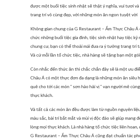
được một buổi tiệc sinh nhật sẽ thật ý nghĩa, vui tươi
trang trí vô cùng đẹp, với những món ăn ngon tuyệt vời
Không gian chung của G Restaurant – Ẩm Thực Châu Á có 
chức những buổi tiệc gia đình, tiệc sinh nhật hay tiệc k
chung cư, bạn có thể thoải mái đưa ra ý tưởng trang trí 
Và cứ mỗi lần tổ chức tiệc, nhà hàng sẽ tặng bạn một gói 
Còn nhắc đến thức ăn thì chắc chắn đây sẽ là một ưu đ
Châu Á có một thực đơn đa dạng là những món ăn siêu 
quê cho tới các món ” sơn hào hải vị ” vạn người mê cùn
thực khách.
Và tất cả các món ăn đều được làm từ nguồn nguyên liệu
màu sắc, bài trí bắt mắt và mùi vị độc đáo sẽ giúp mang 
lòng mọi thực khách. Là nhà hàng tổ chức tiệc liên hoan
G Restaurant – Ẩm Thực Châu Á cũng đạt chuẩn tác phon