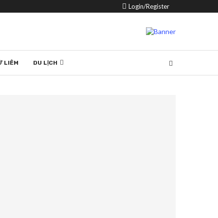
Login/Register
Ừ LIÊM
DU LỊCH