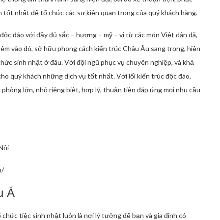
n tốt nhất để tổ chức các sự kiện quan trọng của quý khách hàng.
độc đáo với đầy đủ sắc – hương – mỹ – vị từ các món Việt dân dã,
êm vào đó, sở hữu phong cách kiến trúc Châu Âu sang trọng, hiện
chức sinh nhật ở đâu. Với đội ngũ phục vụ chuyên nghiệp, và khả
o quý khách những dịch vụ tốt nhất. Với lối kiến trúc độc đáo,
òng lớn, nhỏ riêng biệt, hợp lý, thuận tiện đáp ứng mọi nhu cầu
Nội
n/
u Á
chức tiệc sinh nhật luôn là nơi lý tưởng để bạn và gia đình có