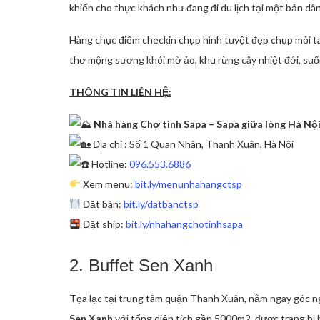
khiến cho thực khách như đang đi du lịch tại một bản dâ
Hàng chục điểm checkin chụp hình tuyệt đẹp chụp mỏi t
thơ mộng sương khói mờ ảo, khu rừng cây nhiệt đới, suối,
THÔNG TIN LIÊN HỆ:
Nhà hàng Chợ tình Sapa – Sapa giữa lòng Hà Nộ
Địa chỉ : Số 1 Quan Nhân, Thanh Xuân, Hà Nội
Hotline:
096.553.6886
Xem menu:
bit.ly
/menunhahangctsp
Đặt bàn:
bit.ly/datbanctsp
Đặt ship:
bit.ly/nhahangchotinhsapa
2. Buffet Sen Xanh
Tọa lạc tại trung tâm quận Thanh Xuân, nằm ngay góc n
Sen Xanh
với tổng diện tích gần 5000m2, được trang bị h