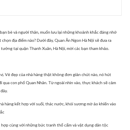
bạn bè và người thân, muốn lưu lại những khoảnh khắc đáng nhớ
t chọn địa điểm nào? Dưới đây, Quan Ăn Ngon Hà Nội sẽ đưa ra
í tưởng tại quận Thanh Xuân, Hà Nội, mời các bạn tham khảo.
ú vị. Vẻ đẹp của nhà hàng thật không đơn giản chút nào, nó hút
h đi qua con phố Quan Nhân. Từ ngoài nhìn vào, thực khách sẽ cảm
 đây.
hà hàng kết hợp với suối, thác nước, khói sương mờ ảo khiến vào
Bắc
t hợp cùng với những bức tranh thổ cẩm và vật dụng dân tộc