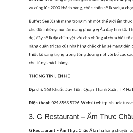
vụ cùng lúc 2000 khách hàng, chắc chắn sẽ là sự lựa chọ
Buffet Sen Xanh
mang trong mình một thế giới ẩm thực 
cho đến những món ăn mang phong vị Âu đầy tinh tế. Th
đại, đây sẽ là địa chỉ tuyệt vời cho những ai chưa biết tổ 
năng quản trị cao của nhà hàng chắc chắn sẽ mang đến ch
thiết kế sang trọng trong từng đường nét với bố cục các ph
cho từng khách hàng.
THÔNG TIN LIÊN HỆ
Địa chỉ:
168 Khuất Duy Tiến, Quận Thanh Xuân, TP. Hà 
Điện thoại:
024 3553 5796
Website:
http://bluelotus.v
3. G Restaurant – Ẩm Thực Châ
G Restaurant – Ẩm Thực Châu Á
là nhà hàng chuyên tổ 