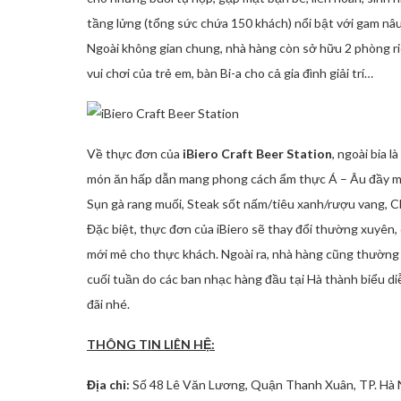
tầng lửng (tổng sức chứa 150 khách) nổi bật với gam nâu
Ngoài không gian chung, nhà hàng còn sở hữu 2 phòng ri
vui chơi của trẻ em, bàn Bi-a cho cả gia đình giải trí…
Về thực đơn của
iBiero Craft Beer Station
, ngoài bia 
món ăn hấp dẫn mang phong cách ẩm thực Á – Âu đầy m
Sụn gà rang muối, Steak sốt nấm/tiêu xanh/rượu vang, C
Đặc biệt, thực đơn của iBiero sẽ thay đổi thường xuyên
mới mẻ cho thực khách. Ngoài ra, nhà hàng cũng thường
cuối tuần do các ban nhạc hàng đầu tại Hà thành biểu di
đãi nhé.
THÔNG TIN LIÊN HỆ:
Địa chỉ:
Số 48 Lê Văn Lương, Quận Thanh Xuân, TP. Hà 