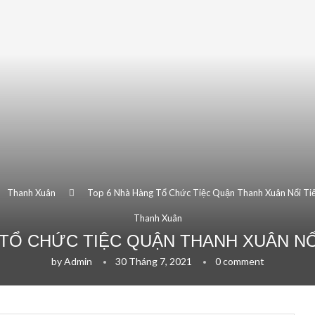
Thanh Xuân
Top 6 Nhà Hàng Tổ Chức Tiệc Quận Thanh Xuân Nổi Ti
Thanh Xuân
TỔ CHỨC TIỆC QUẬN THANH XUÂN NỔ
by
Admin
30 Tháng 7, 2021
0 comment