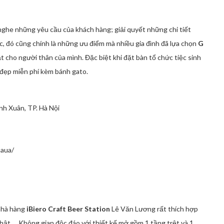
nghe những yêu cầu của khách hàng; giải quyết những chi tiết
c, đó cũng chính là những ưu điểm mà nhiều gia đình đã lựa chọn
G
ật cho người thân của mình. Đặc biệt khi đặt bàn tổ chức tiệc sinh
 đẹp miễn phí kèm bánh gato.
h Xuân, TP. Hà Nội
aua/
nhà hàng
iBiero Craft Beer Station
Lê Văn Lương rất thích hợp
nhật,… Không gian độc đáo với thiết kế mở gồm 1 tầng trệt và 1