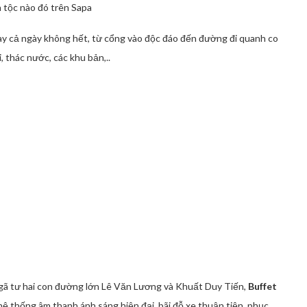
n tộc nào đó trên Sapa
ay cả ngày không hết, từ cổng vào độc đáo đến đường đi quanh co
 thác nước, các khu bản,..
i
gã tư hai con đường lớn Lê Văn Lương và Khuất Duy Tiến,
Buffet
ệ thống âm thanh ánh sáng hiện đại, bãi đỗ xe thuận tiện, phục