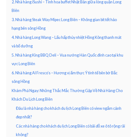
2. Nhà hàng iSushi – Tinh hoa buffet Nhật Bản giữa lòng quận Long
Biên
3. Nhà hàng Steak Way Mipec Long Biên – Không gian bít tết hảo
hạng bên sông Hồng
4. Nhà hàng Long Wang – Lẩu hấp thủy nhiệt Hồng Kông thanh mát
và bổ dưỡng
5. Nhà hàng King BBQ Deli – Vua nướng Hàn Quốc đỉnh cao tại khu
vực Long Biên
6. Nhà hàng Al Fresco’s – Hương vị ẩm thực Ý tinh tế bên bờ Bắc
sông Hồng
Khám Phá Ngay: Những Thắc Mắc Thường Gặp Về Nhà Hàng Cho
Khách Du Lịch Long Biên
Đâu là nhà hàng cho khách du lịch Long Biên có view ngắm cảnh
đẹp nhất?
Các nhà hàng cho khách du lịch Long Biên có bãi đỗ xe ô tô rộng rãi
không?