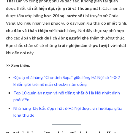
Thái Lan
vô cùng phong phú và đặc sắc. Không gian tại quán
được thiết kế rất
hiện đại, rộng rãi và thoáng mát
. Các món ăn
được tẩm ướp bằng
hơn 20 loại nước sốt
bí truyền xứ Chùa
Vàng. Đội ngũ nhân viên phục vụ ở đây luôn giữ thái độ
nhiệt tình,
chu đáo và thân thiện
với khách hàng. Nơi đây thực sự phù hợp
cho các
đoàn khách du lịch đông người
ghé thăm thưởng thức.
Bạn chắc chắn sẽ có những
trải nghiệm ẩm thực tuyệt vời
nhất
khi đến nơi này.
>> Xem thêm:
Độc lạ nhà hàng “Chợ tình Sapa” giữa lòng Hà Nội có 1-0-2
khiến giới trẻ mê mẩn check-in, ăn uống
Top 10 quán ăn ngon và nổi tiếng nhất ở Hà Nội nhất định
phải đến
Nhà hàng Tây Bắc đẹp nhất ở Hà Nội được ví như Sapa giữa
lòng thủ đô