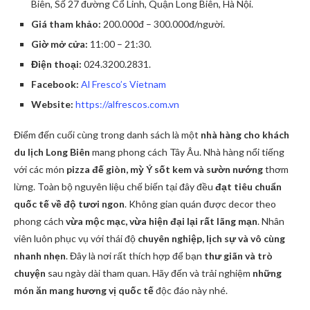
Biên, Số 27 đường Cổ Linh, Quận Long Biên, Hà Nội.
Giá tham khảo:
200.000đ – 300.000đ/người.
Giờ mở cửa:
11:00 – 21:30.
Điện thoại:
024.3200.2831.
Facebook:
Al Fresco’s Vietnam
Website:
https://alfrescos.com.vn
Điểm đến cuối cùng trong danh sách là một
nhà hàng cho khách
du lịch Long Biên
mang phong cách Tây Âu. Nhà hàng nổi tiếng
với các món
pizza đế giòn, mỳ Ý sốt kem và sườn nướng
thơm
lừng. Toàn bộ nguyên liệu chế biến tại đây đều
đạt tiêu chuẩn
quốc tế về độ tươi ngon
. Không gian quán được decor theo
phong cách
vừa mộc mạc, vừa hiện đại lại rất lãng mạn
. Nhân
viên luôn phục vụ với thái độ
chuyên nghiệp, lịch sự và vô cùng
nhanh nhẹn
. Đây là nơi rất thích hợp để bạn
thư giãn và trò
chuyện
sau ngày dài tham quan. Hãy đến và trải nghiệm
những
món ăn mang hương vị quốc tế
độc đáo này nhé.