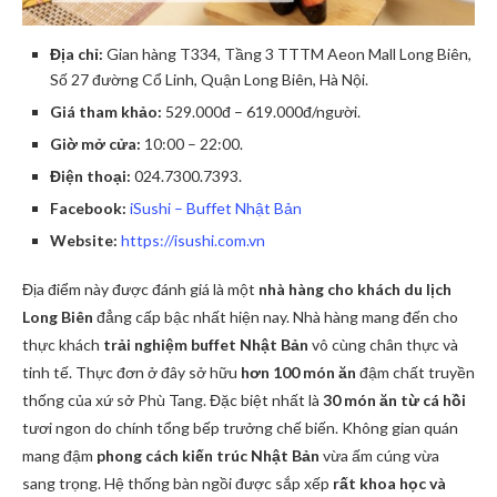
Địa chỉ:
Gian hàng T334, Tầng 3 TTTM Aeon Mall Long Biên,
Số 27 đường Cổ Linh, Quận Long Biên, Hà Nội.
Giá tham khảo:
529.000đ – 619.000đ/người.
Giờ mở cửa:
10:00 – 22:00.
Điện thoại:
024.7300.7393.
Facebook:
iSushi – Buffet Nhật Bản
Website:
https://isushi.com.vn
Địa điểm này được đánh giá là một
nhà hàng cho khách du lịch
Long Biên
đẳng cấp bậc nhất hiện nay. Nhà hàng mang đến cho
thực khách
trải nghiệm buffet Nhật Bản
vô cùng chân thực và
tinh tế. Thực đơn ở đây sở hữu
hơn 100 món ăn
đậm chất truyền
thống của xứ sở Phù Tang. Đặc biệt nhất là
30 món ăn từ cá hồi
tươi ngon do chính tổng bếp trưởng chế biến. Không gian quán
mang đậm
phong cách kiến trúc Nhật Bản
vừa ấm cúng vừa
sang trọng. Hệ thống bàn ngồi được sắp xếp
rất khoa học và