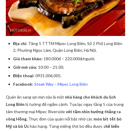
Địa chỉ:
Tầng 5 TTTM Mipec Long Biên, Số 2 Phố Long Biên
2, Phường Ngọc Lâm, Quận Long Biên, Hà Nội.
Giá tham khảo:
180.000đ – 220.000đ/người.
Giờ mở cửa:
10:00 – 21:00.
Điện thoại:
0931.006.005.
Facebook:
Steak Way – Mipec Long Biên
Quán ăn sang xịn mịn này là một
nhà hàng cho khách du lịch
Long Biên
lý tưởng để ngắm cảnh. Tọa lạc ngay tầng 5 của trung
tâm thương mại Mipec Riverside
với tầm nhìn hướng thẳng ra
sông Hồng
. Thực đơn của quán nổi bật nhờ các
món bít tết bò
Mỹ và bò Úc
hảo hạng. Từng miếng thịt bò đều được
chế biến