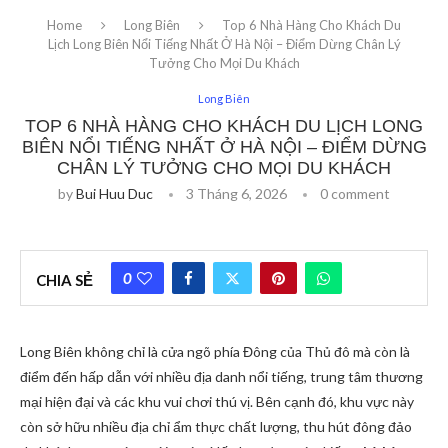
Home
Long Biên
Top 6 Nhà Hàng Cho Khách Du
Lịch Long Biên Nổi Tiếng Nhất Ở Hà Nội – Điểm Dừng Chân Lý
Tưởng Cho Mọi Du Khách
Long Biên
TOP 6 NHÀ HÀNG CHO KHÁCH DU LỊCH LONG
BIÊN NỔI TIẾNG NHẤT Ở HÀ NỘI – ĐIỂM DỪNG
CHÂN LÝ TƯỞNG CHO MỌI DU KHÁCH
by
Bui Huu Duc
3 Tháng 6, 2026
0 comment
0
CHIA SẺ
Long Biên không chỉ là cửa ngõ phía Đông của Thủ đô mà còn là
điểm đến hấp dẫn với nhiều địa danh nổi tiếng, trung tâm thương
mại hiện đại và các khu vui chơi thú vị. Bên cạnh đó, khu vực này
còn sở hữu nhiều địa chỉ ẩm thực chất lượng, thu hút đông đảo