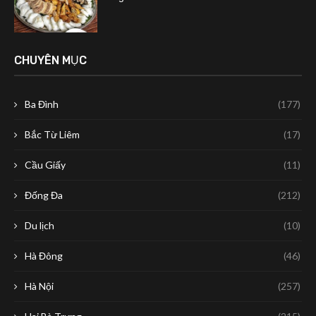
CHUYÊN MỤC
Ba Đình
(177)
Bắc Từ Liêm
(17)
Cầu Giấy
(11)
Đống Đa
(212)
Du lịch
(10)
Hà Đông
(46)
Hà Nội
(257)