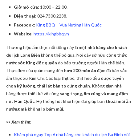
Giờ mở cửa:
10:00 – 22:00.
Điện thoại:
024.7300.2238.
Facebook:
King BBQ – Vua Nướng Hàn Quốc
Website:
https://kingbbq.vn
Thương hiệu ẩm thực nổi tiếng này là một
nhà hàng cho khách
du lịch Long Biên
không thể bỏ qua. Nơi đây sở hữu
công thức
nước sốt King độc quyền
do bếp trưởng người Hàn chế biến.
Thực đơn của quán mang đến
hơn 200 món ăn
đậm đà bản sắc
ẩm thực xứ Kim Chi. Các loại thịt bò, thịt heo đều được
tuyển
chọn kỹ lưỡng, thái lát bản to
đúng chuẩn. Không gian nhà
hàng được thiết kế vô cùng
sang trọng, ấm cúng và mang đậm
nét Hàn Quốc
. Hệ thống hút khói hiện đại giúp bạn
thoải mái ăn
nướng mà không lo bám mùi
.
>> Xem thêm:
Khám phá ngay Top 6 nhà hàng cho khách du lịch Ba Đình nổi