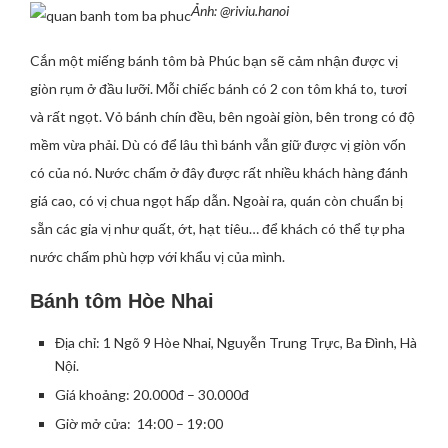
Ảnh: @riviu.hanoi
Cắn một miếng bánh tôm bà Phúc bạn sẽ cảm nhận được vị
giòn rụm ở đầu lưỡi. Mỗi chiếc bánh có 2 con tôm khá to, tươi
và rất ngọt. Vỏ bánh chín đều, bên ngoài giòn, bên trong có độ
mềm vừa phải. Dù có để lâu thì bánh vẫn giữ được vị giòn vốn
có của nó. Nước chấm ở đây được rất nhiều khách hàng đánh
giá cao, có vị chua ngọt hấp dẫn. Ngoài ra, quán còn chuẩn bị
sẵn các gia vị như quất, ớt, hạt tiêu… để khách có thể tự pha
nước chấm phù hợp với khẩu vị của mình.
Bánh tôm Hòe Nhai
Địa chỉ: 1 Ngõ 9 Hòe Nhai, Nguyễn Trung Trực, Ba Đình, Hà
Nội.
Giá khoảng: 20.000đ – 30.000đ
Giờ mở cửa: 14:00 – 19:00