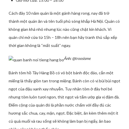
Giờ mở cửa: 15:00 – 18:00
Cách đây 10 năm quán là một gánh hàng rong, nay đã trở
thành một quán ăn và tên tuổi phủ sóng khắp Hà Nội. Quán có
không gian khá nhỏ nhưng lúc nào cũng chật kín khách. Vì
quán chỉ mở cửa từ 15h – 18h nên bạn hãy tranh thủ sắp xếp
thời gian không là “mất suất” ngay.
Ảnh: @troosisme
Bánh tôm hồ Tây Hàng Bồ có vỏ bột bánh độc đáo, cắn một
miếng là thấy giòn tan trong miệng. Bánh còn có vị bùi bùi ngọt
ngọt của đậu xanh xay nhuyễn. Tuy nhân tôm ở đây hơi bé
nhưng tôm luôn tươi ngon, thịt ngọt và tẩm ướp gia vị đậm đà.
Điểm cộng của quán đó là phần nước chấm với đầy đủ các
hương sắc chua, cay, mặn, ngọt. Đặc biệt, ăn kèm thêm một ít
củ quả muối và rau sống sẽ không làm bạn bị ngấy, ăn bao