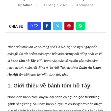
by
Admin
30 Tháng 7, 2021
0 comment
0
CHIA SẺ
Nhắc đến món ăn vặt đường phố Hà Nội bạn sẽ nghĩ ngay đến
món gì? Có rất nhiều món ngon hấp dẫn nhưng nổi tiếng nhất có lẽ
là
bánh tôm hồ Tây
. Nếu bạn thắc mắc về nguồn gốc món bánh
này hay các quán nổi tiếng ở Hà Nội. Thì hãy cùng
Quán Ăn Ngon
Hà Nội
tìm hiểu qua bài viết dưới đây nhé!
1. Giới thiệu về bánh tôm hồ Tây
Nhắc đến bánh tôm, đây là loại bánh có nguồn gốc từ những
gánh hàng rong. Sau này, bánh được ưa chuộng hơn nên được
đưa vào bán ở các hàng quán lịch sự, sang trọng. Cái tên “bánh