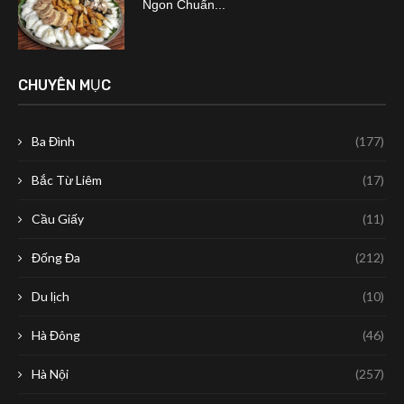
Ngon Chuẩn...
CHUYÊN MỤC
Ba Đình
(177)
Bắc Từ Liêm
(17)
Cầu Giấy
(11)
Đống Đa
(212)
Du lịch
(10)
Hà Đông
(46)
Hà Nội
(257)