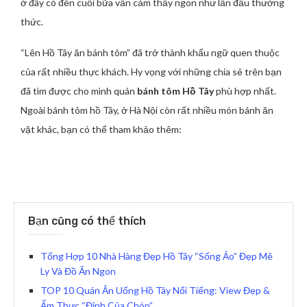
ở đây có đến cuối bữa vẫn cảm thấy ngon như lần đầu thưởng
thức.
“Lên Hồ Tây ăn bánh tôm” đã trở thành khẩu ngữ quen thuộc
của rất nhiều thực khách. Hy vọng với những chia sẻ trên bạn
đã tìm được cho mình quán
bánh tôm Hồ Tây
phù hợp nhất.
Ngoài bánh tôm hồ Tây, ở Hà Nội còn rất nhiều món bánh ăn
vặt khác, bạn có thể tham khảo thêm:
Bạn cũng có thể thích
Tổng Hợp 10 Nhà Hàng Đẹp Hồ Tây “Sống Ảo” Đẹp Mê
Ly Và Đồ Ăn Ngon
TOP 10 Quán Ăn Uống Hồ Tây Nổi Tiếng: View Đẹp &
Ẩm Thực “Đỉnh Của Chóp”