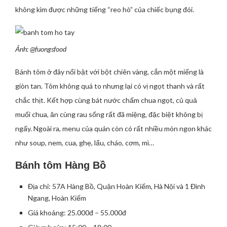
không kìm được những tiếng “reo hò” của chiếc bụng đói.
Ảnh: @fuongsfood
Bánh tôm ở đây nổi bật với bột chiên vàng, cắn một miếng là
giòn tan. Tôm không quá to nhưng lại có vị ngọt thanh và rất
chắc thịt. Kết hợp cùng bát nước chấm chua ngọt, củ quả
muối chua, ăn cùng rau sống rất đã miệng, đặc biệt không bị
ngấy. Ngoài ra, menu của quán còn có rất nhiều món ngon khác
như soup, nem, cua, ghẹ, lẩu, cháo, cơm, mì…
Bánh tôm Hàng Bồ
Địa chỉ: 57A Hàng Bồ, Quận Hoàn Kiếm, Hà Nội và 1 Đình
Ngang, Hoàn Kiếm
Giá khoảng: 25.000đ – 55.000đ