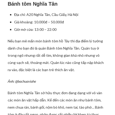
Bánh tôm Nghĩa Tân
Địa chỉ: A20 Nghĩa Tân, Cầu Giấy, Hà Nội
Giá khoảng: 10.000đ – 50.000đ
Giờ mở cửa: 13:00 – 22:00
Nếu bạn mê mẩn món bánh tôm hồ Tây thì địa điểm lý tưởng
dành cho bạn đó là quán Bánh tôm Nghĩa Tân. Quán tuy ở
trong ngõ nhưng rất dễ tìm, không gian khá nhỏ nhưng vô
cùng sạch sẽ, thoáng mát. Quán lúc nào cũng tấp nập khách
ra vào, đặc biệt là các bạn trẻ thích ăn vặt.
Ảnh: @bachuaviahe
Bánh tôm Nghĩa Tân sở hữu thực đơn đang dạng với vô vàn
các món ăn vặt hấp dẫn. Kể đến các món ăn như bánh tôm,
nem chua rán, bánh gối, nộm bò khô, nem tai, tào phớ… Bánh
tôm ở đây rất ngon, nhận được rất nhiều lời khen từ thực