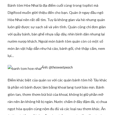
Bánh tôm Hòe Nhai là địa điểm cuối cùng trong toplist mà
Digifood muốn giới thiệu đến cho bạn. Quán ở ngay đầu ngõ
Hòe Nhai nên rất dễ tìm. Tuy là không gian vỉa hè nhưng quán
luôn giữ được sự sạch sẽ và yên tĩnh. Quán cũng chỉ đơn giản
với quầy bánh, bàn ghế nhựa sắp dãy, nhìn bình dân nhưng lại
nườm nượp khách. Ngoài món bánh tôm quán còn có một số
món ăn vặt hấp dẫn như há cảo, bánh gối, chè thập cẩm, nem
lụi…
Ảnh: @thesweetpeach
Điểm khác biệt của quán so với các quán bánh tôm hồ Tây khác
là phần vỏ bánh được làm bằng khoai lang tươi bào mịn. Bánh
giòn tan, thơm thơm bùi bùi của khoai, không bị giữ phần mỡ
rán nên ăn không hề bị ngán. Nước chấm ở đây đậm đà, vị chua
ngọt hòa quyện cùng nộm đu đủ và các loại rau thơm khác. Ăn