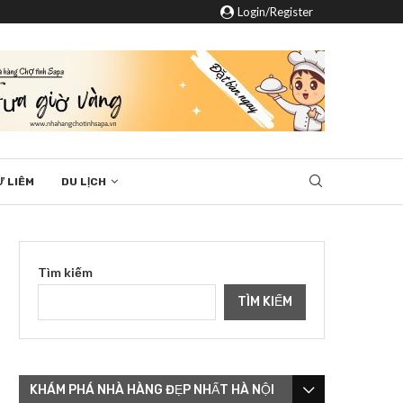
Login/Register
Ừ LIÊM
DU LỊCH
Tìm kiếm
TÌM KIẾM
KHÁM PHÁ NHÀ HÀNG ĐẸP NHẤT HÀ NỘI