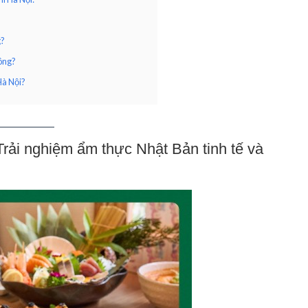
g?
ông?
Hà Nội?
rải nghiệm ẩm thực Nhật Bản tinh tế và