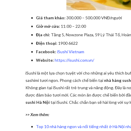
Giá tham khảo:
300.000 – 500.000 VNĐ/người
Giờ mở cửa:
11:00 – 22:00
Địa chỉ:
Tầng 5, Nowzone Plaza, 59 Lý Thái Tổ, Hoàn
Điện thoại:
1900 6622
Facebook:
iSushi Vietnam
Website:
https://isushi.com.vn/
iSushi là một lựa chọn tuyệt vời cho những ai yêu thích bu
sashimi tươi ngon. Phong cách chế biến tại
nhà hàng sush
Không gian tại iSushi rất trẻ trung và năng động. Đây là n
được đảm bảo tươi mới. Các món ăn được chế biến bởi đầu
sushi Hà Nội
tại iSushi. Chắc chắn bạn sẽ hài lòng với sự 
>> Xem thêm:
Top 10 nhà hàng ngon và nổi tiếng nhất ở Hà Nội nhấ