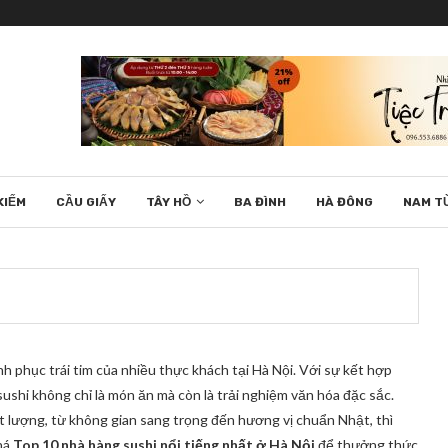
KIẾM
CẦU GIẤY
TÂY HỒ
BA ĐÌNH
HÀ ĐÔNG
NAM T
h phục trái tim của nhiều thực khách tại Hà Nội. Với sự kết hợp
sushi không chỉ là món ăn mà còn là trải nghiệm văn hóa đặc sắc.
 lượng, từ không gian sang trọng đến hương vị chuẩn Nhật, thì
phá
Top 10 nhà hàng sushi nổi tiếng nhất ở Hà Nội
để thưởng thức