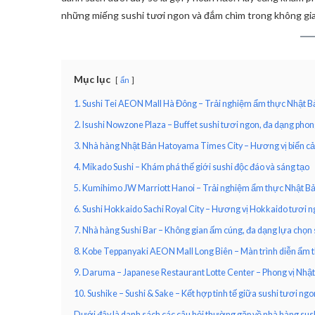
những miếng sushi tươi ngon và đắm chìm trong không gi
Mục lục
ẩn
1. Sushi Tei AEON Mall Hà Đông – Trải nghiệm ẩm thực Nhật Bản
2. Isushi Nowzone Plaza – Buffet sushi tươi ngon, đa dạng pho
3. Nhà hàng Nhật Bản Hatoyama Times City – Hương vị biển cả
4. Mikado Sushi – Khám phá thế giới sushi độc đáo và sáng tạo
5. Kumihimo JW Marriott Hanoi – Trải nghiệm ẩm thực Nhật Bả
6. Sushi Hokkaido Sachi Royal City – Hương vị Hokkaido tươi n
7. Nhà hàng Sushi Bar – Không gian ấm cúng, đa dạng lựa chọn 
8. Kobe Teppanyaki AEON Mall Long Biên – Màn trình diễn ẩm 
9. Daruma – Japanese Restaurant Lotte Center – Phong vị Nhật
10. Sushike – Sushi & Sake – Kết hợp tinh tế giữa sushi tươi n
Dưới đây là danh sách các câu hỏi thường gặp về nhà hàng sush