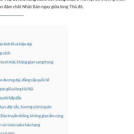
an đậm chất Nhật Bản ngay giữa lòng Thủ đô.
 tinh tế và hiện đại
ng cách
 tươi mát, không gian sang trọng
n đương đại, đẳng cấp quốc tế
gon giữa lòng Hà Nội
sushi hấp dẫn
thực đặc sắc, hương vị khó quên
 Bản truyền thống, không gian ấm cúng
gon và rượu sake hảo hạng
i Hà Nội: