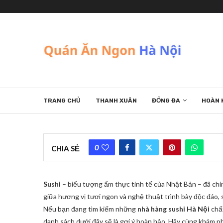
TRANG CHỦ
THANH XUÂN
ĐỐNG ĐA
HOÀN 
0
CHIA SẺ
Sushi
– biểu tượng ẩm thực tinh tế của Nhật Bản – đã chin
giữa hương vị tươi ngon và nghệ thuật trình bày độc đáo, 
Nếu bạn đang tìm kiếm những
nhà hàng sushi Hà Nội
chất
danh sách dưới đây sẽ là gợi ý hoàn hảo. Hãy cùng khám 