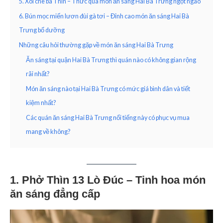
5. Xôi chè bà Thìn – Thức quà món ăn sáng Hai Bà Trưng ngọt ngào
6. Bún mọc miến lươn đùi gà tơi – Đỉnh cao món ăn sáng Hai Bà
Trưng bổ dưỡng
Những câu hỏi thường gặp về món ăn sáng Hai Bà Trưng
Ăn sáng tại quận Hai Bà Trưng thì quán nào có không gian rộng
rãi nhất?
Món ăn sáng nào tại Hai Bà Trưng có mức giá bình dân và tiết
kiệm nhất?
Các quán ăn sáng Hai Bà Trưng nổi tiếng này có phục vụ mua
mang về không?
1. Phở Thìn 13 Lò Đúc – Tinh hoa món
ăn sáng đẳng cấp