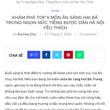
Bà Trưng Ngon Nức Tiếng Được Dân Hà Nội Yêu Thích
Hà Nội
KHÁM PHÁ TOP 6 MÓN ĂN SÁNG HAI BÀ
TRƯNG NGON NỨC TIẾNG ĐƯỢC DÂN HÀ NỘI
YÊU THÍCH
by
Bui Huu Duc
17 Tháng 5, 2026
0 comment
0
CHIA SẺ
Buổi sáng là thời điểm lý tưởng để khám phá nét tinh túy của ẩm
thực Hà Nội. Nếu bạn đang tìm kiếm
món ăn sáng Hai Bà Trưng
ngon, giá hợp lý và đông khách thì khu vực này chắc chắn sẽ
không làm bạn thất vọng. Từ những bát phở bò nóng hổi, bún
riêu cua đậm đà cho tới bánh cuốn mềm thơm hay xôi nóng hấp
dẫn, tất cả đều mang hương vị đặc trưng khó quên. Không chỉ nổi
tiếng với đồ ăn ngon, các quán ăn sáng tại Hai Bà Trưng còn ghi