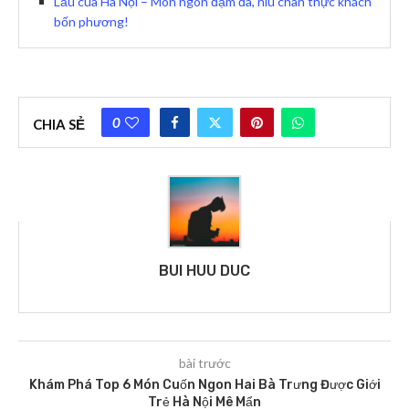
Lẩu cua Hà Nội – Món ngon đậm đà, níu chân thực khách
bốn phương!
0
CHIA SẺ
BUI HUU DUC
bài trước
Khám Phá Top 6 Món Cuốn Ngon Hai Bà Trưng Được Giới
Trẻ Hà Nội Mê Mẩn