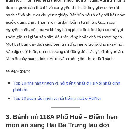
Bún riêu Thanh Hồng
là thương hiệu
món ăn sáng Hai Bà Trưng
được người dân thủ đô vô cùng yêu thích. Không gian quán rất
sạch sẽ và phục vụ chuyên nghiệp. Bát bún riêu ở đây nổi bật nhờ
nước dùng chua thanh
rõ mùi dấm bỗng tự nhiên. Gạch cua
nguyên chất, béo bùi và không hề bị pha trộn bột. Bạn có thể gọi
thêm
giò tai giòn sần sật
, đậu rán vàng hoặc chả cá thơm ngon.
Một bát bún đầy đặn giúp bạn tràn đầy năng lượng cho ngày mới.
Vào dịp cuối tuần, quán thường rất đông đúc các gia đình ghé ăn.
Món ăn này mang đậm nét truyền thống ẩm thực Hà Thành.
>> Xem thêm:
Top 10 nhà hàng ngon và nổi tiếng nhất ở Hà Nội nhất định
phải tới
Top 10 quán lẩu ngon và nổi tiếng nhất ở Hà Nội
3. Bánh mì 118A Phố Huế – Điểm hẹn
món ăn sáng Hai Bà Trưng lâu đời