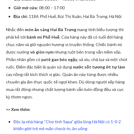
Giờ mở cửa:
08:00 – 17:00
Địa chỉ:
118A Phố Huế, Bùi Thị Xuân, Hai Bà Trưng, Hà Nội
Nhắc đến
món ăn sáng Hai Bà Trưng
mang tính biểu tượng thì
phải kể tới
bánh mì Phố Huế
. Cửa hàng này đã có tuổi đời hàng
chục năm và giữ nguyên hương vị truyền thống. Chiếc bánh mì
được nướng
vỏ giòn rụm
nhưng ruột bên trong vẫn mềm xốp.
Phần nhân gồm có
patê gan béo ngậy
, xá xíu, chả lụa và một chút
ruốc. Điểm đặc biệt là quán sử dụng
nước sốt tương ớt tự làm
cay nồng rất kích thích vị giác. Quán ăn này từng được nhiều
chuyên gia ẩm thực quốc tế ngợi khen. Dù dòng người xếp hàng
mua rất đông nhưng chất lượng bánh vẫn luôn đồng đều và cực
kỳ thơm ngon.
>> Xem thêm:
Độc lạ nhà hàng “Chợ tình Sapa” giữa lòng Hà Nội có 1-0-2
khiến giới trẻ mê mẩn check-in, ăn uống