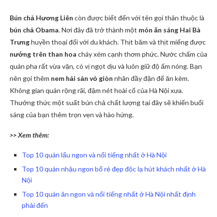
Bún chả Hương Liên
còn được biết đến với tên gọi thân thuộc là
bún chả Obama
. Nơi đây đã trở thành một
món ăn sáng Hai Bà
Trưng
huyền thoại đối với du khách. Thịt băm và thịt miếng được
nướng trên than hoa
cháy xém cạnh thơm phức. Nước chấm của
quán pha rất vừa vặn, có vị ngọt dịu và luôn giữ độ ấm nóng. Bạn
nên gọi thêm
nem hải sản vỏ giòn
nhân đầy đặn để ăn kèm.
Không gian quán rộng rãi, đậm nét hoài cổ của Hà Nội xưa.
Thưởng thức một suất bún chả chất lượng tại đây sẽ khiến buổi
sáng của bạn thêm trọn vẹn và hào hứng.
>> Xem thêm:
Top 10 quán lẩu ngon và nổi tiếng nhất ở Hà Nội
Top 10 quán nhậu ngon bổ rẻ đẹp độc lạ hút khách nhất ở Hà
Nội
Top 10 quán ăn ngon và nổi tiếng nhất ở Hà Nội nhất định
phải đến