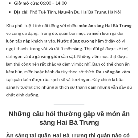
Giờ mở cửa:
06:00 – 14:00
Địa chỉ:
Phố Tuệ Tĩnh, Nguyễn Du, Hai Bà Trưng, Hà Nội
Khu phố Tuệ Tĩnh nổi tiếng với nhiều
món ăn sáng Hai Bà Trưng
vô cùng đa dạng. Trong đó, quán bún mọc và miến lươn gà đùi
luôn tấp nập khách ra vào.
Nước dùng xương hầm
ở đây có vị
ngọt thanh, trong vắt và rất ít mỡ màng. Thịt đùi gà được xé tơi,
dai ngon và
da gà vàng giòn
sần sật. Những viên mọc thịt được
làm thủ công nên rất chắc và đậm vị mộc nhĩ. Bạn có thể chọn ăn
kèm bún, miến hoặc bánh đa tùy theo sở thích.
Rau sống ăn kèm
tại quán luôn được rửa sạch sẽ và tươi ngon. Đây chính là bữa
sáng lý tưởng cho những ai thích sự thanh đạm nhưng vẫn đầy đủ
chất dinh dưỡng.
Những câu hỏi thường gặp về món ăn
sáng Hai Bà Trưng
Ăn sáng tại quận Hai Bà Trưng thì quán nào có