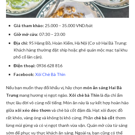
Giá tham khảo:
25.000 – 35.000 VND/bát
Giờ mở cửa:
07:30 – 23:00
Địa chỉ:
95 Hàng Bồ, Hoàn Kiếm, Hà Nội (Cơ sở Hai Bà Trưng:
Khách hàng thường đặt ship hoặc ghé quán mộc mạc tại khu
phố cổ lân cận).
Điện thoại:
0936 628 816
Facebook:
Xôi Chè Bà Thìn
Nếu bạn muốn thay đổi khẩu vị, hãy chọn
món ăn sáng Hai Bà
Trưng
mang hương vị ngọt ngào.
Xôi chè bà Thìn
là địa chỉ ẩm
thực lâu đời vô cùng nổi tiếng. Món ăn này là sự kết hợp hoàn hảo
giữa
xôi xéo dẻo thơm
và chè bà cốt đậm đà. Hạt xôi được đồ
rất khéo, vàng óng và không bị khô cứng. Phần
chè bà cốt
thơm
lừng mùi gừng và có vị ngọt thanh vừa vặn. Quán mở cửa từ sáng
sớm để phục vụ thực khách ăn sáng. Ngoài ra, bạn cũng có thể