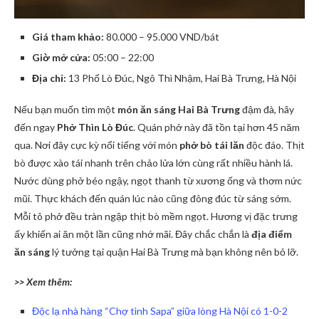
Giá tham khảo:
80.000 – 95.000 VND/bát
Giờ mở cửa:
05:00 – 22:00
Địa chỉ:
13 Phố Lò Đúc, Ngô Thì Nhậm, Hai Bà Trưng, Hà Nội
Nếu bạn muốn tìm một
món ăn sáng Hai Bà Trưng
đậm đà, hãy
đến ngay
Phở Thìn Lò Đúc
. Quán phở này đã tồn tại hơn 45 năm
qua. Nơi đây cực kỳ nổi tiếng với món
phở bò tái lăn
độc đáo. Thịt
bò được xào tái nhanh trên chảo lửa lớn cùng rất nhiều hành lá.
Nước dùng phở béo ngậy, ngọt thanh từ xương ống và thơm nức
mũi. Thực khách đến quán lúc nào cũng đông đúc từ sáng sớm.
Mỗi tô phở đều tràn ngập thịt bò mềm ngọt. Hương vị đặc trưng
ấy khiến ai ăn một lần cũng nhớ mãi. Đây chắc chắn là
địa điểm
ăn sáng
lý tưởng tại quận Hai Bà Trưng mà bạn không nên bỏ lỡ.
>> Xem thêm:
Độc lạ nhà hàng “Chợ tình Sapa” giữa lòng Hà Nội có 1-0-2