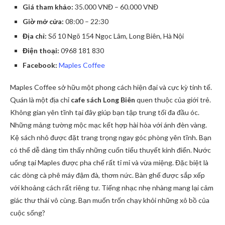
Giá tham khảo:
35.000 VNĐ – 60.000 VNĐ
Giờ mở cửa:
08:00 – 22:30
Địa chỉ:
Số 10 Ngõ 154 Ngọc Lâm, Long Biên, Hà Nội
Điện thoại:
0968 181 830
Facebook:
Maples Coffee
Maples Coffee sở hữu một phong cách hiện đại và cực kỳ tinh tế.
Quán là một địa chỉ
cafe sách Long Biên
quen thuộc của giới trẻ.
Không gian yên tĩnh tại đây giúp bạn tập trung tối đa đầu óc.
Những mảng tường mộc mạc kết hợp hài hòa với ánh đèn vàng.
Kệ sách nhỏ được đặt trang trọng ngay góc phòng yên tĩnh. Bạn
có thể dễ dàng tìm thấy những cuốn tiểu thuyết kinh điển. Nước
uống tại Maples được pha chế rất tỉ mỉ và vừa miệng. Đặc biệt là
các dòng cà phê máy đậm đà, thơm nức. Bàn ghế được sắp xếp
với khoảng cách rất riêng tư. Tiếng nhạc nhẹ nhàng mang lại cảm
giác thư thái vô cùng. Bạn muốn trốn chạy khỏi những xô bồ của
cuộc sống?