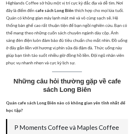
Highlands Coffee sở hữu một vị trí cực kỳ đắc địa và dễ tìm. Nơi
đây là điểm đến
cafe sách Long Biên
thích hợp cho mọi lứa tuổi.
Quán có không gian máy lạnh mát mẻ và vô cùng sạch sẽ. Hệ
thống bàn ghế cao rất thuận tiện để bạn ngồi nghiên cứu. Bạn có
thể mang theo những cuốn sách chuyên ngành dày cộp. Ánh
sáng đèn điện luôn đảm bảo đủ tiêu chuẩn cho mắt nhìn. Đồ uống
ở đây gắn liền với hương vị phin sữa đá đậm đà. Thức uống này
giúp bạn tỉnh táo suốt nhiều giờ đồng hồ liền. Đội ngũ nhân viên
phục vụ nhanh nhẹn và cực kỳ lịch sự.
Những câu hỏi thường gặp về cafe
sách Long Biên
Quán cafe sách Long Biên nào có không gian yên tĩnh nhất để
học tập?
P Moments Coffee và Maples Coffee