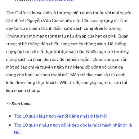
The Coffee House luôn là thương hiệu quen thuộc với mọi người.
Chi nhánh Nguyễn Văn Cừ sở hữu mặt tiền cực kỳ rộng rãi. Nơi
đây từ lâu đã biến thành điểm
cafe sách Long Biên
lý tưởng.
Không gian mở mang tông màu nâu ấm áp của hạt cà phê. Quán
trang bị hệ thống đèn chiếu sáng cực kỳ thông minh. Hệ thống
này giúp bảo vệ mắt bạn khi đọc sách lâu. Nhiều bạn trẻ thường
mang sách cá nhân đến đây để nghiền ngẫm. Quán cũng có sẵn
một số tạp chí và truyện ngắn hay. Menu đồ uống vô cùng đa
dạng cho bạn lựa chọn thoải mái. Món trà đào cam sả trứ danh
luôn được lòng thực khách. Wifi tốc độ cao giúp bạn tra cứu tài
liệu nhanh chóng.
>> Xem thêm:
Top 10 quán lẩu ngon và nổi tiếng nhất ở Hà Nội
Top 10 quán nhậu ngon bổ rẻ đẹp độc lạ hút khách nhất ở Hà
Nội