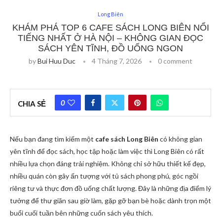
Long Biên
KHÁM PHÁ TOP 6 CAFE SÁCH LONG BIÊN NỔI
TIẾNG NHẤT Ở HÀ NỘI – KHÔNG GIAN ĐỌC
SÁCH YÊN TĨNH, ĐỒ UỐNG NGON
by
Bui Huu Duc
4 Tháng 7, 2026
0 comment
0
CHIA SẺ
Nếu bạn đang tìm kiếm một
cafe sách Long Biên
có không gian
yên tĩnh để đọc sách, học tập hoặc làm việc thì Long Biên có rất
nhiều lựa chọn đáng trải nghiệm. Không chỉ sở hữu thiết kế đẹp,
nhiều quán còn gây ấn tượng với tủ sách phong phú, góc ngồi
riêng tư và thực đơn đồ uống chất lượng. Đây là những địa điểm lý
tưởng để thư giãn sau giờ làm, gặp gỡ bạn bè hoặc dành trọn một
buổi cuối tuần bên những cuốn sách yêu thích.