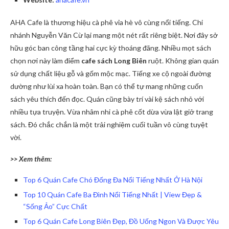
AHA Cafe là thương hiệu cà phê vỉa hè vô cùng nổi tiếng. Chi
nhánh Nguyễn Văn Cừ lại mang một nét rất riêng biệt. Nơi đây sở
hữu góc ban công tầng hai cực kỳ thoáng đãng. Nhiều mọt sách
chọn nơi này làm điểm
cafe sách Long Biên
ruột. Không gian quán
sử dụng chất liệu gỗ và gốm mộc mạc. Tiếng xe cộ ngoài đường
dường như lùi xa hoàn toàn. Bạn có thể tự mang những cuốn
sách yêu thích đến đọc. Quán cũng bày trí vài kệ sách nhỏ với
nhiều tựa truyện. Vừa nhâm nhi cà phê cốt dừa vừa lật giở trang
sách. Đó chắc chắn là một trải nghiệm cuối tuần vô cùng tuyệt
vời.
>> Xem thêm:
Top 6 Quán Cafe Chó Đống Đa Nổi Tiếng Nhất Ở Hà Nội
Top 10 Quán Cafe Ba Đình Nổi Tiếng Nhất | View Đẹp &
“Sống Ảo” Cực Chất
Top 6 Quán Cafe Long Biên Đẹp, Đồ Uống Ngon Và Được Yêu