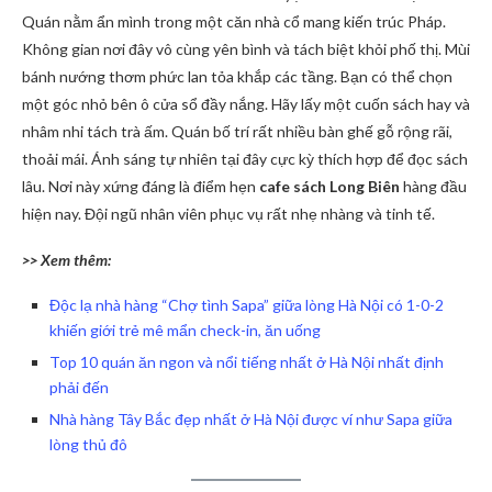
Quán nằm ẩn mình trong một căn nhà cổ mang kiến trúc Pháp.
Không gian nơi đây vô cùng yên bình và tách biệt khỏi phố thị. Mùi
bánh nướng thơm phức lan tỏa khắp các tầng. Bạn có thể chọn
một góc nhỏ bên ô cửa sổ đầy nắng. Hãy lấy một cuốn sách hay và
nhâm nhi tách trà ấm. Quán bố trí rất nhiều bàn ghế gỗ rộng rãi,
thoải mái. Ánh sáng tự nhiên tại đây cực kỳ thích hợp để đọc sách
lâu. Nơi này xứng đáng là điểm hẹn
cafe sách Long Biên
hàng đầu
hiện nay. Đội ngũ nhân viên phục vụ rất nhẹ nhàng và tinh tế.
>> Xem thêm:
Độc lạ nhà hàng “Chợ tình Sapa” giữa lòng Hà Nội có 1-0-2
khiến giới trẻ mê mẩn check-in, ăn uống
Top 10 quán ăn ngon và nổi tiếng nhất ở Hà Nội nhất định
phải đến
Nhà hàng Tây Bắc đẹp nhất ở Hà Nội được ví như Sapa giữa
lòng thủ đô