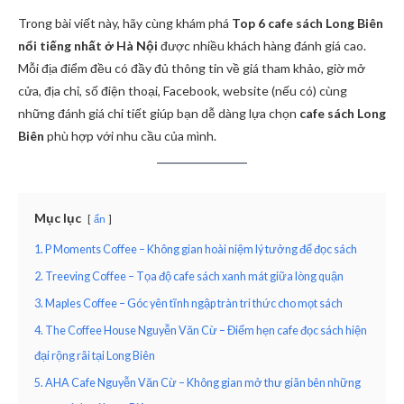
Trong bài viết này, hãy cùng khám phá
Top 6 cafe sách Long Biên
nổi tiếng nhất ở Hà Nội
được nhiều khách hàng đánh giá cao.
Mỗi địa điểm đều có đầy đủ thông tin về giá tham khảo, giờ mở
cửa, địa chỉ, số điện thoại, Facebook, website (nếu có) cùng
những đánh giá chi tiết giúp bạn dễ dàng lựa chọn
cafe sách Long
Biên
phù hợp với nhu cầu của mình.
Mục lục
ẩn
1. P Moments Coffee – Không gian hoài niệm lý tưởng để đọc sách
2. Treeving Coffee – Tọa độ cafe sách xanh mát giữa lòng quận
3. Maples Coffee – Góc yên tĩnh ngập tràn tri thức cho mọt sách
4. The Coffee House Nguyễn Văn Cừ – Điểm hẹn cafe đọc sách hiện
đại rộng rãi tại Long Biên
5. AHA Cafe Nguyễn Văn Cừ – Không gian mở thư giãn bên những