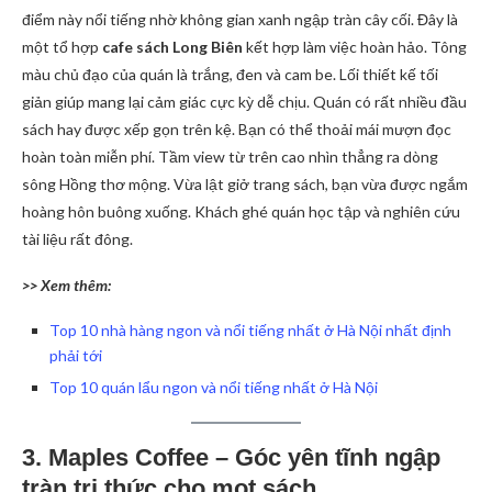
điểm này nổi tiếng nhờ không gian xanh ngập tràn cây cối. Đây là
một tổ hợp
cafe sách Long Biên
kết hợp làm việc hoàn hảo. Tông
màu chủ đạo của quán là trắng, đen và cam be. Lối thiết kế tối
giản giúp mang lại cảm giác cực kỳ dễ chịu. Quán có rất nhiều đầu
sách hay được xếp gọn trên kệ. Bạn có thể thoải mái mượn đọc
hoàn toàn miễn phí. Tầm view từ trên cao nhìn thẳng ra dòng
sông Hồng thơ mộng. Vừa lật giở trang sách, bạn vừa được ngắm
hoàng hôn buông xuống. Khách ghé quán học tập và nghiên cứu
tài liệu rất đông.
>> Xem thêm:
Top 10 nhà hàng ngon và nổi tiếng nhất ở Hà Nội nhất định
phải tới
Top 10 quán lẩu ngon và nổi tiếng nhất ở Hà Nội
3. Maples Coffee – Góc yên tĩnh ngập
tràn tri thức cho mọt sách