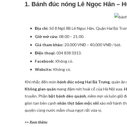
1. Bánh đúc nóng Lê Ngọc Hân – H
Địa chỉ:
Số 8 Ngõ 8B Lê Ngọc Hân, Quận Hai Bà Trưn
Giờ mở cửa:
08:00 – 21:00.
Giá tham khảo:
20.000 VNĐ – 40.000 VNĐ / bát.
Điện thoại:
034 838 0313.
Facebook:
Không có.
Website:
Không có.
Khi nhắc đến món
bánh đúc nóng Hai Bà Trưng
, quán ăn
Không gian quán
mang đậm nét hoài cổ của Hà Nội xưa.
H
truyền. Phần
bột bánh dẻo quánh
, mềm mịn và luôn giữ 
giòn tan bên cạnh
nhân thịt băm mộc nhĩ
xào mỡ hành t
quyện cùng nước mắm chua ngọt rất vừa vị.
>> Xem thêm: