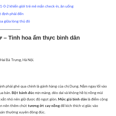
 1-0-2 khiến giới trẻ mê mẩn check-in, ăn uống
t định phải đến
a giữa lòng thủ đô
 – Tinh hoa ẩm thực bình dân
ai Bà Trưng, Hà Nội.
ịnh phải ghé qua chính là gánh hàng của chị Dung. Nằm ngay lối vào
ua bán.
Bột bánh đúc
mịn màng, dẻo dai và không hề bị nồng mùi
 xắt nhỏ nên giữ được độ ngọt giòn.
Mức giá bình dân
là điểm cộng
Bạn nên thêm chút
tương ớt cay nồng
để kích thích vị giác vào
quán thường xuyên đông đúc.