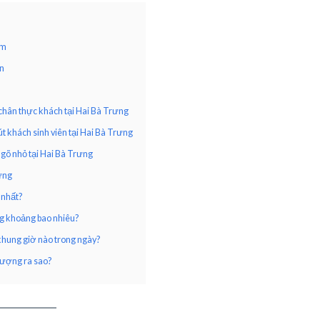
ăm
ân
chân thực khách tại Hai Bà Trưng
 khách sinh viên tại Hai Bà Trưng
ngõ nhỏ tại Hai Bà Trưng
ưng
 nhất?
ng khoảng bao nhiêu?
hung giờ nào trong ngày?
lượng ra sao?