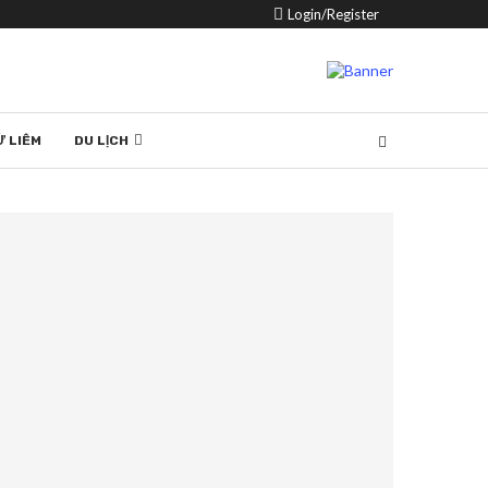
Login/Register
Ừ LIÊM
DU LỊCH