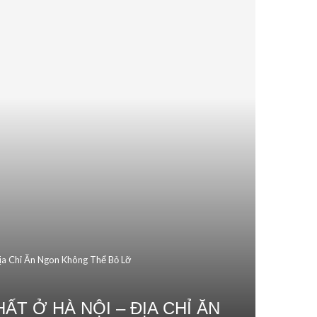
ịa Chỉ Ăn Ngon Không Thể Bỏ Lỡ
T Ở HÀ NỘI – ĐỊA CHỈ ĂN