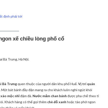
t định phải tới
ngon xế chiều lòng phố cổ
i Bà Trưng, Hà Nội.
i Bà Trưng
quen thuộc của người dân khu phố Huế.
Vị trí quán
. Một bát bánh đầy đặn mang ra cho khách luôn nghi ngút khói
 xào mộc nhĩ
đậm đà.
Nước mắm chan bánh
được pha chế theo tỉ
 đói. Khách hàng có thể gọi thêm
chè đỗ xanh
hoặc tào phớ ngon
hân thiện và mến khách.