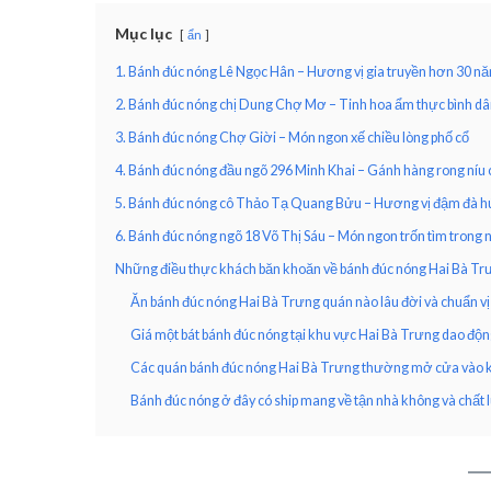
Mục lục
ẩn
1. Bánh đúc nóng Lê Ngọc Hân – Hương vị gia truyền hơn 30 n
2. Bánh đúc nóng chị Dung Chợ Mơ – Tinh hoa ẩm thực bình d
3. Bánh đúc nóng Chợ Giời – Món ngon xế chiều lòng phố cổ
4. Bánh đúc nóng đầu ngõ 296 Minh Khai – Gánh hàng rong níu 
5. Bánh đúc nóng cô Thảo Tạ Quang Bửu – Hương vị đậm đà hút
6. Bánh đúc nóng ngõ 18 Võ Thị Sáu – Món ngon trốn tìm trong 
Những điều thực khách băn khoăn về bánh đúc nóng Hai Bà Tr
Ăn bánh đúc nóng Hai Bà Trưng quán nào lâu đời và chuẩn vị
Giá một bát bánh đúc nóng tại khu vực Hai Bà Trưng dao độ
Các quán bánh đúc nóng Hai Bà Trưng thường mở cửa vào k
Bánh đúc nóng ở đây có ship mang về tận nhà không và chất 