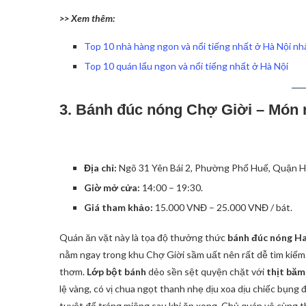
>> Xem thêm:
Top 10 nhà hàng ngon và nổi tiếng nhất ở Hà Nội nhấ
Top 10 quán lẩu ngon và nổi tiếng nhất ở Hà Nội
3. Bánh đúc nóng Chợ Giời – Món 
Địa chỉ:
Ngõ 31 Yên Bái 2, Phường Phố Huế, Quận Ha
Giờ mở cửa:
14:00 – 19:30.
Giá tham khảo:
15.000 VNĐ – 25.000 VNĐ / bát.
Quán ăn vặt này là tọa độ thưởng thức
bánh đúc nóng Ha
nằm ngay trong khu Chợ Giời sầm uất nên rất dễ tìm kiếm
thơm.
Lớp bột bánh
dẻo sền sệt quyện chặt với
thịt băm
lệ vàng, có vị chua ngọt thanh nhẹ dịu xoa dịu chiếc bụng
tuyệt để tráng miệng sau khi ăn xong. Chủ quán vô cùng t