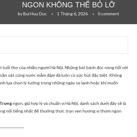
NGON KHÔNG THỂ BỎ LỠ
by
Bui Huu Duc
1 Tháng 6, 2026
0 comment
ới tuổi thơ của nhiều người Hà Nội. Những bát bánh đúc nóng hổi với
 sần sật cùng nước mắm đậm đà luôn có sức hút đặc biệt. Không
ành lựa chọn lý tưởng trong những ngày se lạnh hoặc khi muốn
 Trưng
ngon, giá hợp lý và chuẩn vị Hà Nội, danh sách dưới đây sẽ là
óng nổi tiếng nhất để thưởng thức trọn vẹn hương vị thơm ngon