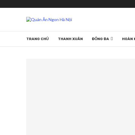
TRANG CHỦ
THANH XUÂN
ĐỐNG ĐA
HOÀN 