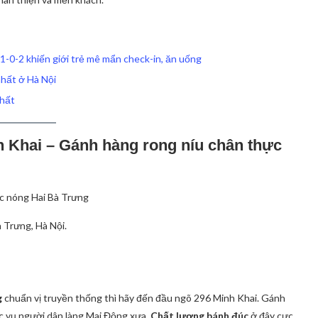
 1-0-2 khiến giới trẻ mê mẩn check-in, ăn uống
nhất ở Hà Nội
nhất
h Khai – Gánh hàng rong níu chân thực
Trưng, Hà Nội.
g
chuẩn vị truyền thống thì hãy đến đầu ngõ 296 Minh Khai. Gánh
c vụ người dân làng Mai Động xưa.
Chất lượng bánh đúc
ở đây cực