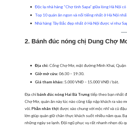
Độc lạ nhà hàng “Chợ tình Sapa” giữa lòng Hà Nội có
Top 10 quán ăn ngon và nổi tiếng nhất ở Hà Nội nhấ
Nhà hàng Tây Bắc đẹp nhất ở Hà Nội được ví như Sap
2. Bánh đúc nóng chị Dung Chợ Mơ
Địa chỉ:
Cổng Chợ Mơ, mặt đường Minh Khai, Quận H
Giờ mở cửa:
06:30 – 19:30.
Giá tham khảo:
5.000 VNĐ – 15.000 VNĐ / bát.
Địa chỉ
bánh đúc nóng Hai Bà Trưng
tiếp theo bạn nhất đ
Chợ Mơ, quán ăn này lúc nào cũng tấp nập khách ra vào m
vôi.
Phần nhân thịt
được xào chung với mộc nhĩ và củ đậu
lớn giúp quán giữ chân thực khách suốt nhiều năm qua. 
những ngày se lạnh. Đội ngũ phục vụ rất nhanh nhẹn dù 