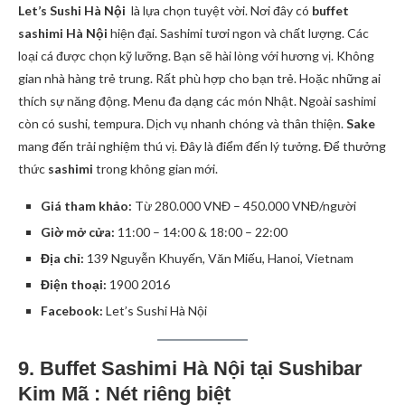
Let’s Sushi Hà Nội
là lựa chọn tuyệt vời. Nơi đây có
buffet
sashimi Hà Nội
hiện đại. Sashimi tươi ngon và chất lượng. Các
loại cá được chọn kỹ lưỡng. Bạn sẽ hài lòng với hương vị. Không
gian nhà hàng trẻ trung. Rất phù hợp cho bạn trẻ. Hoặc những ai
thích sự năng động. Menu đa dạng các món Nhật. Ngoài sashimi
còn có sushi, tempura. Dịch vụ nhanh chóng và thân thiện.
Sake
mang đến trải nghiệm thú vị. Đây là điểm đến lý tưởng. Để thưởng
thức
sashimi
trong không gian mới.
Giá tham khảo:
Từ 280.000 VNĐ – 450.000 VNĐ/người
Giờ mở cửa:
11:00 – 14:00 & 18:00 – 22:00
Địa chỉ:
139 Nguyễn Khuyến, Văn Miếu, Hanoi, Vietnam
Điện thoại:
1900 2016
Facebook:
Let’s Sushi Hà Nội
9. Buffet Sashimi Hà Nội tại Sushibar
Kim Mã : Nét riêng biệt