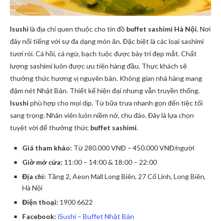
Isushi
là địa chỉ quen thuộc cho tín đồ
buffet sashimi Hà Nội
. Nơi
đây nổi tiếng với sự đa dạng món ăn. Đặc biệt là các loại sashimi
tươi rói. Cá hồi, cá ngừ, bạch tuộc được bày trí đẹp mắt. Chất
lượng sashimi luôn được ưu tiên hàng đầu. Thực khách sẽ
thưởng thức hương vị nguyên bản. Không gian nhà hàng mang
đậm nét Nhật Bản. Thiết kế hiện đại nhưng vẫn truyền thống.
Isushi
phù hợp cho mọi dịp. Từ bữa trưa nhanh gọn đến tiệc tối
sang trọng. Nhân viên luôn niềm nở, chu đáo. Đây là lựa chọn
tuyệt vời để thưởng thức
buffet sashimi
.
Giá tham khảo:
Từ 280.000 VNĐ – 450.000 VNĐ/người
Giờ mở cửa:
11:00 – 14:00 & 18:00 – 22:00
Địa chỉ:
Tầng 2, Aeon Mall Long Biên, 27 Cổ Linh, Long Biên,
Hà Nội
Điện thoại:
1900 6622
Facebook:
iSushi – Buffet Nhật Bản