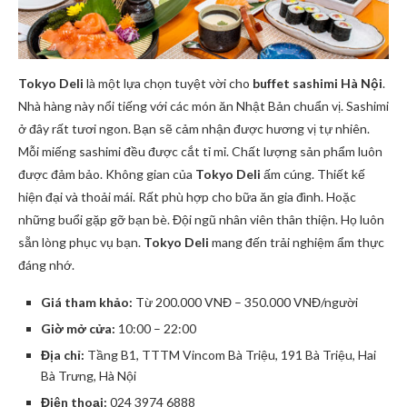
Tokyo Deli
là một lựa chọn tuyệt vời cho
buffet sashimi Hà Nội
.
Nhà hàng này nổi tiếng với các món ăn Nhật Bản chuẩn vị. Sashimi
ở đây rất tươi ngon. Bạn sẽ cảm nhận được hương vị tự nhiên.
Mỗi miếng sashimi đều được cắt tỉ mỉ. Chất lượng sản phẩm luôn
được đảm bảo. Không gian của
Tokyo Deli
ấm cúng. Thiết kế
hiện đại và thoải mái. Rất phù hợp cho bữa ăn gia đình. Hoặc
những buổi gặp gỡ bạn bè. Đội ngũ nhân viên thân thiện. Họ luôn
sẵn lòng phục vụ bạn.
Tokyo Deli
mang đến trải nghiệm ẩm thực
đáng nhớ.
Giá tham khảo:
Từ 200.000 VNĐ – 350.000 VNĐ/người
Giờ mở cửa:
10:00 – 22:00
Địa chỉ:
Tầng B1, TTTM Vincom Bà Triệu, 191 Bà Triệu, Hai
Bà Trưng, Hà Nội
Điện thoại:
024 3974 6888