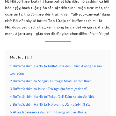
Hà Nội với hàng loạt nhà hàng buffet hấp dẫn. Từ
sashimi cá hồi
béo ngậy, bạch tuộc giòn sần sật
đến
sushi cuộn tươi mát
, các
quán ăn tại thủ đô mang đến trải nghiệm
“all-you-can-eat”
đáng
nhớ. Bài viết này sẽ bật mí
Top 10 địa chỉ buffet sashimi Hà
Nội
được yêu thích nhất, kèm thông tin chi tiết về
giá cả, địa chỉ,
menu đặc trưng
– giúp bạn dễ dàng lựa chọn điểm đến phù hợp!
Mục lục
ẩn
1. Buffet Sashimi Hà Nội tại Buffet Poseidon: Thiên đường hải sản
tươi sống
2. Buffet Sashimi tại Shogun: Hương vị Nhật Bản đích thực
3. Buffet Sashimi tại Isushi: Trải nghiệm ẩm thực tinh tế
4. Buffet Sashimi Hà Nội tại Tokyo Deli: Đậm đà bản sắc Nhật
5. Buffet Sashimi Hà Nội tại Hatoyama: Đẳng cấp Nhật Bản
6. Akari Japanese Restaurant – Hương vị truyền thống