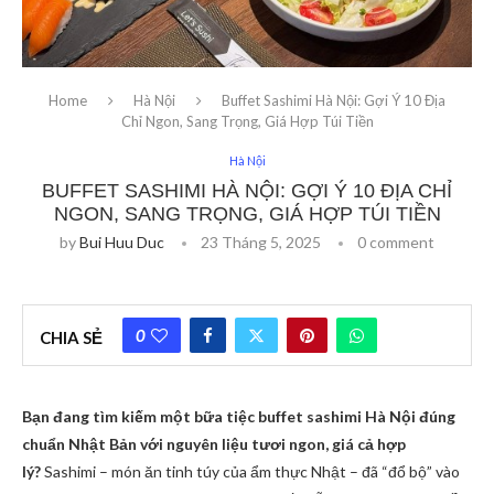
Home
Hà Nội
Buffet Sashimi Hà Nội: Gợi Ý 10 Địa
Chỉ Ngon, Sang Trọng, Giá Hợp Túi Tiền
Hà Nội
BUFFET SASHIMI HÀ NỘI: GỢI Ý 10 ĐỊA CHỈ
NGON, SANG TRỌNG, GIÁ HỢP TÚI TIỀN
by
Bui Huu Duc
23 Tháng 5, 2025
0 comment
0
CHIA SẺ
Bạn đang tìm kiếm một bữa tiệc buffet sashimi Hà Nội đúng
chuẩn Nhật Bản với nguyên liệu tươi ngon, giá cả hợp
lý?
Sashimi – món ăn tinh túy của ẩm thực Nhật – đã “đổ bộ” vào