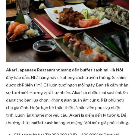
Akari Japanese Restaurant
mang đến
buffet sashimi Hà Nội
đầy hấp dẫn. Nhà hàng này có phong cách truyền thống. Sashimi
được chế biến tỉ mỉ. Cá luôn tươi ngon mỗi ngày. Bạn sẽ cảm nhận
sự tươi mới. Hương vị rất tự nhiên. Akari có nhiều loại sashimi. Đa
dạng cho bạn lựa chọn. Không gian quán ấm cúng. Rất phù hợp
cho gia đình. Hoặc bạn bè thân thiết. Nhân viên phục vụ nhiệt
tình. Luôn lắng nghe mọi yêu cầu.
Akari
là điểm đến lý tưởng. Để
thưởng thức
buffet sashimi
ngon miệng. Với mức giá phải chăng.
Giá tham khảo:
Từ 250.000 VNĐ – 400.000 VNĐ/người