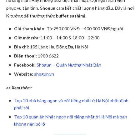
hò lãng mạn. Hay những bữa tiệc thân mật. Đội ngũ nhân viên
phục vụ tận tình.
Shogun
cam kết chất lượng hàng đầu. Đây là nơi
lý tưởng để thưởng thức
buffet sashimi
.
Giá tham khảo:
Từ 250.000 VNĐ – 400.000 VNĐ/người
Giờ mở cửa:
11:00 – 14:00 & 18:00 – 22:00
Địa chỉ:
105 Láng Hạ, Đống Đa, Hà Nội
Điện thoại:
1900 6622
Facebook:
Shogun – Quán Nướng Nhật Bản
Website:
shogun.vn
>> Xem thêm:
Top 10 nhà hàng ngon và nổi tiếng nhất ở Hà Nội nhất định
phải tới
Top 10 quán ăn Nhật ngon nổi tiếng nhất ở Hà Nội mà bạn
không nên bỏ lỡ