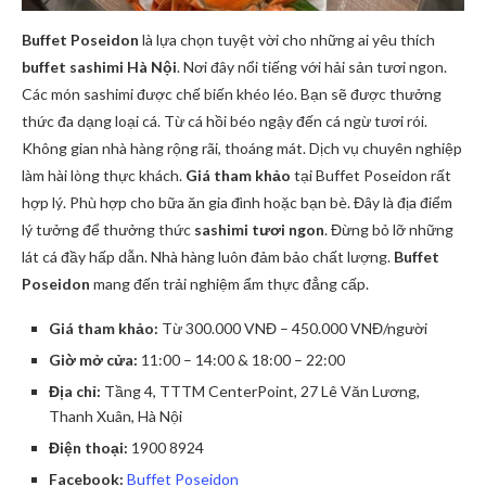
Buffet Poseidon
là lựa chọn tuyệt vời cho những ai yêu thích
buffet sashimi Hà Nội
. Nơi đây nổi tiếng với hải sản tươi ngon.
Các món sashimi được chế biến khéo léo. Bạn sẽ được thưởng
thức đa dạng loại cá. Từ cá hồi béo ngậy đến cá ngừ tươi rói.
Không gian nhà hàng rộng rãi, thoáng mát. Dịch vụ chuyên nghiệp
làm hài lòng thực khách.
Giá tham khảo
tại Buffet Poseidon rất
hợp lý. Phù hợp cho bữa ăn gia đình hoặc bạn bè. Đây là địa điểm
lý tưởng để thưởng thức
sashimi tươi ngon
. Đừng bỏ lỡ những
lát cá đầy hấp dẫn. Nhà hàng luôn đảm bảo chất lượng.
Buffet
Poseidon
mang đến trải nghiệm ẩm thực đẳng cấp.
Giá tham khảo:
Từ 300.000 VNĐ – 450.000 VNĐ/người
Giờ mở cửa:
11:00 – 14:00 & 18:00 – 22:00
Địa chỉ:
Tầng 4, TTTM CenterPoint, 27 Lê Văn Lương,
Thanh Xuân, Hà Nội
Điện thoại:
1900 8924
Facebook:
Buffet Poseidon