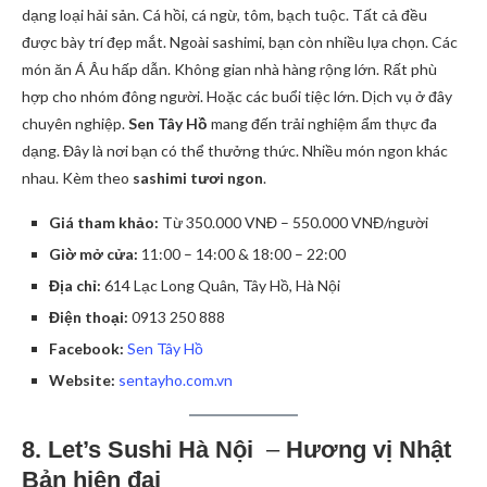
dạng loại hải sản. Cá hồi, cá ngừ, tôm, bạch tuộc. Tất cả đều
được bày trí đẹp mắt. Ngoài sashimi, bạn còn nhiều lựa chọn. Các
món ăn Á Âu hấp dẫn. Không gian nhà hàng rộng lớn. Rất phù
hợp cho nhóm đông người. Hoặc các buổi tiệc lớn. Dịch vụ ở đây
chuyên nghiệp.
Sen Tây Hồ
mang đến trải nghiệm ẩm thực đa
dạng. Đây là nơi bạn có thể thưởng thức. Nhiều món ngon khác
nhau. Kèm theo
sashimi tươi ngon
.
Giá tham khảo:
Từ 350.000 VNĐ – 550.000 VNĐ/người
Giờ mở cửa:
11:00 – 14:00 & 18:00 – 22:00
Địa chỉ:
614 Lạc Long Quân, Tây Hồ, Hà Nội
Điện thoại:
0913 250 888
Facebook:
Sen Tây Hồ
Website:
sentayho.com.vn
8. Let’s Sushi Hà Nội
–
Hương vị Nhật
Bản hiện đại