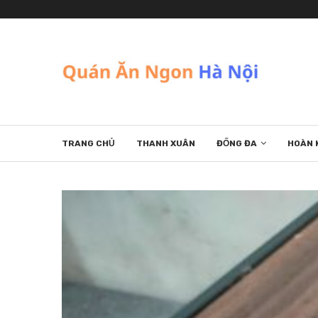
TRANG CHỦ
THANH XUÂN
ĐỐNG ĐA
HOÀN 