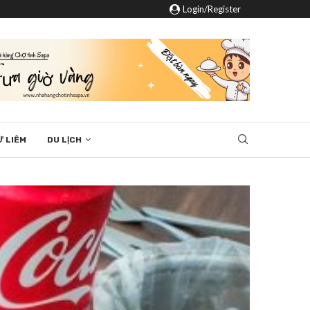
Login/Register
Ừ LIÊM
DU LỊCH