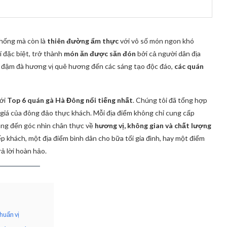
thống mà còn là
thiên đường ẩm thực
với vô số món ngon khó
í đặc biệt, trở thành
món ăn được săn đón
bởi cả người dân địa
 đậm đà hương vị quê hương đến các sáng tạo độc đáo,
các quán
với
Top 6
quán gà Hà Đông nổi tiếng nhất
. Chúng tôi đã tổng hợp
 giá của đông đảo thực khách. Mỗi địa điểm không chỉ cung cấp
ng đến góc nhìn chân thực về
hương vị, không gian và chất lượng
p khách, một địa điểm bình dân cho bữa tối gia đình, hay một điểm
ả lời hoàn hảo.
huẩn vị