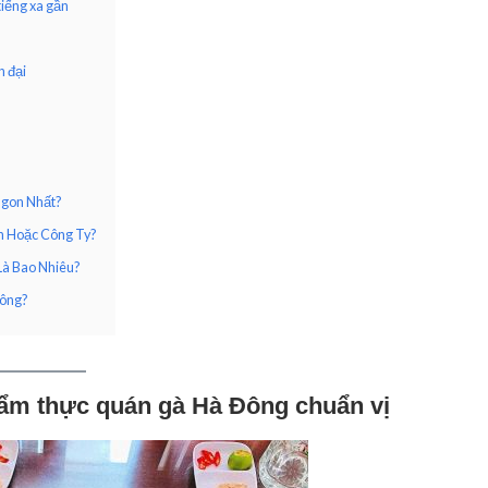
iếng xa gần
 đại
Ngon Nhất?
h Hoặc Công Ty?
Là Bao Nhiêu?
hông?
ẩm thực quán gà Hà Đông chuẩn vị