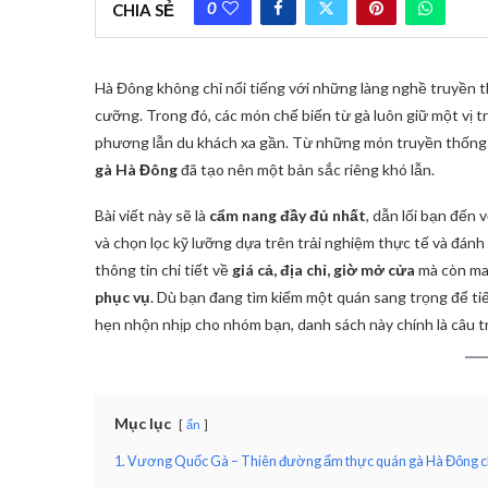
0
CHIA SẺ
Hà Đông không chỉ nổi tiếng với những làng nghề truyền 
cưỡng. Trong đó, các món chế biến từ gà luôn giữ một vị tr
phương lẫn du khách xa gần. Từ những món truyền thống
gà Hà Đông
đã tạo nên một bản sắc riêng khó lẫn.
Bài viết này sẽ là
cẩm nang đầy đủ nhất
, dẫn lối bạn đến 
và chọn lọc kỹ lưỡng dựa trên trải nghiệm thực tế và đánh
thông tin chi tiết về
giá cả, địa chỉ, giờ mở cửa
mà còn ma
phục vụ
. Dù bạn đang tìm kiếm một quán sang trọng để tiế
hẹn nhộn nhịp cho nhóm bạn, danh sách này chính là câu tr
Mục lục
ẩn
1. Vương Quốc Gà – Thiên đường ẩm thực quán gà Hà Đông c