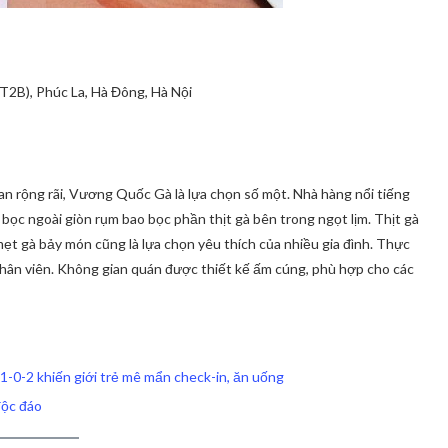
2B), Phúc La, Hà Đông, Hà Nội
an rộng rãi, Vương Quốc Gà là lựa chọn số một. Nhà hàng nổi tiếng
bọc ngoài giòn rụm bao bọc phần thịt gà bên trong ngọt lịm. Thịt gà
mẹt gà bảy món cũng là lựa chọn yêu thích của nhiều gia đình. Thực
hân viên. Không gian quán được thiết kế ấm cúng, phù hợp cho các
 1-0-2 khiến giới trẻ mê mẩn check-in, ăn uống
độc đáo