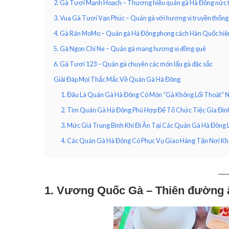
2. Gà Tươi Mạnh Hoạch – Thương hiệu quán gà Hà Đông nức t
3. Vua Gà Tươi Vạn Phúc – Quán gà với hương vị truyền thống
4. Gà Rán MoMo – Quán gà Hà Đông phong cách Hàn Quốc hiện
5. Gà Ngon Chi Ne – Quán gà mang hương vị đồng quê
6. Gà Tươi 123 – Quán gà chuyên các món lẩu gà đặc sắc
Giải Đáp Mọi Thắc Mắc Về Quán Gà Hà Đông
1. Đâu Là Quán Gà Hà Đông Có Món “Gà Không Lối Thoát” 
2. Tìm Quán Gà Hà Đông Phù Hợp Để Tổ Chức Tiệc Gia Đìn
3. Mức Giá Trung Bình Khi Đi Ăn Tại Các Quán Gà Hà Đông 
4. Các Quán Gà Hà Đông Có Phục Vụ Giao Hàng Tận Nơi K
1. Vương Quốc Gà – Thiên đường 