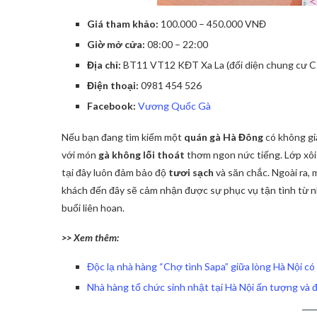
Giá tham khảo:
100.000 – 450.000 VNĐ
Giờ mở cửa:
08:00 – 22:00
Địa chỉ:
BT11 VT12 KĐT Xa La (đối diện chung cư CT
Điện thoại:
0981 454 526
Facebook:
Vương Quốc Gà
Nếu bạn đang tìm kiếm một
quán gà Hà Đông
có không gi
với món
gà không lối thoát
thơm ngon nức tiếng. Lớp xôi 
tại đây luôn đảm bảo độ
tươi sạch
và săn chắc. Ngoài ra, 
khách đến đây sẽ cảm nhận được sự phục vụ tận tình từ n
buổi liên hoan.
>> Xem thêm:
Độc lạ nhà hàng “Chợ tình Sapa” giữa lòng Hà Nội có
Nhà hàng tổ chức sinh nhật tại Hà Nội ấn tượng và 