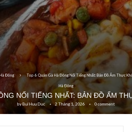
Hà Đông
Top 6 Quán Gà Hà Đông Nổi Tiếng Nhất: Bản Đồ Ẩm Thực Kh
Hà Đông
ÔNG NỔI TIẾNG NHẤT: BẢN ĐỒ ẨM T
by
Bui Huu Duc
2 Tháng 1, 2026
0 comment