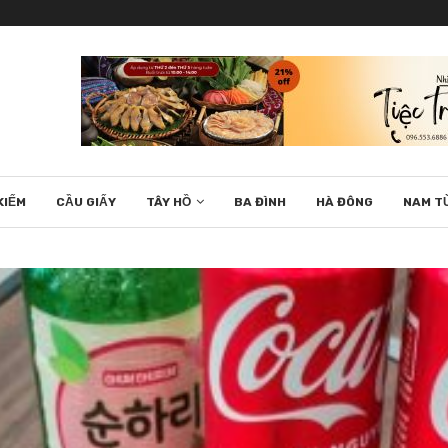
KIẾM
CẦU GIẤY
TÂY HỒ
BA ĐÌNH
HÀ ĐÔNG
NAM T