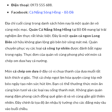
Điện thoại:
0973 555 688.
Facebook:
Cá Nắng Sông Hồng – Bồ Đề
Địa chỉ cuối cùng trong danh sách hôm nay là một quán ăn vô
cùng mộc mạc.
Quán Cá Nắng Sông Hồng
tại Bồ Đề mang lại trải
nghiệm ẩm thực rất khác biệt. Đây là một
quán cá ngon Long
Biên
sở hữu không gian lộng gió bên bờ sông mát mẻ. Quán
chuyên phục vụ các loại
cá sông tự nhiên
được đánh bắt ngay
trong ngày. Thực đơn của quán vô cùng phong phú với món cá
chép om dưa hay cá nướng.
Món
cá chép om dưa
ở đây có vị chua thanh của dưa muối rất
kích thích vị giác. Thịt cá chép ngọt lịm hòa quyện cùng tóp mỡ
béo ngậy tạo nên sức hút lớn. Bạn có thể thưởng thức món ăn
cùng bún tươi và các loại rau sống thanh mát. Không gian quán
mang đậm phong cách đồng quê giản dị và vô cùng gần gũi thiên
nhiên. Đây chính là tọa độ ăn nhậu lý tưởng cho các đấng mày râu
vào buổi chiều.