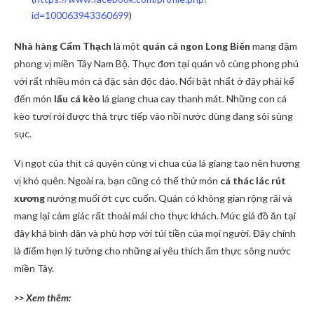
id=100063943360699
)
Nhà hàng Cẩm Thạch
là một
quán cá ngon Long Biên
mang đậm
phong vị miền Tây Nam Bộ. Thực đơn tại quán vô cùng phong phú
với rất nhiều món cá đặc sản độc đáo. Nổi bật nhất ở đây phải kể
đến món
lẩu cá kèo
lá giang chua cay thanh mát. Những con cá
kèo tươi rói được thả trực tiếp vào nồi nước dùng đang sôi sùng
sục.
Vị ngọt của thịt cá quyện cùng vị chua của lá giang tạo nên hương
vị khó quên. Ngoài ra, bạn cũng có thể thử món
cá thác lác rút
xương
nướng muối ớt cực cuốn. Quán có không gian rộng rãi và
mang lại cảm giác rất thoải mái cho thực khách. Mức giá đồ ăn tại
đây khá bình dân và phù hợp với túi tiền của mọi người. Đây chính
là điểm hẹn lý tưởng cho những ai yêu thích ẩm thực sông nước
miền Tây.
>> Xem thêm: