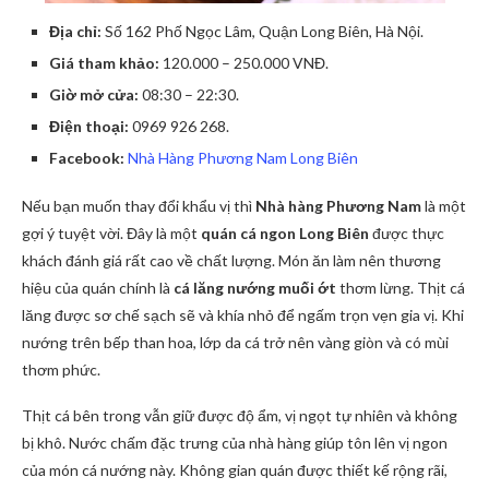
Địa chỉ:
Số 162 Phố Ngọc Lâm, Quận Long Biên, Hà Nội.
Giá tham khảo:
120.000 – 250.000 VNĐ.
Giờ mở cửa:
08:30 – 22:30.
Điện thoại:
0969 926 268.
Facebook:
Nhà Hàng Phương Nam Long Biên
Nếu bạn muốn thay đổi khẩu vị thì
Nhà hàng Phương Nam
là một
gợi ý tuyệt vời. Đây là một
quán cá ngon Long Biên
được thực
khách đánh giá rất cao về chất lượng. Món ăn làm nên thương
hiệu của quán chính là
cá lăng nướng muối ớt
thơm lừng. Thịt cá
lăng được sơ chế sạch sẽ và khía nhỏ để ngấm trọn vẹn gia vị. Khi
nướng trên bếp than hoa, lớp da cá trở nên vàng giòn và có mùi
thơm phức.
Thịt cá bên trong vẫn giữ được độ ẩm, vị ngọt tự nhiên và không
bị khô. Nước chấm đặc trưng của nhà hàng giúp tôn lên vị ngon
của món cá nướng này. Không gian quán được thiết kế rộng rãi,