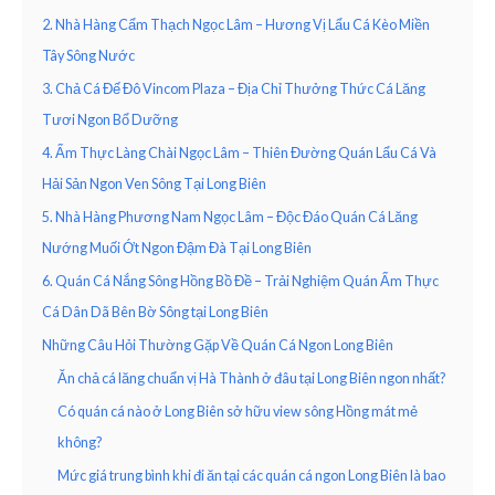
2. Nhà Hàng Cẩm Thạch Ngọc Lâm – Hương Vị Lẩu Cá Kèo Miền
Tây Sông Nước
3. Chả Cá Đế Đô Vincom Plaza – Địa Chỉ Thưởng Thức Cá Lăng
Tươi Ngon Bổ Dưỡng
4. Ẩm Thực Làng Chài Ngọc Lâm – Thiên Đường Quán Lẩu Cá Và
Hải Sản Ngon Ven Sông Tại Long Biên
5. Nhà Hàng Phương Nam Ngọc Lâm – Độc Đáo Quán Cá Lăng
Nướng Muối Ớt Ngon Đậm Đà Tại Long Biên
6. Quán Cá Nắng Sông Hồng Bồ Đề – Trải Nghiệm Quán Ẩm Thực
Cá Dân Dã Bên Bờ Sông tại Long Biên
Những Câu Hỏi Thường Gặp Về Quán Cá Ngon Long Biên
Ăn chả cá lăng chuẩn vị Hà Thành ở đâu tại Long Biên ngon nhất?
Có quán cá nào ở Long Biên sở hữu view sông Hồng mát mẻ
không?
Mức giá trung bình khi đi ăn tại các quán cá ngon Long Biên là bao