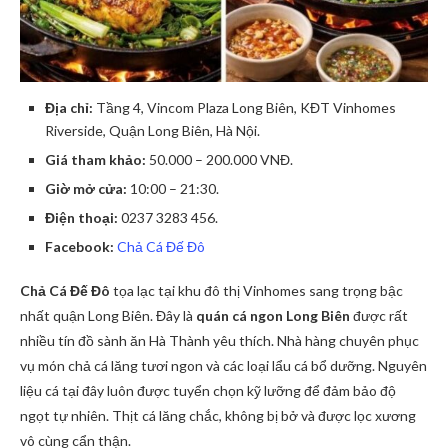
Địa chỉ:
Tầng 4, Vincom Plaza Long Biên, KĐT Vinhomes
Riverside, Quận Long Biên, Hà Nội.
Giá tham khảo:
50.000 – 200.000 VNĐ.
Giờ mở cửa:
10:00 – 21:30.
Điện thoại:
0237 3283 456.
Facebook:
Chả Cá Đế Đô
Chả Cá Đế Đô
tọa lạc tại khu đô thị Vinhomes sang trọng bậc
nhất quận Long Biên. Đây là
quán cá ngon Long Biên
được rất
nhiều tín đồ sành ăn Hà Thành yêu thích. Nhà hàng chuyên phục
vụ món chả cá lăng tươi ngon và các loại lẩu cá bổ dưỡng. Nguyên
liệu cá tại đây luôn được tuyển chọn kỹ lưỡng để đảm bảo độ
ngọt tự nhiên. Thịt cá lăng chắc, không bị bở và được lọc xương
vô cùng cẩn thận.