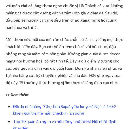
với món
chả cá lăng
thơm ngon chuẩn vị Hà Thành cổ xưa. Những
miếng cá được cắt vuông vức và tẩm ướp gia vị đậm đà. Sau đó,
đầu bếp sẽ nướng cá vàng đều trên
chảo gang nóng hổi
cùng
hành hoa và thì là.
Mùi thơm nức mũi của món ăn chắc chắn sẽ làm say lòng mọi thực
khách khi đến đây. Bạn có thể ăn kèm chả cá với bún tươi, đậu
phộng rang và mắm tôm nồng nàn. Không gian quán được decor
mang hơi hướng hoài cổ rất tinh tế. Đây là địa điểm lý tưởng cho
các bữa tiệc gia đình vào dịp cuối tuần. Đội ngũ nhân viên phục vụ
tại nhà hàng cực kỳ chuyên nghiệp và chu đáo. Hãy ghé ngay tọa
độ này để thưởng thức hương vị ẩm thực cá lăng đỉnh cao nhé.
>> Xem thêm:
Độc lạ nhà hàng “Chợ tình Sapa” giữa lòng Hà Nội có 1-0-2
khiến giới trẻ mê mẩn check-in, ăn uống
Top 10 quán ăn ngon và nổi tiếng nhất ở Hà Nội nhất định
phải đến