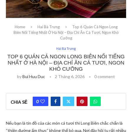
Home
Hai Bà Trưng
Top 6 Quán Cá Ngon Long
Biên Nổi Tiếng Nhất Ở Hà Nội – Địa Chỉ Ăn Cá Tươi, Ngon Khó
Cưỡng
Hai Bà Trưng
TOP 6 QUÁN CÁ NGON LONG BIÊN NỔI TIẾNG
NHẤT Ở HÀ NỘI – ĐỊA CHỈ ĂN CÁ TƯƠI, NGON
KHÓ CƯỠNG
by
Bui Huu Duc
2 Tháng 6, 2026
0 comment
0
CHIA SẺ
Nếu bạn là tín đồ của các món cá tươi thì Long Biên chắc chắn là
“thiên đường ẩm thực” không thể bỏ qua. Nơi đây hội tụ rất nhiều