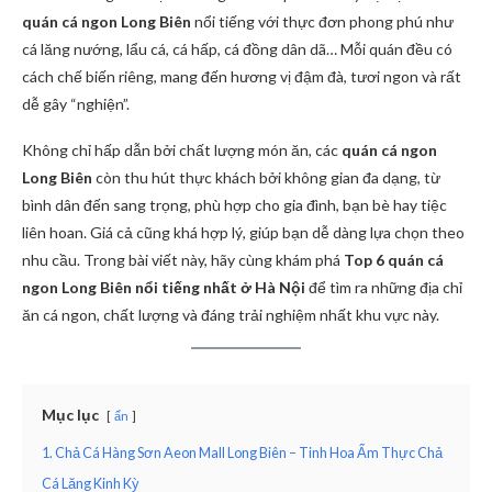
quán cá ngon Long Biên
nổi tiếng với thực đơn phong phú như
cá lăng nướng, lẩu cá, cá hấp, cá đồng dân dã… Mỗi quán đều có
cách chế biến riêng, mang đến hương vị đậm đà, tươi ngon và rất
dễ gây “nghiện”.
Không chỉ hấp dẫn bởi chất lượng món ăn, các
quán cá ngon
Long Biên
còn thu hút thực khách bởi không gian đa dạng, từ
bình dân đến sang trọng, phù hợp cho gia đình, bạn bè hay tiệc
liên hoan. Giá cả cũng khá hợp lý, giúp bạn dễ dàng lựa chọn theo
nhu cầu. Trong bài viết này, hãy cùng khám phá
Top 6 quán cá
ngon Long Biên nổi tiếng nhất ở Hà Nội
để tìm ra những địa chỉ
ăn cá ngon, chất lượng và đáng trải nghiệm nhất khu vực này.
Mục lục
ẩn
1. Chả Cá Hàng Sơn Aeon Mall Long Biên – Tinh Hoa Ẩm Thực Chả
Cá Lăng Kinh Kỳ