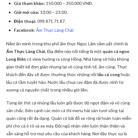
Giá tham khảo:
150.000 – 350.000 VNĐ.
Giờ mở cửa:
10:00 – 23:00.
Điện thoại:
098 871 71 87.
Facebook:
Ẩm Thực Làng Chài
Nằm ẩn mình trong khu phố ẩm thực Ngọc Lâm sầm uất chính là
Ẩm Thực Làng Chài
. Địa điểm này nổi tiếng là một
quán cá ngon
Long Biên
có view hướng ra sông Hồng. Nhà hàng sở hữu không
gian thiết kế đơn giản nhưng lại vô cùng tinh tế, ấm cúng. Thực
khách đến đây sẽ được thưởng thức những nồi
lẩu cá song
hoặc
lẩu cá tầm tuyệt hảo. Nước lẩu chua cay đậm đà được ninh từ
xương cá nguyên chất trong nhiều giờ liền.
Từng lát thịt cá nhúng lẩu luôn giữ được độ ngọt đậm và vô cùng
săn chắc. Bên cạnh các món cá thì menu hải sản tươi sống tại
quán cũng rất đa dạng. Quán có bãi đỗ xe rộng rãi hoàn toàn miễn
phí cho cả ô tô và xe máy. Đội ngũ nhân viên luôn thân thiện và
sẵn sàng hỗ trợ mọi yêu cầu của khách hàng. Nơi đây thực sự là