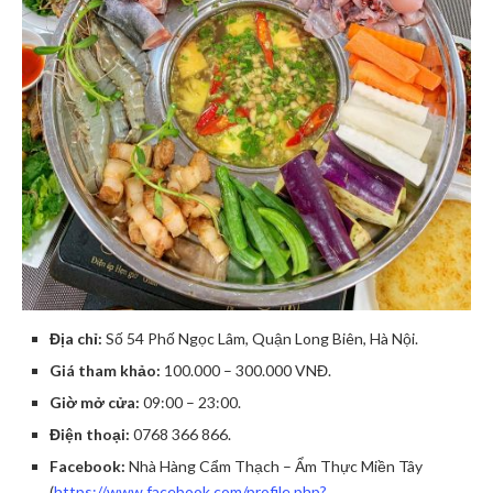
Địa chỉ:
Số 54 Phố Ngọc Lâm, Quận Long Biên, Hà Nội.
Giá tham khảo:
100.000 – 300.000 VNĐ.
Giờ mở cửa:
09:00 – 23:00.
Điện thoại:
0768 366 866.
Facebook:
Nhà Hàng Cẩm Thạch – Ẩm Thực Miền Tây
(
https://www.facebook.com/profile.php?