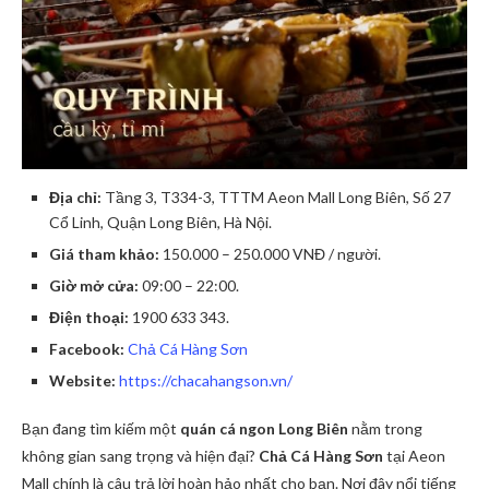
Địa chỉ:
Tầng 3, T334-3, TTTM Aeon Mall Long Biên, Số 27
Cổ Linh, Quận Long Biên, Hà Nội.
Giá tham khảo:
150.000 – 250.000 VNĐ / người.
Giờ mở cửa:
09:00 – 22:00.
Điện thoại:
1900 633 343.
Facebook:
Chả Cá Hàng Sơn
Website:
https://chacahangson.vn/
Bạn đang tìm kiếm một
quán cá ngon Long Biên
nằm trong
không gian sang trọng và hiện đại?
Chả Cá Hàng Sơn
tại Aeon
Mall chính là câu trả lời hoàn hảo nhất cho bạn. Nơi đây nổi tiếng