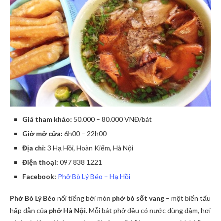
Giá tham khảo:
50.000 – 80.000 VNĐ/bát
Giờ mở cửa:
6h00 – 22h00
Địa chỉ:
3 Hạ Hồi, Hoàn Kiếm, Hà Nội
Điện thoại:
097 838 1221
Facebook:
Phở Bò Lý Béo – Hạ Hồi
Phở Bò Lý Béo
nổi tiếng bởi món
phở bò sốt vang
– một biến tấu
hấp dẫn của
phở Hà Nội
. Mỗi bát phở đều có nước dùng đậm, hơi