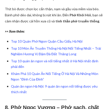
Thịt bò được chọn lọc cẩn thận, nạm và gầu vừa mềm vừa béo.
Bánh phở dẻo dai, không bị nát khi ăn. Đến
Phở Khôi Hói
, bạn sẽ
cảm nhận được cái hồn xưa cũ và
tinh thần phở truyền thống
.
>> Xem thêm:
Top 10 Quán Phở Ngon Quận Cầu Giấy, Hà Nội
Top 10 Món Ăn Truyền Thống Hà Nội Nổi Tiếng Nhất – Trải
Nghiệm Hương Vị Đậm Đà Đất Thăng Long
Top 10 quán ăn ngon và nổi tiếng nhất ở Hà Nội nhất định
phải đến
Khám Phá 10 Quán Ăn Nổi Tiếng Ở Hà Nội Và Những Món
Ngon “Đỉnh Của Đỉnh”
Quán ăn ngon Hà Nội: 9 quán ăn ngon nổi tiếng được yêu
thích nhất
8. Phở Ngọc Vượng – Phở sạch, chất