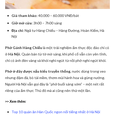
Giá tham khảo:
40.000 – 60.000 VNĐ/bát
Giờ mở cửa:
3h00 – 7h00 sáng
Địa chỉ:
Ngã tư Hàng Chiếu – Hàng Đường, Hoàn Kiếm, Hà
Nội
Phở Gánh Hàng Chiếu
là một trải nghiệm ẩm thực độc đáo chỉ có
ở
Hà Nội
. Quán bán từ tờ mờ sáng, khi phố cổ vẫn còn yên tĩnh,
chỉ có ánh đèn vàng và khói nghi ngút từ nồi phở nghi ngút khói.
Phở ở đây được nấu kiểu truyền thống
, nước dùng trong veo
nhưng đậm đà, bò tái mềm, thơm mùi hành hoa và gừng nướng.
Người Hà Nội vẫn gọi đây là “phở buổi sáng sớm” – một nét rất
riêng của ẩm thực Thủ đô mà ai cũng nên thử một lần.
>> Xem thêm:
Top 10 quán ăn Hàn Quốc ngon nổi tiếng nhất ở Hà Nội