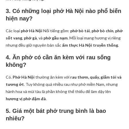
3. Có những loại phở Hà Nội nào phổ biến
hiện nay?
Các loại
phở Hà Nội
Nổi tiếng gồm:
phở bò tái
,
phở bò chín
,
phở
sốt vang
,
phở gà
, và
phở gầu nạm
. Mỗi loại mang hương vị riêng
nhưng đều giữ nguyên bản sắc
ẩm thực Hà Nội truyền thống
.
4. Ăn phở có cần ăn kèm với rau sống
không?
Có.
Phở Hà Nội
thường ăn kèm với
rau thơm, quẩy, giấm tỏi và
tương ớt
. Tuy không quá nhiều rau như phở miền Nam, nhưng
hành hoa và mùi tàu là phần không thể thiếu để làm dậy lên
hương vị phở đậm đà
.
5. Giá một bát phở trung bình là bao
nhiêu?