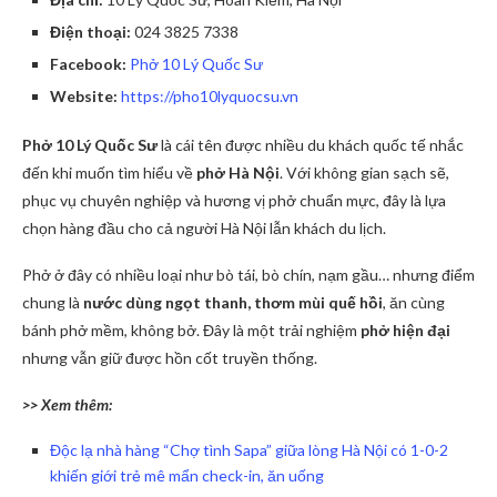
Điện thoại:
024 3825 7338
Facebook:
Phở 10 Lý Quốc Sư
Website:
https://pho10lyquocsu.vn
Phở 10 Lý Quốc Sư
là cái tên được nhiều du khách quốc tế nhắc
đến khi muốn tìm hiểu về
phở Hà Nội
. Với không gian sạch sẽ,
phục vụ chuyên nghiệp và hương vị phở chuẩn mực, đây là lựa
chọn hàng đầu cho cả người Hà Nội lẫn khách du lịch.
Phở ở đây có nhiều loại như bò tái, bò chín, nạm gầu… nhưng điểm
chung là
nước dùng ngọt thanh, thơm mùi quế hồi
, ăn cùng
bánh phở mềm, không bở. Đây là một trải nghiệm
phở hiện đại
nhưng vẫn giữ được hồn cốt truyền thống.
>> Xem thêm:
Độc lạ nhà hàng “Chợ tình Sapa” giữa lòng Hà Nội có 1-0-2
khiến giới trẻ mê mẩn check-in, ăn uống