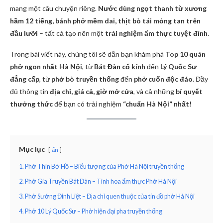
mang một câu chuyện riêng.
Nước dùng ngọt thanh từ xương
hầm 12 tiếng, bánh phở mềm dai, thịt bò tái mỏng tan trên
đầu lưỡi
– tất cả tạo nên một
trải nghiệm ẩm thực tuyệt đỉnh
.
Trong bài viết này, chúng tôi sẽ dẫn bạn khám phá
Top 10 quán
phở ngon nhất Hà Nội
, từ
Bát Đàn cổ kính
đến
Lý Quốc Sư
đẳng cấp
, từ
phở bò truyền thống
đến
phở cuốn độc đáo
. Đầy
đủ thông tin
địa chỉ, giá cả, giờ mở cửa
, và cả những
bí quyết
thưởng thức
để bạn có trải nghiệm
“chuẩn Hà Nội” nhất!
Mục lục
ẩn
1. Phở Thìn Bờ Hồ – Biểu tượng của Phở Hà Nội truyền thống
2. Phở Gia Truyền Bát Đàn – Tinh hoa ẩm thực Phở Hà Nội
3. Phở Sướng Đinh Liệt – Địa chỉ quen thuộc của tín đồ phở Hà Nội
4. Phở 10 Lý Quốc Sư – Phở hiện đại pha truyền thống