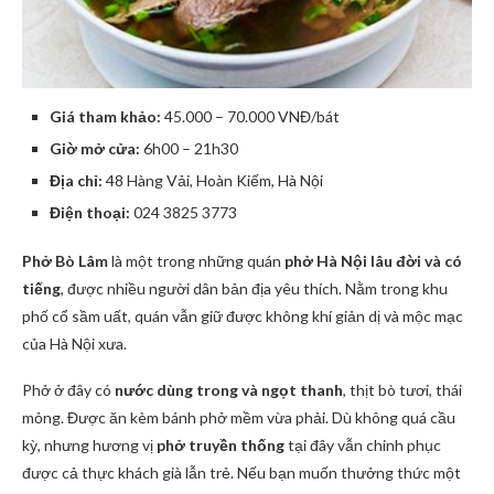
Giá tham khảo:
45.000 – 70.000 VNĐ/bát
Giờ mở cửa:
6h00 – 21h30
Địa chỉ:
48 Hàng Vải, Hoàn Kiếm, Hà Nội
Điện thoại:
024 3825 3773
Phở Bò Lâm
là một trong những quán
phở Hà Nội lâu đời và có
tiếng
, được nhiều người dân bản địa yêu thích. Nằm trong khu
phố cổ sầm uất, quán vẫn giữ được không khí giản dị và mộc mạc
của Hà Nội xưa.
Phở ở đây có
nước dùng trong và ngọt thanh
, thịt bò tươi, thái
mỏng. Được ăn kèm bánh phở mềm vừa phải. Dù không quá cầu
kỳ, nhưng hương vị
phở truyền thống
tại đây vẫn chinh phục
được cả thực khách già lẫn trẻ. Nếu bạn muốn thưởng thức một