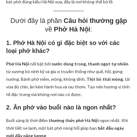
bát phở đúng kiểu Hà Nội xưa, đây là nơi không thể bỏ lỡ.
Dưới đây là phần
Câu hỏi thường gặp
về
Phở Hà Nội
:
1. Phở Hà Nội có gì đặc biệt so với các
loại phở khác?
Phở Hà Nội
nổi bật bởi
nước dùng trong, thanh ngọt tự nhiên
từ xương bò ninh kỹ và gia vị truyền thống như quế, hồi, gừng
nướng. Bánh phở mềm, mỏng, không dính.
Thịt bò thái mỏng
, tái
vừa đủ chín, ăn kèm hành hoa và rau thơm. Tạo nên hương vị tinh
tế đặc trưng mà không nơi nào có được.
2. Ăn phở vào buổi nào là ngon nhất?
Buổi sáng là thời điểm
thưởng thức phở Hà Nội
ngon nhất. Khi
thời tiết se lạnh, một bát phở nóng hổi giúp bạn
bắt đầu ngày
mới đầy năng lượng
.