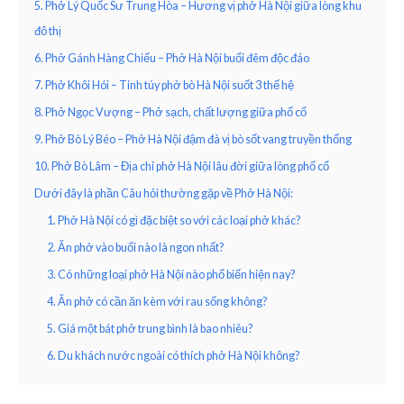
5. Phở Lý Quốc Sư Trung Hòa – Hương vị phở Hà Nội giữa lòng khu
đô thị
6. Phở Gánh Hàng Chiếu – Phở Hà Nội buổi đêm độc đáo
7. Phở Khôi Hói – Tinh túy phở bò Hà Nội suốt 3 thế hệ
8. Phở Ngọc Vượng – Phở sạch, chất lượng giữa phố cổ
9. Phở Bò Lý Béo – Phở Hà Nội đậm đà vị bò sốt vang truyền thống
10. Phở Bò Lâm – Địa chỉ phở Hà Nội lâu đời giữa lòng phố cổ
Dưới đây là phần Câu hỏi thường gặp về Phở Hà Nội:
1. Phở Hà Nội có gì đặc biệt so với các loại phở khác?
2. Ăn phở vào buổi nào là ngon nhất?
3. Có những loại phở Hà Nội nào phổ biến hiện nay?
4. Ăn phở có cần ăn kèm với rau sống không?
5. Giá một bát phở trung bình là bao nhiêu?
6. Du khách nước ngoài có thích phở Hà Nội không?