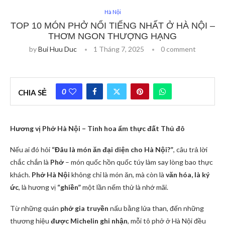
Hà Nội
TOP 10 MÓN PHỞ NỔI TIẾNG NHẤT Ở HÀ NỘI –
THƠM NGON THƯỢNG HẠNG
by
Bui Huu Duc
1 Tháng 7, 2025
0 comment
0
CHIA SẺ
Hương vị Phở Hà Nội – Tinh hoa ẩm thực đất Thủ đô
Nếu ai đó hỏi
“Đâu là món ăn đại diện cho Hà Nội?”
, câu trả lời
chắc chắn là
Phở
– món quốc hồn quốc túy làm say lòng bao thực
khách.
Phở Hà Nội
không chỉ là món ăn, mà còn là
văn hóa, là ký
ức
, là hương vị
“ghiền”
một lần nếm thử là nhớ mãi.
Từ những quán
phở gia truyền
nấu bằng lửa than, đến những
thương hiệu
được Michelin ghi nhận
, mỗi tô phở ở Hà Nội đều