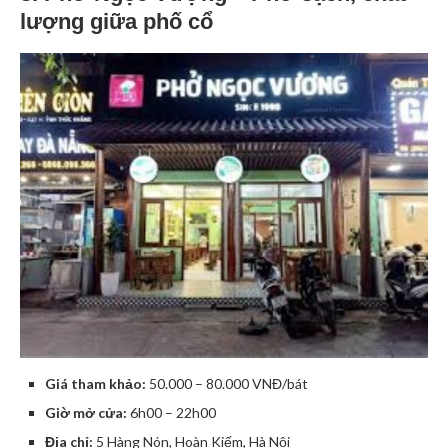
lượng giữa phố cổ
Giá tham khảo:
50.000 – 80.000 VNĐ/bát
Giờ mở cửa:
6h00 – 22h00
Địa chỉ:
5 Hàng Nón, Hoàn Kiếm, Hà Nội