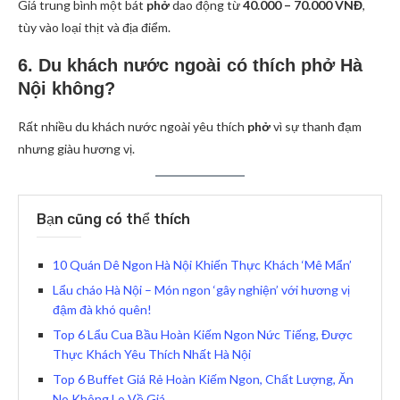
Giá trung bình một bát
phở
dao động từ
40.000 – 70.000 VNĐ
,
tùy vào loại thịt và địa điểm.
6. Du khách nước ngoài có thích phở Hà
Nội không?
Rất nhiều du khách nước ngoài yêu thích
phở
vì sự thanh đạm
nhưng giàu hương vị.
Bạn cũng có thể thích
10 Quán Dê Ngon Hà Nội Khiến Thực Khách ‘Mê Mẩn’
Lẩu cháo Hà Nội – Món ngon ‘gây nghiện’ với hương vị
đậm đà khó quên!
Top 6 Lẩu Cua Bầu Hoàn Kiếm Ngon Nức Tiếng, Được
Thực Khách Yêu Thích Nhất Hà Nội
Top 6 Buffet Giá Rẻ Hoàn Kiếm Ngon, Chất Lượng, Ăn
No Không Lo Về Giá