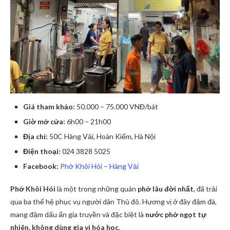
Giá tham khảo:
50.000 – 75.000 VNĐ/bát
Giờ mở cửa:
6h00 – 21h00
Địa chỉ:
50C Hàng Vải, Hoàn Kiếm, Hà Nội
Điện thoại:
024 3828 5025
Facebook:
Phở Khôi Hói – Hàng Vải
Phở Khôi Hói
là một trong những quán
phở lâu đời nhất
, đã trải
qua ba thế hệ phục vụ người dân Thủ đô. Hương vị ở đây đậm đà,
mang đậm dấu ấn gia truyền và đặc biệt là
nước phở ngọt tự
nhiên, không dùng gia vị hóa học
.