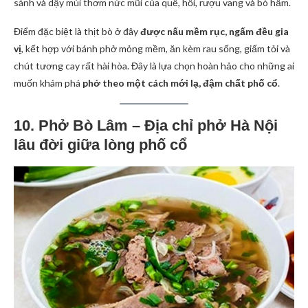
sánh và dậy mùi thơm nức mũi của quế, hồi, rượu vang và bò hầm.
Điểm đặc biệt là thịt bò ở đây
được nấu mềm rục, ngấm đều gia
vị
, kết hợp với bánh phở mỏng mềm, ăn kèm rau sống, giấm tỏi và
chút tương cay rất hài hòa. Đây là lựa chọn hoàn hảo cho những ai
muốn khám phá
phở theo một cách mới lạ, đậm chất phố cổ
.
10. Phở Bò Lâm – Địa chỉ phở Hà Nội
lâu đời giữa lòng phố cổ