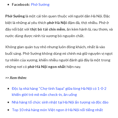
Facebook:
Phở Sướng
Phở Sướng
là một cái tên quen thuộc với người dân Hà Nội. Đặc
biệt là những ai yêu thích
phở Hà Nội
đậm đà, thịt nhiều. Phở ở
đây nổi bật với
thịt bò tái chín mềm
, ăn kèm hành lá, rau thơm, và
nước dùng được ninh từ xương bò nguyên chất.
Không gian quán tuy nhỏ nhưng luôn đông khách, nhất là vào
buổi sáng. Phở Sướng không dùng mì chính mà giữ nguyên vị ngọt
tự nhiên của xương, khiến nhiều người đánh giá đây là một trong
những nơi có
phở Hà Nội ngon nhất
hiện nay.
>> Xem thêm:
Độc lạ nhà hàng “Chợ tình Sapa” giữa lòng Hà Nội có 1-0-2
khiến giới trẻ mê mẩn check-in, ăn uống
Nhà hàng tổ chức sinh nhật tại Hà Nội ấn tượng và độc đáo
Top 10 nhà hàng món Việt ngon ở Hà Nội nổi tiếng nhất