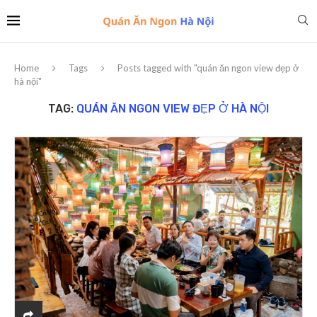
Home
Tags
Posts tagged with "quán ăn ngon view đẹp ở
hà nội"
TAG:
QUÁN ĂN NGON VIEW ĐẸP Ở HÀ NỘI