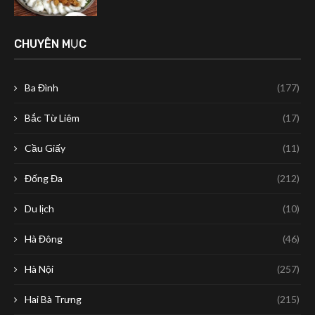
CHUYÊN MỤC
Ba Đình
(177)
Bắc Từ Liêm
(17)
Cầu Giấy
(11)
Đống Đa
(212)
Du lịch
(10)
Hà Đông
(46)
Hà Nội
(257)
Hai Bà Trưng
(215)